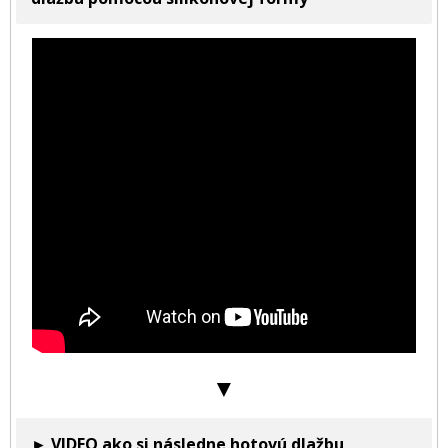
▼
► VIDEO ako si následne hotovú dlažbu