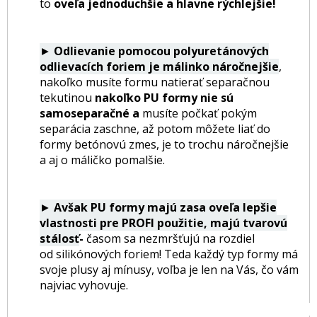
to
oveľa jednoduchšie a hlavne rýchlejšie!
►
Odlievanie pomocou polyuretánových
odlievacích foriem je málinko náročnejšie
,
nakoľko musíte formu natierať separačnou
tekutinou
nakoľko PU formy nie sú
samoseparačné a
musíte počkať pokým
separácia zaschne, až potom môžete liať do
formy betónovú zmes, je to
trochu náročnejšie
a aj o máličko pomalšie.
►
Avšak PU formy majú zasa oveľa lepšie
vlastnosti pre PROFI použitie, majú tvarovú
stálosť
-
časom sa nezmršťujú na rozdiel
od silikónových foriem! Teda každý typ formy má
svoje plusy aj mínusy, voľba je len na Vás, čo vám
najviac vyhovuje.