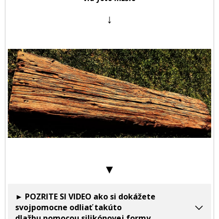
↓
▼
► POZRITE SI VIDEO ako si dokážete
svojpomocne odliať takúto
dlažbu pomocou silikónovej formy