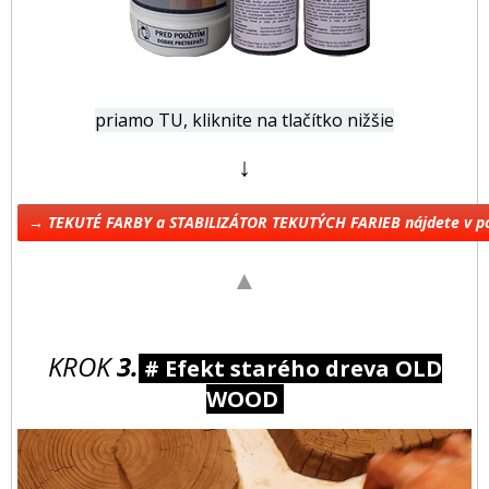
priamo TU, kliknite na tlačítko nižšie
↓
→ TEKUTÉ FARBY a STABILIZÁTOR TEKUTÝCH FARIEB nájdete v 
▲
KROK
3.
# Efekt starého dreva OLD
WOOD