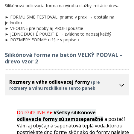
Silikónová odlievacia forma na výrobu dlažby imitácie dreva
► FORMU SME TESTOVALI priamo v praxi → obstála na
jednotku
► VHODNÉ pre hobby aj PROFI použitie
► JEDNODUCHÉ POUŽITIE → zvládne to naozaj každý
► ROZMERY FORMY: nižšie v popise ↓
Silikónová forma na betón VEĽKÝ PODVAL -
drevo vzor 2
Rozmery a váha odlievacej formy
(pre
rozmery a váhu rozkliknite tento panel)
Dôležité INFO!►
Všetky silikónové
odlievacie formy sú samoseparačné
a postačí
Vám aj obyčajná saponátová teplá voda,ktorou
postriekate dno formy skôr ako do formy nalejete