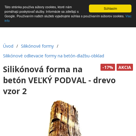
Táto stránka používa súbory cookies, ktoré nám
Súhlasím
pomáhajú poskytovať služby. Informácie sa zdieľajú s
Google. Používaním našich služieb vyjadrujete súhlas s používaním súborov cookies.
Viac
info
Úvod
/
Silikónové formy
/
Silikónové odlievacie formy na betón-dlažbu-obklad
Silikónová forma na
-17%
AKCIA
betón VEĽKÝ PODVAL - drevo
vzor 2