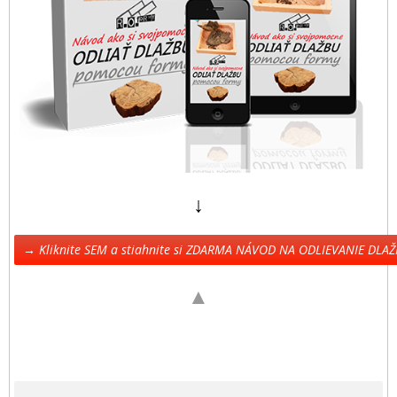
↓
→ Kliknite SEM a stiahnite si ZDARMA NÁVOD NA ODLIEVANIE DLA
▲