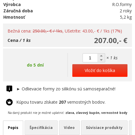
Výrobca
R.O.formy
Záručná doba
2 roky
Hmotnosť
5,2 kg
Bežná cena:
250.00,- € / 1ks
, Ušetríte: 43.00,- € / 1ks (17%)
207.00,- €
Cena
/ 1 ks
× 1 ks
do 5 dní
Vložiť do košíka
► Odlievacie formy zo silikónu sú samoseparačné!
Kúpou tovaru získate
207
vernostných bodov.
Na daný produkt nie je možné uplatniť:
zľava, zľavový kupón, vernostné body
Popis
Špecifikácia
Video
Súvisiace produkty