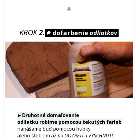
▲
KROK
2.
# dofarbenie
odliatkov
►Druhotné domaľovanie
odliatku robíme pomocou tekutých farieb
nanášame buď pomocou hubky
alebo štetcom až
po DOZRETÍ a VYSCHNUTÍ