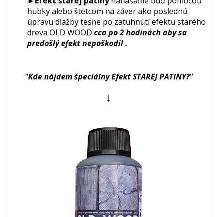
►Efekt starej patiny
nanášame buď pomocou
hubky alebo štetcom na záver ako poslednú
úpravu dlažby tesne po zatuhnutí efektu starého
dreva OLD WOOD
cca po 2 hodinách aby sa
predošlý efekt nepoškodil
.
"Kde nájdem špeciálny Efekt STAREJ PATINY?"
↓