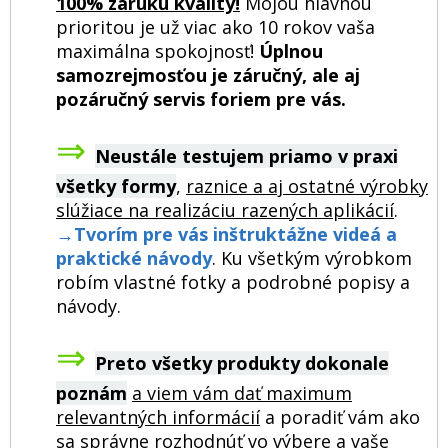
100% záruku kvality!
Mojou hlavnou
prioritou je už viac ako 10 rokov vaša
maximálna spokojnosť!
Úplnou
samozrejmosťou je záručný, ale aj
pozáručný servis foriem pre vás.
⇒
Neustále testujem priamo v praxi
všetky formy
,
raznice a aj ostatné výrobky
slúžiace na realizáciu razených aplikácií
.
→
Tvorím pre vás inštruktážne videá a
praktické návody
. Ku všetkým výrobkom
robím vlastné fotky a podrobné popisy a
návody.
⇒
Preto všetky produkty dokonale
poznám
a viem vám dať maximum
relevantných informácií
a poradiť vám ako
sa správne rozhodnúť vo výbere a vaše