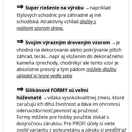
⇒
Super riešenie na výrobu
→napríklad
štýlových schodníc pre záhradné aj iné
schodíská. Atraktívny vzhľad
dlažby s
reálnym vzorom dreva.
⇒
Svojim výrazným dreveným vzorom
→je
vhodná na dekorovanie alebo pokrývanie plôch
záhrad, terás....napr aj vložením do dekoračného
kameňa /prechody, chodníky/ ale tento vzor je
absolútne presný a tým pádom
môžete dlažbu
ukladať aj tesne vedľa seba
⇒
Silikónové FORMY sú veľmi
húževnaté
→vďaka vysokokvalitnej zmesi, ktoré
zaručujú ich dlhú životnosť a dáva im ohromnú
oderuvzdornosť,pevnosť aj pružnosť.
Formy môžete pre hobby použitie získať s
dvojročnou zárukou. Pre PROFI účely si viete
zvoliť variantu z polyuretánu a
záruku si predĺžiť až