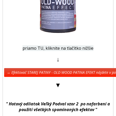
priamo TU, kliknite na tlačítko nižšie
↓
→ Efektovač STAREJ PATINY - OLD WOOD PATINA EFEKT nájdete v 
▼
" Hotový odliatok Veľký Podval vzor 2 po nafarbení a
použití všetkých spomínaných efektov "