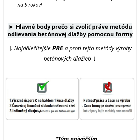
na 5 rokov!
►
Hlavné body prečo si zvoliť práve metódu
odlievania betónovej dlažby pomocou formy
↓
PRE
Najdôležitejšie
a proti tejto metódy výroby
↓
betónových dlažieb
"Tým najväčším