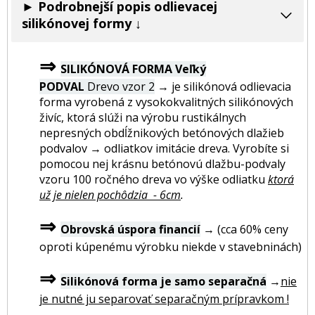
► Podrobnejší popis odlievacej
silikónovej formy ↓
⇒
SILIKÓNOVÁ FORMA Veľký
PODVAL
Drevo vzor 2
→ je silikónová odlievacia
forma vyrobená z vysokokvalitných silikónových
živíc, ktorá slúži na výrobu rustikálnych
nepresných obdĺžnikových betónových dlažieb
podvalov → odliatkov imitácie dreva. Vyrobíte si
pomocou nej krásnu betónovú dlažbu-podvaly
vzoru 100 ročného dreva vo výške odliatku
ktorá
už je nielen pochôdzia - 6cm
.
⇒
Obrovská úspora financií
→ (cca 60% ceny
oproti kúpenému výrobku niekde v stavebninách)
⇒
Silikónová forma je samo separačná
→
nie
je nutné ju separovať separačným prípravkom !