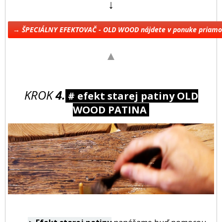
↓
→ ŠPECIÁLNY EFEKTOVAČ - OLD WOOD nájdete v ponuke priam
▲
KROK
4.
# efekt starej patiny OLD
WOOD PATINA