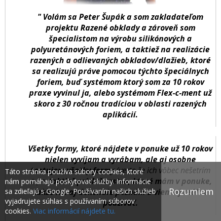
" Volám sa Peter Šupák a som zakladateľom
projektu Razené obklady a zároveň som
špecialistom na výrobu silikónových a
polyuretánových foriem, a taktiež na realizácie
razených a odlievaných obkladov/dlažieb, ktoré
sa realizujú práve pomocou týchto špeciálnych
foriem, buď systémom ktorý som za 10 rokov
praxe vyvinul ja, alebo systémom Flex-c-ment už
skoro z 30 ročnou tradíciou v oblasti razených
aplikácií.
Všetky formy, ktoré nájdete v ponuke už 10 rokov
nielen vyvíjam a vyrábam, ale aj osobne
testujem všetky formy
(verte že ich vôbec nešetrím
Táto stránka používa súbory cookies, ktoré
☺)
a taktiež príslušenstvo, ktoré mám v ponuke,
nám pomáhajú poskytovať služby. Informácie
Rozumiem
takže ich aj dokonale poznám a viem aj reálne
sa zdieľajú s Google. Používaním našich služieb
vyjadrujete súhlas s používaním súborov
používať.
cookies.
Viac informácií nájdete tu.