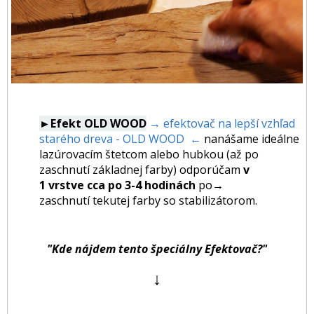
►Efekt OLD WOOD
→ efektovač na lepší vzhľad
starého dreva - OLD WOOD ←
nanášame ideálne
lazúrovacím štetcom alebo hubkou (až po
zaschnutí základnej farby) odporúčam
v
1 vrstve cca po 3-4 hodinách
po
→
zaschnutí tekutej farby so stabilizátorom.
"Kde nájdem tento špeciálny Efektovač?"
↓