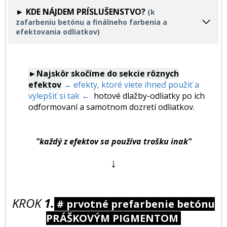
► KDE NÁJDEM PRÍSLUŠENSTVO?
(k
zafarbeniu betónu a finálneho farbenia a
efektovania odliatkov)
►Najskôr skočíme do sekcie rôznych
efektov
→ efekty, ktoré viete ihneď použiť a
vylepšiť si tak ←
hotové dlažby-odliatky po ich
odformovaní a samotnom dozretí odliatkov.
"každý z efektov sa používa trošku inak"
↓
KROK
1.
# prvotné prefarbenie betónu
PRÁŠKOVÝM PIGMENTOM