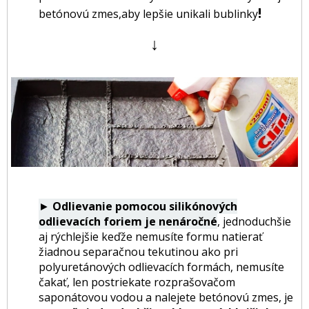
!
betónovú zmes,aby lepšie unikali bublinky
↓
►
Odlievanie pomocou silikónových
odlievacích foriem je nenáročné
, jednoduchšie
aj rýchlejšie keďže nemusíte formu natierať
žiadnou separačnou tekutinou ako pri
polyuretánových odlievacích formách, nemusíte
čakať, len postriekate rozprašovačom
saponátovou vodou a nalejete betónovú zmes, je