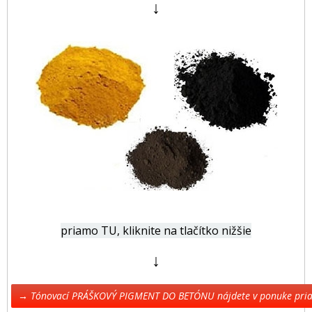
↓
priamo TU, kliknite na tlačítko nižšie
↓
→ Tónovací PRÁŠKOVÝ PIGMENT DO BETÓNU nájdete v ponuke pr