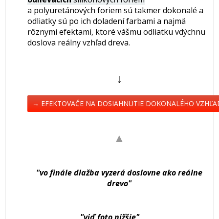
a polyuretánových foriem sú takmer dokonalé a
odliatky sú po ich doladení farbami a najmä
rôznymi efektami, ktoré vášmu odliatku vdýchnu
doslova reálny vzhľad dreva.
↓
→ EFEKTOVAČE NA DOSIAHNUTIE DOKONALÉHO VZHĽA
▲
"vo finále dlažba vyzerá doslovne ako reálne
drevo"
"viď foto nižšie"