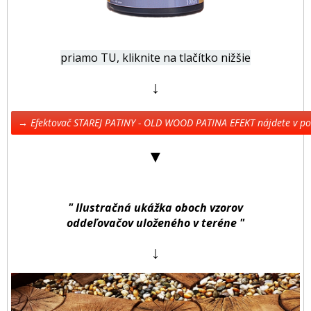
priamo TU, kliknite na tlačítko nižšie
↓
→ Efektovač STAREJ PATINY - OLD WOOD PATINA EFEKT nájdete v 
▼
" Ilustračná ukážka oboch vzorov
oddeľovačov uloženého v teréne "
↓