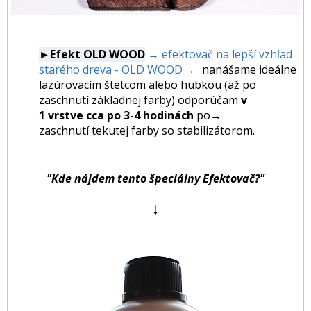
►Efekt OLD WOOD
→ efektovač na lepší vzhľad
starého dreva - OLD WOOD ←
nanášame ideálne
lazúrovacím štetcom alebo hubkou (až po
zaschnutí základnej farby) odporúčam
v
1 vrstve cca po 3-4 hodinách
po
→
zaschnutí tekutej farby so stabilizátorom.
"Kde nájdem tento špeciálny Efektovač?"
↓