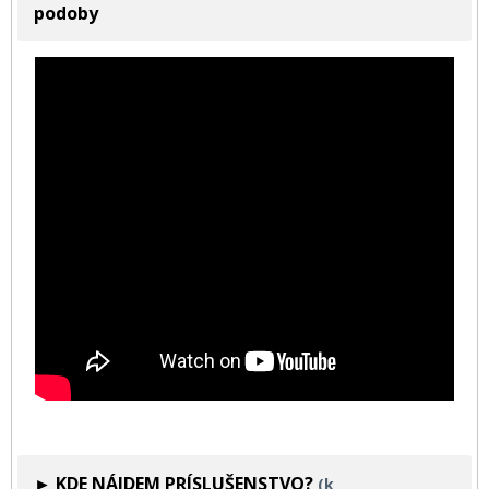
podoby
► KDE NÁJDEM PRÍSLUŠENSTVO?
(k