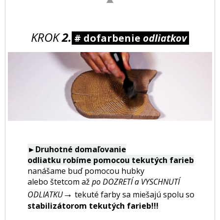
KROK
2.
# dofarbenie
odliatkov
►Druhotné domaľovanie
odliatku robíme pomocou tekutých farieb
nanášame buď pomocou hubky
alebo štetcom až
po DOZRETÍ a VYSCHNUTÍ
→
ODLIATKU
tekuté farby sa miešajú spolu so
stabilizátorom tekutých farieb!!!