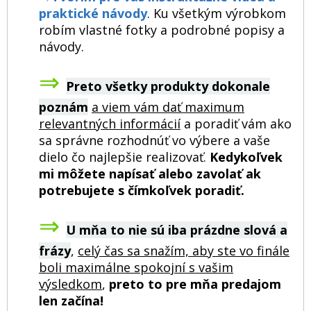
praktické návody
. Ku všetkým výrobkom
robím vlastné fotky a podrobné popisy a
návody.
⇒
Preto všetky produkty dokonale
poznám
a viem vám dať maximum
relevantných informácií
a poradiť vám ako
sa správne rozhodnúť vo výbere a vaše
dielo čo najlepšie realizovať.
Kedykoľvek
mi môžete napísať alebo zavolať ak
potrebujete s čímkoľvek poradiť.
⇒
U mňa to nie sú iba prázdne slová a
frázy
,
celý čas sa snažím, aby ste vo finále
boli maximálne spokojní s vašim
výsledkom
,
preto to pre mňa predajom
len začína!