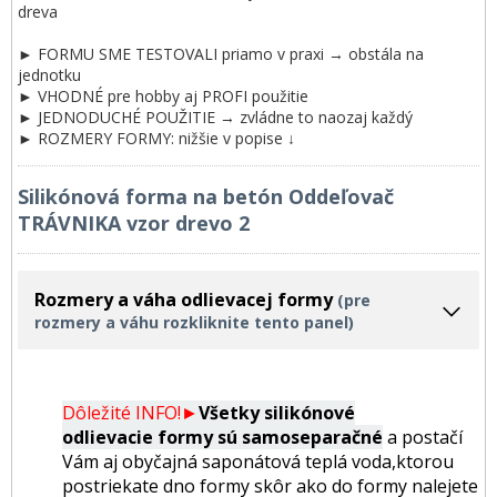
dreva
► FORMU SME TESTOVALI priamo v praxi → obstála na
jednotku
► VHODNÉ pre hobby aj PROFI použitie
► JEDNODUCHÉ POUŽITIE → zvládne to naozaj každý
► ROZMERY FORMY: nižšie v popise ↓
Silikónová forma na betón Oddeľovač
TRÁVNIKA vzor drevo 2
Rozmery a váha odlievacej formy
(pre
rozmery a váhu rozkliknite tento panel)
Dôležité INFO!►
Všetky silikónové
odlievacie formy sú samoseparačné
a postačí
Vám aj obyčajná saponátová teplá voda,ktorou
postriekate dno formy skôr ako do formy nalejete