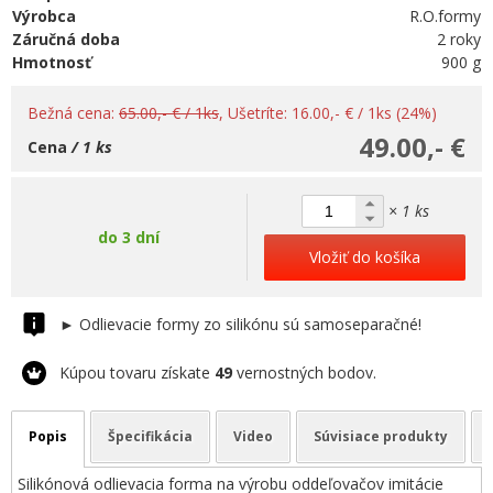
Výrobca
R.O.formy
Záručná doba
2 roky
Hmotnosť
900 g
Bežná cena:
65.00,- € / 1ks
, Ušetríte: 16.00,- € / 1ks (24%)
49.00,- €
Cena
/ 1 ks
× 1 ks
do 3 dní
Vložiť do košíka
► Odlievacie formy zo silikónu sú samoseparačné!
Kúpou tovaru získate
49
vernostných bodov.
Popis
Špecifikácia
Video
Súvisiace produkty
Silikónová odlievacia forma na výrobu oddeľovačov imitácie