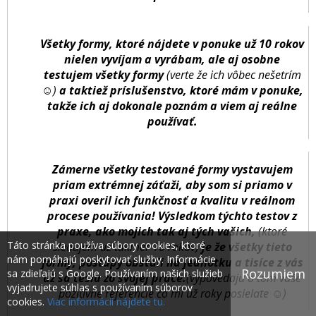
Všetky formy, ktoré nájdete v ponuke už 10 rokov
nielen vyvíjam a vyrábam, ale aj osobne
testujem všetky formy
(verte že ich vôbec nešetrím
☺)
a taktiež príslušenstvo, ktoré mám v ponuke,
takže ich aj dokonale poznám a viem aj reálne
používať.
Zámerne všetky testované formy vystavujem
priam extrémnej záťaži, aby som si priamo v
praxi overil ich funkčnosť a kvalitu v reálnom
procese používania! Výsledkom týchto testov z
praxe, ako mojich tak aj tých vašich,
(ktoré
Táto stránka používa súbory cookies, ktoré
sledujem už takmer 10 rokov)
je že všetky tieto
nám pomáhajú poskytovať služby. Informácie
formy, postupy obstáli na jednotku a tisíce z vás
Rozumiem
sa zdieľajú s Google. Používaním našich služieb
už sa tešia zo svojej práce.
(vypovedajú o tom vaše
vyjadrujete súhlas s používaním súborov
pozitívne referencie čo mi už roky posielate ☺)
cookies.
Viac informácií nájdete tu.