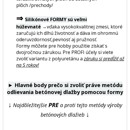
plôch /prechody/
⇒
Silikónové FORMY sú veľmi
húževnaté
→vďaka vysokokvalitnej zmesi, ktoré
zaručujú ich dlhú životnosť a dáva im ohromnú
oderuvzdornosť,pevnosť aj pružnosť.
Formy môžete pre hobby použitie získať s
dvojročnou zárukou. Pre PROFI účely si viete
zvoliť variantu z polyuretánu a
záruku si predĺžiť až
na 5 rokov!
►
Hlavné body prečo si zvoliť práve metódu
odlievania betónovej dlažby pomocou formy
↓
PRE
Najdôležitejšie
a proti tejto metódy výroby
↓
betónových dlažieb