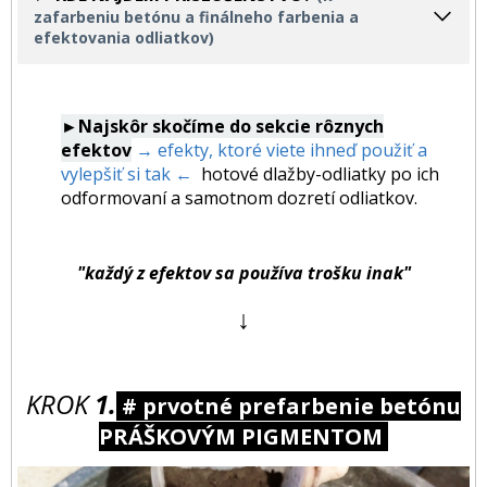
zafarbeniu betónu a finálneho farbenia a
efektovania odliatkov)
►Najskôr skočíme do sekcie rôznych
efektov
→ efekty, ktoré viete ihneď použiť a
vylepšiť si tak ←
hotové dlažby-odliatky po ich
odformovaní a samotnom dozretí odliatkov.
"každý z efektov sa používa trošku inak"
↓
KROK
1.
# prvotné prefarbenie betónu
PRÁŠKOVÝM PIGMENTOM