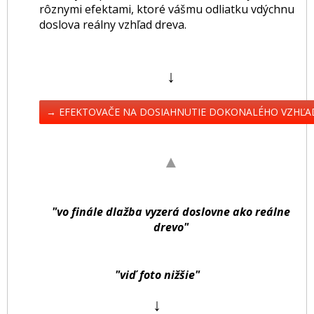
rôznymi efektami, ktoré vášmu odliatku vdýchnu
doslova reálny vzhľad dreva.
↓
→ EFEKTOVAČE NA DOSIAHNUTIE DOKONALÉHO VZHĽA
▲
"vo finále dlažba vyzerá doslovne ako reálne
drevo"
"viď foto nižšie"
↓