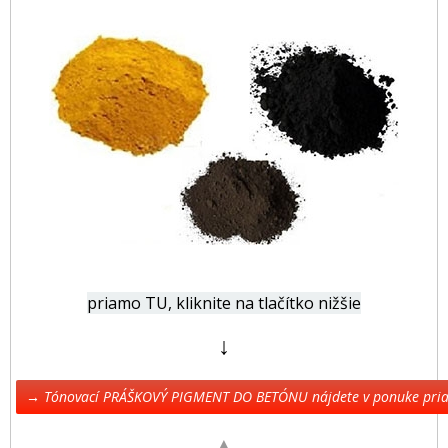
priamo TU, kliknite na tlačítko nižšie
↓
→ Tónovací PRÁŠKOVÝ PIGMENT DO BETÓNU nájdete v ponuke pr
▲