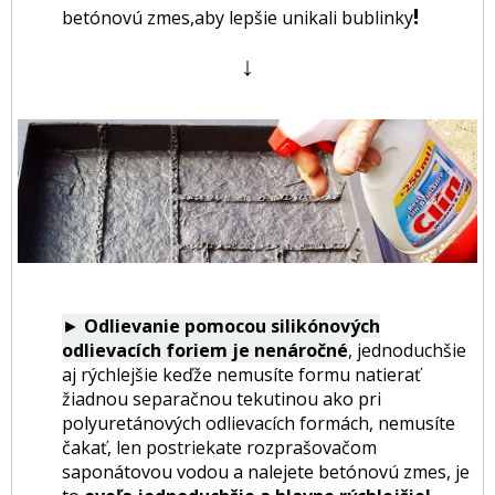
!
betónovú zmes,aby lepšie unikali bublinky
↓
►
Odlievanie pomocou silikónových
odlievacích foriem je nenáročné
, jednoduchšie
aj rýchlejšie keďže nemusíte formu natierať
žiadnou separačnou tekutinou ako pri
polyuretánových odlievacích formách, nemusíte
čakať, len postriekate rozprašovačom
saponátovou vodou a nalejete betónovú zmes, je