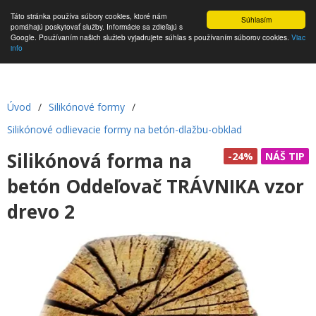
Táto stránka používa súbory cookies, ktoré nám
Súhlasím
pomáhajú poskytovať služby. Informácie sa zdieľajú s
Google. Používaním našich služieb vyjadrujete súhlas s používaním súborov cookies.
Viac
info
Úvod
/
Silikónové formy
/
Silikónové odlievacie formy na betón-dlažbu-obklad
Silikónová forma na
-24%
NÁŠ TIP
betón Oddeľovač TRÁVNIKA vzor
drevo 2