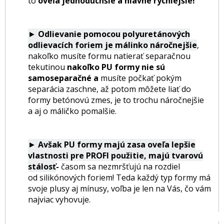
to
oveľa jednoduchšie a hlavne rýchlejšie!
►
Odlievanie pomocou polyuretánových
odlievacích foriem je málinko náročnejšie
,
nakoľko musíte formu natierať separačnou
tekutinou
nakoľko PU formy nie sú
samoseparačné a
musíte počkať pokým
separácia zaschne, až potom môžete liať do
formy betónovú zmes, je to
trochu náročnejšie
a aj o máličko pomalšie.
►
Avšak PU formy majú zasa oveľa lepšie
vlastnosti pre PROFI použitie, majú tvarovú
stálosť
-
časom sa nezmršťujú na rozdiel
od silikónových foriem! Teda každý typ formy má
svoje plusy aj mínusy, voľba je len na Vás, čo vám
najviac vyhovuje.