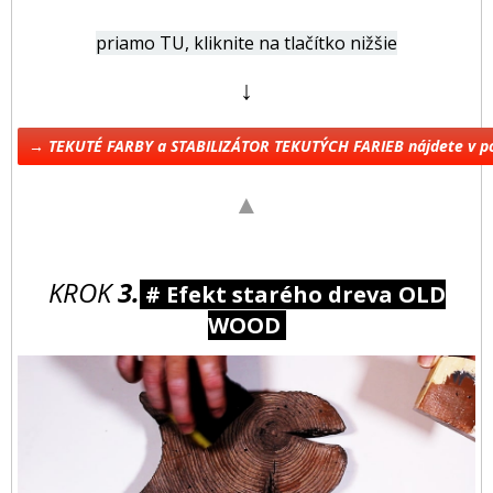
priamo TU, kliknite na tlačítko nižšie
↓
→ TEKUTÉ FARBY a STABILIZÁTOR TEKUTÝCH FARIEB nájdete v 
▲
KROK
3.
# Efekt starého dreva OLD
WOOD