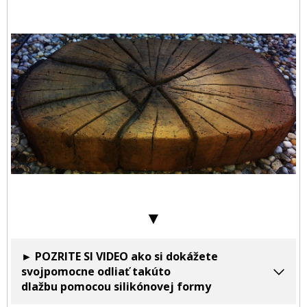
▼
► POZRITE SI VIDEO ako si dokážete
svojpomocne odliať takúto
dlažbu pomocou silikónovej formy