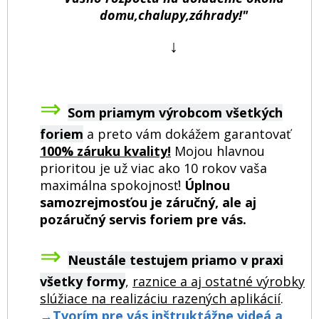
domu,chalupy,záhrady!"
↓
⇒
Som priamym výrobcom všetkých
foriem
a preto vám dokážem garantovať
100% záruku kvality!
Mojou hlavnou
prioritou je už viac ako 10 rokov vaša
maximálna spokojnosť!
Úplnou
samozrejmosťou je záručný, ale aj
pozáručný servis foriem pre vás.
⇒
Neustále testujem priamo v praxi
všetky formy
,
raznice a aj ostatné výrobky
slúžiace na realizáciu razených aplikácií
.
→
Tvorím pre vás inštruktážne videá a