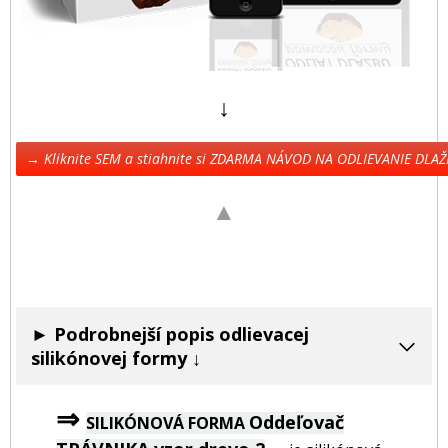
↓
→ Kliknite SEM a stiahnite si ZDARMA NÁVOD NA ODLIEVANIE DLA
▲
► Podrobnejší popis odlievacej
silikónovej formy ↓
⇒
Oddeľovač
SILIKÓNOVÁ FORMA