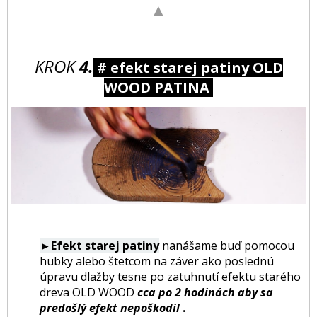
▲
KROK
4.
# efekt starej patiny OLD
WOOD PATINA
►Efekt starej patiny
nanášame buď pomocou
hubky alebo štetcom na záver ako poslednú
úpravu dlažby tesne po zatuhnutí efektu starého
dreva OLD WOOD
cca po 2 hodinách aby sa
predošlý efekt nepoškodil
.