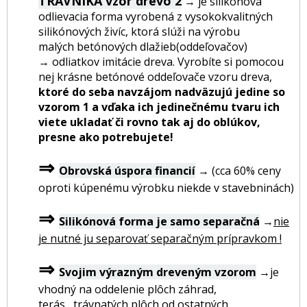
TRÁVNIKA vzor drevo 2
→ je silikónová
odlievacia forma vyrobená z vysokokvalitných
silikónových živíc, ktorá slúži na výrobu
malých betónových dlažieb(oddeľovačov)
→ odliatkov imitácie dreva. Vyrobíte si pomocou
nej krásne betónové oddeľovače vzoru dreva,
ktoré do seba navzájom nadväzujú jedine so
vzorom 1 a vďaka ich jedinečnému tvaru ich
viete ukladať či rovno tak aj do oblúkov,
presne ako potrebujete!
⇒
Obrovská úspora financií
→ (cca 60% ceny
oproti kúpenému výrobku niekde v stavebninách)
⇒
Silikónová forma je samo separačná
→
nie
je nutné ju separovať separačným prípravkom !
⇒
Svojim výrazným dreveným vzorom
→je
vhodný na oddelenie plôch záhrad,
terás....trávnatých plôch od ostatných