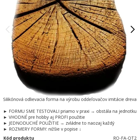
Silikónová odlievacia forma na výrobu oddeľovačov imitácie dreva
► FORMU SME TESTOVALI priamo v praxi → obstála na jednotku
► VHODNÉ pre hobby aj PROFI použitie
► JEDNODUCHÉ POUŽITIE → zvládne to naozaj každý
► ROZMERY FORMY: nižšie v popise ↓
Kód produktu
RO-FA-OT2