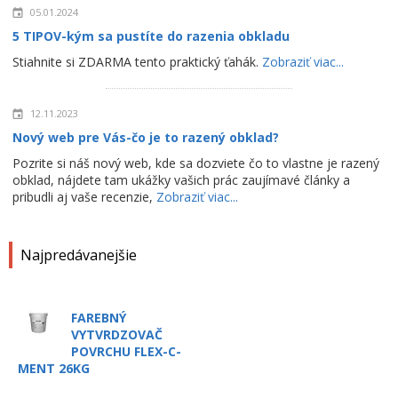
05.01.2024
5 TIPOV-kým sa pustíte do razenia obkladu
Stiahnite si ZDARMA tento praktický ťahák.
Zobraziť viac...
12.11.2023
Nový web pre Vás-čo je to razený obklad?
Pozrite si náš nový web, kde sa dozviete čo to vlastne je razený
obklad, nájdete tam ukážky vašich prác zaujímavé články a
pribudli aj vaše recenzie,
Zobraziť viac...
Najpredávanejšie
FAREBNÝ
VYTVRDZOVAČ
POVRCHU FLEX-C-
MENT 26KG