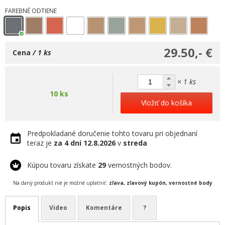
FAREBNÉ ODTIENE
29.50,- €
Cena
/ 1 ks
× 1 ks
10 ks
Vložiť do košíka
Predpokladané doručenie tohto tovaru pri objednaní
teraz je
za 4 dni
12.8.2026
v
streda
Kúpou tovaru získate
29
vernostných bodov.
Na daný produkt nie je možné uplatniť:
zľava, zľavový kupón, vernostné body
Popis
Video
Komentáre
?