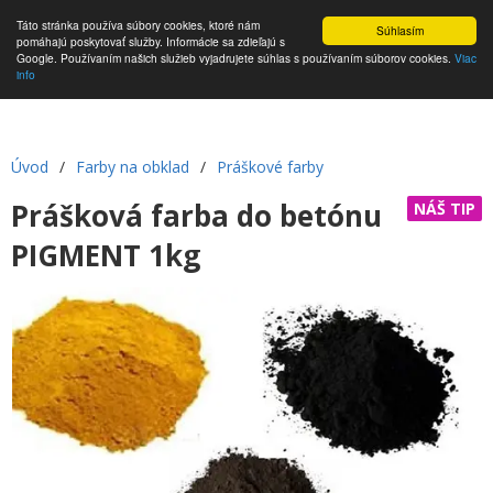
Táto stránka používa súbory cookies, ktoré nám
Súhlasím
pomáhajú poskytovať služby. Informácie sa zdieľajú s
Google. Používaním našich služieb vyjadrujete súhlas s používaním súborov cookies.
Viac
info
Úvod
/
Farby na obklad
/
Práškové farby
Prášková farba do betónu
NÁŠ TIP
PIGMENT 1kg