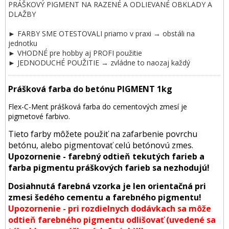
PRÁŠKOVÝ PIGMENT NA RAZENÉ A ODLIEVANÉ OBKLADY A
DLAŽBY
► FARBY SME OTESTOVALI priamo v praxi → obstáli na
jednotku
► VHODNÉ pre hobby aj PROFI použitie
► JEDNODUCHÉ POUŽITIE → zvládne to naozaj každý
Prášková farba do betónu PIGMENT 1kg
Flex-C-Ment prášková farba do cementových zmesí je
pigmetové farbivo.
Tieto farby môžete použiť na zafarbenie povrchu
betónu, alebo pigmentovať celú betónovú zmes.
Upozornenie - farebný odtieň tekutých farieb a
farba pigmentu práškových farieb sa nezhodujú!
Dosiahnutá farebná vzorka je len orientačná pri
zmesi šedého cementu a farebného pigmentu!
Upozornenie - pri rozdielnych dodávkach sa môže
odtieň farebného pigmentu odlišovať (uvedené sa