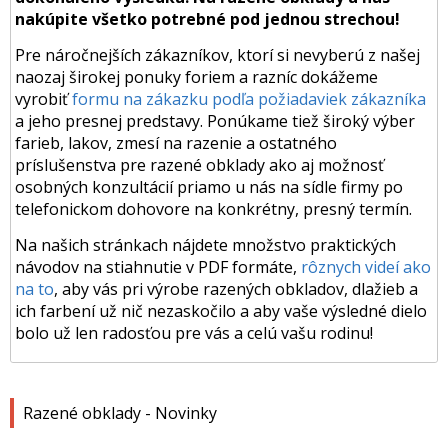
nakúpite všetko potrebné pod jednou strechou!
Pre náročnejších zákazníkov, ktorí si nevyberú z našej
naozaj širokej ponuky foriem a razníc dokážeme
vyrobiť
formu na zákazku podľa požiadaviek zákazníka
a jeho presnej predstavy. Ponúkame tiež široký výber
farieb, lakov, zmesí na razenie a ostatného
príslušenstva pre razené obklady ako aj možnosť
osobných konzultácií priamo u nás na sídle firmy po
telefonickom dohovore na konkrétny, presný termín.
Na našich stránkach nájdete množstvo praktických
návodov na stiahnutie v PDF formáte,
rôznych videí ako
na to
, aby vás pri výrobe razených obkladov, dlažieb a
ich farbení už nič nezaskočilo a aby vaše výsledné dielo
bolo už len radosťou pre vás a celú vašu rodinu!
Razené obklady - Novinky