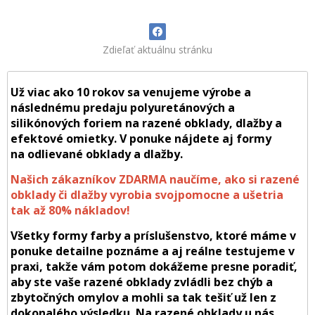
Zdieľať aktuálnu stránku
Už viac ako 10 rokov sa venujeme výrobe a
následnému predaju polyuretánových a
silikónových foriem na razené obklady, dlažby a
efektové omietky. V ponuke nájdete aj formy
na odlievané obklady a dlažby.
Našich zákazníkov ZDARMA naučíme, ako si razené
obklady či dlažby vyrobia svojpomocne a ušetria
tak až 80% nákladov!
Všetky formy farby a príslušenstvo, ktoré máme v
ponuke detailne poznáme a aj reálne testujeme v
praxi, takže vám potom dokážeme presne poradiť,
aby ste vaše razené obklady zvládli bez chýb a
zbytočných omylov a mohli sa tak tešiť už len z
dokonalého výsledku. Na razené obklady u nás