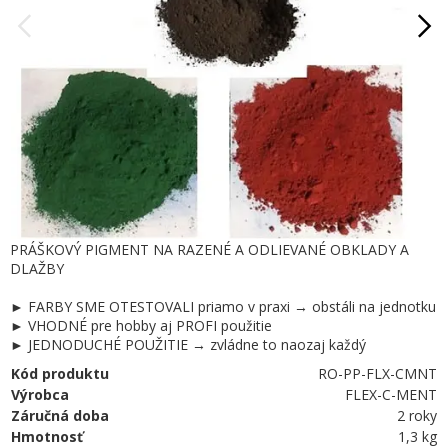
PRÁŠKOVÝ PIGMENT NA RAZENÉ A ODLIEVANÉ OBKLADY A
DLAŽBY
► FARBY SME OTESTOVALI priamo v praxi → obstáli na jednotku
► VHODNÉ pre hobby aj PROFI použitie
► JEDNODUCHÉ POUŽITIE → zvládne to naozaj každý
Kód produktu
RO-PP-FLX-CMNT
Výrobca
FLEX-C-MENT
Záručná doba
2 roky
Hmotnosť
1,3 kg