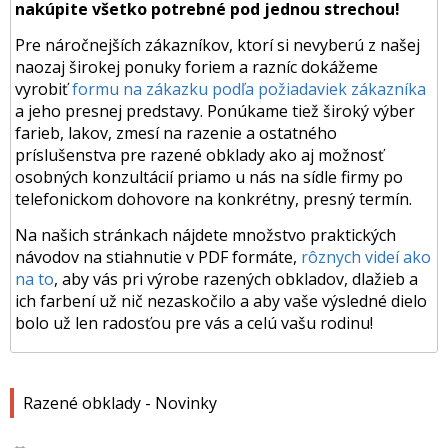
nakúpite všetko potrebné pod jednou strechou!
Pre náročnejších zákazníkov, ktorí si nevyberú z našej
naozaj širokej ponuky foriem a razníc dokážeme
vyrobiť
formu na zákazku podľa požiadaviek zákazníka
a jeho presnej predstavy. Ponúkame tiež široký výber
farieb, lakov, zmesí na razenie a ostatného
príslušenstva pre razené obklady ako aj možnosť
osobných konzultácií priamo u nás na sídle firmy po
telefonickom dohovore na konkrétny, presný termín.
Na našich stránkach nájdete množstvo praktických
návodov na stiahnutie v PDF formáte,
rôznych videí ako
na to
, aby vás pri výrobe razených obkladov, dlažieb a
ich farbení už nič nezaskočilo a aby vaše výsledné dielo
bolo už len radosťou pre vás a celú vašu rodinu!
Razené obklady - Novinky