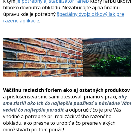
k tým
je potrebný aj stabilizátor farieb
ktorý farbu ukotví
hlboko dovnútra obkladu. Nezabúdajte aj na finálnu
úpravu kde je potrebný
špeciálny dvojzložkový lak pre
razené aplikácie
.
Väčšinu raziacich foriem ako aj ostatných produktov
a príslušenstva sme sami otestovali priamo v praxi,
aby
sme zistili ako ich čo najlepšie používať a následne Vám
vedeli čo najlepšie poradiť
a odporučiť čo je pre Vás
vhodné a potrebné pri realizácií vášho razeného
obkladu, ako presne to urobiť a čo presne v akých
množstvách pri tom použiť!