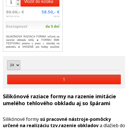
Vložiť do košíka
80.00,- €
58.50,- €
bežná cena
cena
Dostupnosť
do 5 dní
SILIKÓNOVÁ RAZIACA FORMA určená na
razenie obkladu tehly ► FORMU SME
TESTOVALI priamo v praxi → obstála na
jednotku ► VHODNÉ pre hobby použitie
►...
...viac
1
Silikónové raziace formy na razenie imitácie
umelého tehlového obkladu aj so špárami
Silikónové formy
sú pracovné nástroje-pomôcky
určené na realizáciu tzv.razenie obkladov
a dlažieb do