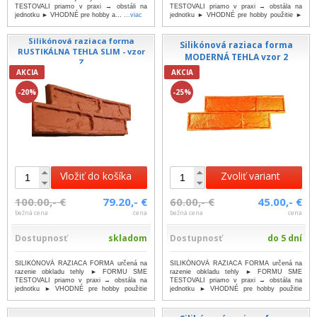
TESTOVALI priamo v praxi → obstáli na
TESTOVALI priamo v praxi → obstála na
jednotku ► VHODNÉ pre hobby a...
...viac
jednotku ► VHODNÉ pre hobby použitie ►
JEDNODUCH...
...viac
Silikónová raziaca forma
Silikónová raziaca forma
RUSTIKÁLNA TEHLA SLIM - vzor
MODERNÁ TEHLA vzor 2
Z
AKCIA
AKCIA
-20%
-25%
Vložiť do košíka
Zvoliť variant
100.00,- €
79.20,- €
60.00,- €
45.00,- €
bežná cena
cena
bežná cena
cena
Dostupnosť
skladom
Dostupnosť
do 5 dní
SILIKÓNOVÁ RAZIACA FORMA určená na
SILIKÓNOVÁ RAZIACA FORMA určená na
razenie obkladu tehly ► FORMU SME
razenie obkladu tehly ► FORMU SME
TESTOVALI priamo v praxi → obstála na
TESTOVALI priamo v praxi → obstála na
jednotku ► VHODNÉ pre hobby použitie
jednotku ► VHODNÉ pre hobby použitie
►...
...viac
►...
...viac