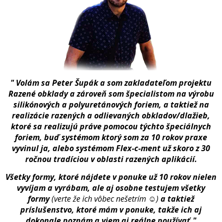
" Volám sa Peter Šupák a som zakladateľom projektu
Razené obklady a zároveň som špecialistom na výrobu
silikónových a polyuretánových foriem, a taktiež na
realizácie razených a odlievaných obkladov/dlažieb,
ktoré sa realizujú práve pomocou týchto špeciálnych
foriem, buď systémom ktorý som za 10 rokov praxe
vyvinul ja, alebo systémom Flex-c-ment už skoro z 30
ročnou tradíciou v oblasti razených aplikácií.
Všetky formy, ktoré nájdete v ponuke už 10 rokov nielen
vyvíjam a vyrábam, ale aj osobne testujem všetky
formy
(verte že ich vôbec nešetrím ☺)
a taktiež
príslušenstvo, ktoré mám v ponuke, takže ich aj
dokonale poznám a viem aj reálne používať."