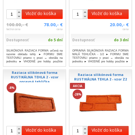
Vložiť do košíka
Vložiť do košíka
100.00,- €
78.00,- €
20.00,- €
bežná cena
cena
cena
Dostupnosť
do 5 dní
Dostupnosť
do 3 dní
SILIKÓNOVÁ RAZIACA FORMA určená na
OPRAVNÁ SILIKÓNOVÁ RAZIACA FORMA
razenie obkladu tehly ► FORMU SME
MALÁ TEHLIČKA - 1/2 ► FORMU SME
TESTOVALI priamo v praxi → obstála na
TESTOVALI priamo v praxi → obstála na
jednotku ► VHODNÉ pre hobby použitie
jednotku ► VHODNÉ pre hobby použitie ►
►...
...viac
JED...
...viac
Raziaca silikónová forma
Raziaca silikónová forma
RUSTIKÁLNA TEHLA 2 - vzor
RUSTIKÁLNA TEHLA 2 - vzor Z2
opravná tehlička
AKCIA
-8%
-28%
Vložiť do košíka
Vložiť do košíka