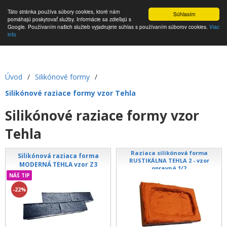
Táto stránka používa súbory cookies, ktoré nám
Súhlasím
pomáhajú poskytovať služby. Informácie sa zdieľajú s
Google. Používaním našich služieb vyjadrujete súhlas s používaním súborov cookies.
Viac
info
Úvod
/
Silikónové formy
/
Silikónové raziace formy vzor Tehla
Silikónové raziace formy vzor
Tehla
Raziaca silikónová forma
Silikónová raziaca forma
RUSTIKÁLNA TEHLA 2 - vzor
MODERNÁ TEHLA vzor Z3
opravná 1/2
NÁŠ TIP
-22%