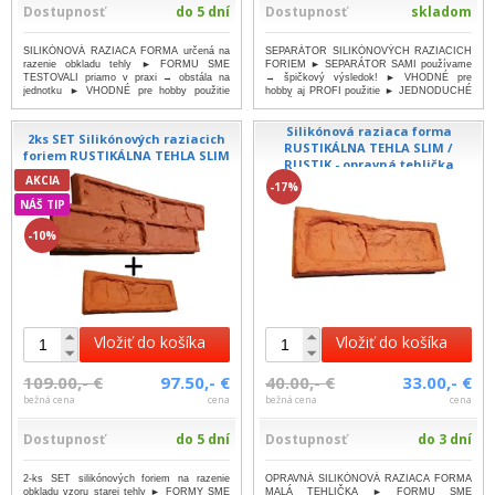
Dostupnosť
do 5 dní
Dostupnosť
skladom
SILIKÓNOVÁ RAZIACA FORMA určená na
SEPARÁTOR SILIKÓNOVÝCH RAZIACICH
razenie obkladu tehly ► FORMU SME
FORIEM ► SEPARÁTOR SAMI používame
TESTOVALI priamo v praxi → obstála na
→ špičkový výsledok! ► VHODNÉ pre
jednotku ► VHODNÉ pre hobby použitie
hobby aj PROFI použitie ► JEDNODUCHÉ
►...
...viac
POUŽITI...
...viac
Silikónová raziaca forma
2ks SET Silikónových raziacich
RUSTIKÁLNA TEHLA SLIM /
foriem RUSTIKÁLNA TEHLA SLIM
RUSTIK - opravná tehlička
AKCIA
-17%
NÁŠ TIP
-10%
Vložiť do košíka
Vložiť do košíka
109.00,- €
97.50,- €
40.00,- €
33.00,- €
bežná cena
cena
bežná cena
cena
Dostupnosť
do 5 dní
Dostupnosť
do 3 dní
2-ks SET silikónových foriem na razenie
OPRAVNÁ SILIKÓNOVÁ RAZIACA FORMA
obkladu vzoru starej tehly ► FORMY SME
MALÁ TEHLIČKA ► FORMU SME