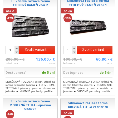
Silikónová raziaca forma
Silikónová raziaca forma
TEHLOVÝ KAMEŇ vzor 2
TEHLOVÝ KAMEŇ vzor 1
AKCIA
AKCIA
-32%
-39%
Zvoliť variant
Zvoliť variant
200.00,- €
136.00,- €
100.00,- €
60.80,- €
bežná cena
cena
bežná cena
cena
Dostupnosť
do 5 dní
Dostupnosť
do 5 dní
SILIKÓNOVÁ RAZIACA FORMA určená na
SILIKÓNOVÁ RAZIACA FORMA určená na
razenie tehlového kameňa ► FORMU SME
razenie tehlového kameňa ► FORMU SME
TESTOVALI priamo v praxi → obstála na
TESTOVALI priamo v praxi → obstála na
jednotku ► VHODNÉ pre hobby použitie...
jednotku ► VHODNÉ pre hobby použitie...
...viac
...viac
Silikónová raziaca forma
Silikónová raziaca forma
MODERNÁ TEHLA - opravná
DREVENÁ TEHLA vzor brick
tehlička
AKCIA
-16%