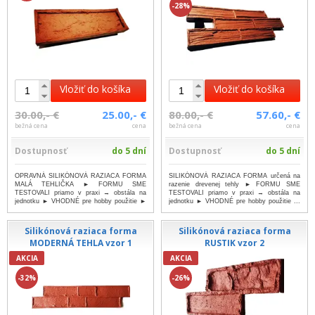
-28%
Vložiť do košíka
Vložiť do košíka
30.00,- €
25.00,- €
80.00,- €
57.60,- €
bežná cena
cena
bežná cena
cena
Dostupnosť
do 5 dní
Dostupnosť
do 5 dní
OPRAVNÁ SILIKÓNOVÁ RAZIACA FORMA
SILIKÓNOVÁ RAZIACA FORMA určená na
MALÁ TEHLIČKA ► FORMU SME
razenie drevenej tehly ► FORMU SME
TESTOVALI priamo v praxi → obstála na
TESTOVALI priamo v praxi → obstála na
jednotku ► VHODNÉ pre hobby použitie ►
jednotku ► VHODNÉ pre hobby použitie ...
JEDNODUCH...
...viac
...viac
Silikónová raziaca forma
Silikónová raziaca forma
MODERNÁ TEHLA vzor 1
RUSTIK vzor 2
AKCIA
AKCIA
-32%
-26%