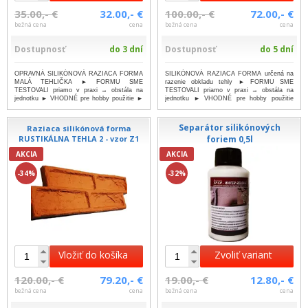
35.00,- €
32.00,- €
100.00,- €
72.00,- €
bežná cena
cena
bežná cena
cena
Dostupnosť
do 3 dní
Dostupnosť
do 5 dní
OPRAVNÁ SILIKÓNOVÁ RAZIACA FORMA
SILIKÓNOVÁ RAZIACA FORMA určená na
MALÁ TEHLIČKA ► FORMU SME
razenie obkladu tehly ► FORMU SME
TESTOVALI priamo v praxi → obstála na
TESTOVALI priamo v praxi → obstála na
jednotku ► VHODNÉ pre hobby použitie ►
jednotku ► VHODNÉ pre hobby použitie
JEDNODUCH...
...viac
►...
...viac
Separátor silikónových
Raziaca silikónová forma
RUSTIKÁLNA TEHLA 2 - vzor Z1
foriem 0,5l
AKCIA
AKCIA
-34%
-32%
Vložiť do košíka
Zvoliť variant
120.00,- €
79.20,- €
19.00,- €
12.80,- €
bežná cena
cena
bežná cena
cena