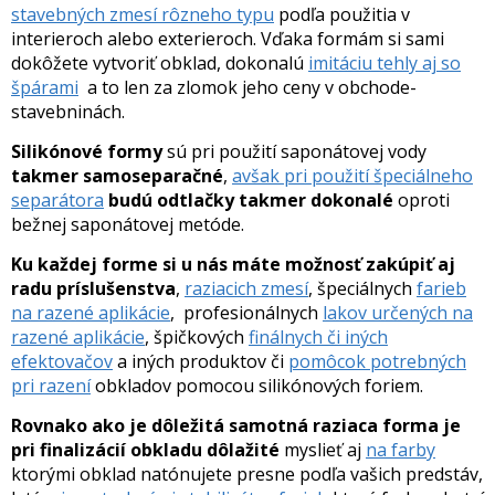
stavebných zmesí rôzneho typu
podľa použitia v
interieroch alebo exterieroch. Vďaka formám si sami
dokôžete vytvoriť obklad, dokonalú
imitáciu tehly aj so
špárami
a to len za zlomok jeho ceny v obchode-
stavebninách.
Silikónové formy
sú pri použití saponátovej vody
takmer samoseparačné
,
avšak pri použití špeciálneho
separátora
budú odtlačky takmer dokonalé
oproti
bežnej saponátovej metóde.
Ku každej forme si u nás máte možnosť zakúpiť aj
radu príslušenstva
,
raziacich zmesí
, špeciálnych
farieb
na razené aplikácie
, profesionálnych
lakov určených na
razené aplikácie
, špičkových
finálnych či iných
efektovačov
a iných produktov či
pomôcok potrebných
pri razení
obkladov pomocou silikónových foriem.
Rovnako ako je dôležitá samotná raziaca forma je
pri finalizácií obkladu dôlažité
myslieť aj
na farby
ktorými obklad natónujete presne podľa vašich predstáv,