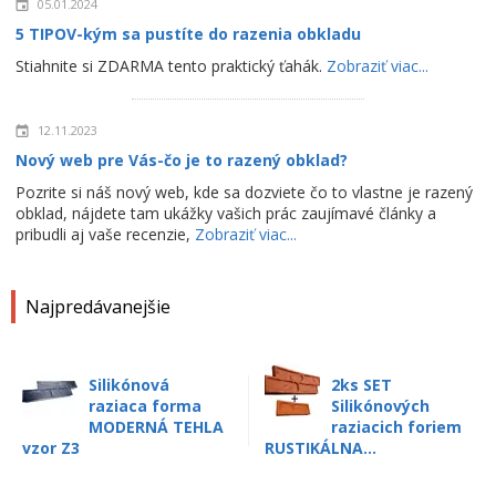
05.01.2024
5 TIPOV-kým sa pustíte do razenia obkladu
Stiahnite si ZDARMA tento praktický ťahák.
Zobraziť viac...
12.11.2023
Nový web pre Vás-čo je to razený obklad?
Pozrite si náš nový web, kde sa dozviete čo to vlastne je razený
obklad, nájdete tam ukážky vašich prác zaujímavé články a
pribudli aj vaše recenzie,
Zobraziť viac...
Najpredávanejšie
Silikónová
2ks SET
raziaca forma
Silikónových
MODERNÁ TEHLA
raziacich foriem
vzor Z3
RUSTIKÁLNA...