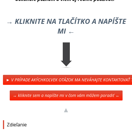
→ KLIKNITE NA TLAČÍTKO A NAPÍŠTE
MI ←
► V PRÍPADE AKÝCHKOĽVEK OTÁZOK MA NEVÁHAJTE KONTAKTOVAŤ
→ kliknite sem a napíšte mi v čom vám môžem poradiť ←
▲
Zdieľanie