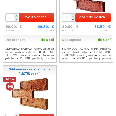
Zvoliť variant
Vložiť do košíka
90.00,- €
60.80,- €
80.00,- €
58.50,- €
bežná cena
cena
bežná cena
cena
Dostupnosť
do 5 dní
Dostupnosť
do 5 dní
SILIKÓNOVÁ RAZIACA FORMA určená na
SILIKÓNOVÁ RAZIACA FORMA určená na
razenie obkladu tehly ► FORMU SME
razenie obkladu tehly ► FORMU SME
TESTOVALI priamo v praxi → obstála na
TESTOVALI priamo v praxi → obstála na
jednotku ► VHODNÉ pre hobby použitie
jednotku ► VHODNÉ pre hobby použitie
►...
...viac
►...
...viac
Silikónová raziaca forma
RUSTIK vzor 1
AKCIA
-26%