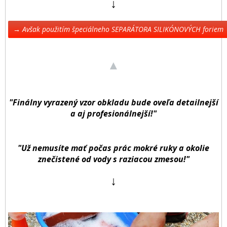
↓
→ Avšak použitím špeciálneho SEPARÁTORA SILIKÓNOVÝCH foriem ←
▲
"Finálny vyrazený vzor obkladu bude oveľa detailnejší
a aj profesionálnejší!"
"Už nemusíte mať počas prác mokré ruky a okolie
znečistené od vody s raziacou zmesou!"
↓