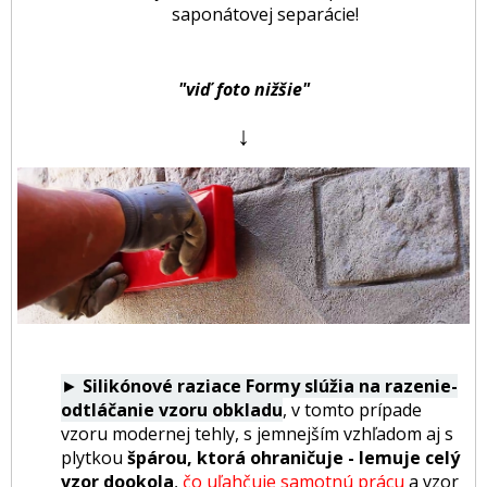
saponátovej separácie!
"viď foto nižšie"
↓
►
Silikónové raziace Formy slúžia na razenie-
odtláčanie vzoru obkladu
, v tomto prípade
vzoru modernej tehly, s jemnejším vzhľadom aj s
plytkou
špárou, ktorá ohraničuje - lemuje celý
vzor dookola
,
čo uľahčuje samotnú prácu
a vzor