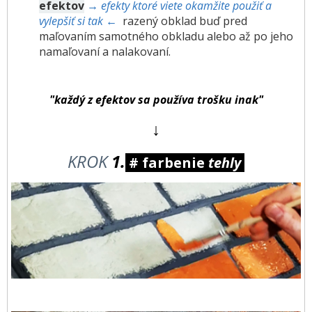
efektov
→ efekty ktoré viete okamžite použiť a
vylepšiť si tak ←
razený obklad buď pred
maľovaním samotného obkladu alebo až po jeho
namaľovaní a nalakovaní.
"každý z efektov sa používa trošku inak"
↓
KROK
1.
# farbenie
tehly