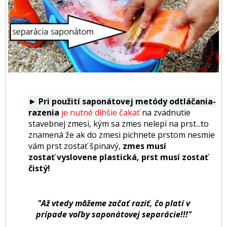
►
Pri použití saponátovej metódy odtláčania-
razenia
je nutné dlhšie čakať
na zvädnutie
stavebnej zmesi, kým sa zmes nelepí na prst...to
znamená že ak do zmesi pichnete prstom nesmie
vám prst zostať špinavý,
zmes musí
zostať vyslovene plastická, prst musí zostať
čistý!
"Až vtedy môžeme začať raziť, čo platí v
prípade voľby saponátovej separácie!!!"