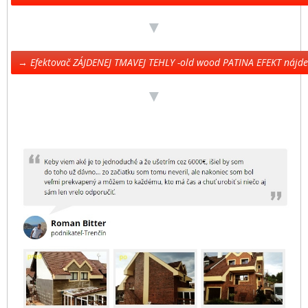
▼
→ Efektovač ZÁJDENEJ TMAVEJ TEHLY -old wood PATINA EFEKT nájd
▼