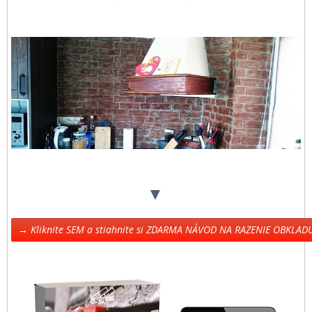
▼
→ Kliknite SEM a stiahnite si ZDARMA NÁVOD NA RAZENIE OBKLA