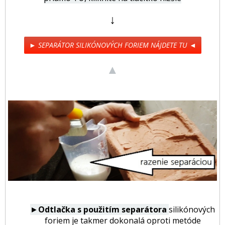
↓
► SEPARÁTOR SILIKÓNOVÝCH FORIEM NÁJDETE TU ◄
▲
►
Odtlačka s použitím separátora
silikónových
foriem je takmer dokonalá oproti metóde