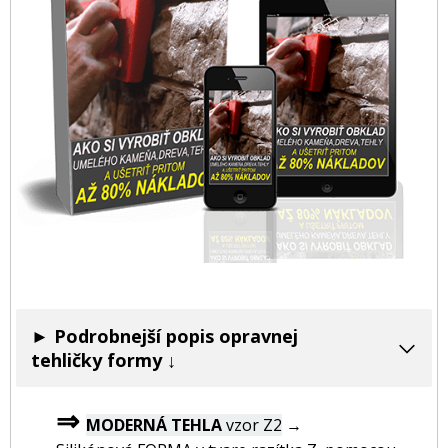
► Podrobnejší popis opravnej
tehličky formy
↓
⇒
MODERNÁ TEHLA
vzor Z2
→