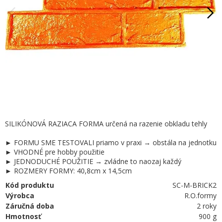
SILIKÓNOVÁ RAZIACA FORMA určená na razenie obkladu tehly
► FORMU SME TESTOVALI priamo v praxi → obstála na jednotku
► VHODNÉ pre hobby použitie
► JEDNODUCHÉ POUŽITIE → zvládne to naozaj každý
► ROZMERY FORMY: 40,8cm x 14,5cm
Kód produktu
SC-M-BRICK2
Výrobca
R.O.formy
Záručná doba
2 roky
Hmotnosť
900 g