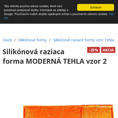
Táto stránka používa súbory cookies, ktoré nám
Súhlasím
pomáhajú poskytovať služby. Informácie sa zdieľajú s
Google. Používaním našich služieb vyjadrujete súhlas s používaním súborov cookies.
Viac
info
Úvod
/
Silikónové formy
/
Silikónové raziace formy vzor Tehla
Silikónová raziaca
-25%
AKCIA
forma MODERNÁ TEHLA vzor 2