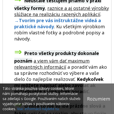
Neustále testujem priamo v praxi
všetky formy
,
raznice a aj ostatné výrobky
slúžiace na realizáciu razených aplikácií
.
→
Tvorím pre vás inštruktážne videá a
praktické návody
. Ku všetkým výrobkom
robím vlastné fotky a podrobné popisy a
návody.
⇒
Preto všetky produkty dokonale
poznám
a viem vám dať maximum
relevantných informácií
a poradiť vám ako
sa správne rozhodnúť vo výbere a vaše
dielo čo najlepšie realizovať.
Kedykoľvek
mi môžete napísať alebo zavolať ak
Táto stránka používa súbory cookies, ktoré
potrebujete s čímkoľvek poradiť.
nám pomáhajú poskytovať služby. Informácie
Rozumiem
sa zdieľajú s Google. Používaním našich služieb
⇒
vyjadrujete súhlas s používaním súborov
U mňa to nie sú iba prázdne slová a
cookies.
Viac informácií nájdete tu.
frázy
,
celý čas sa snažím, aby ste vo finále