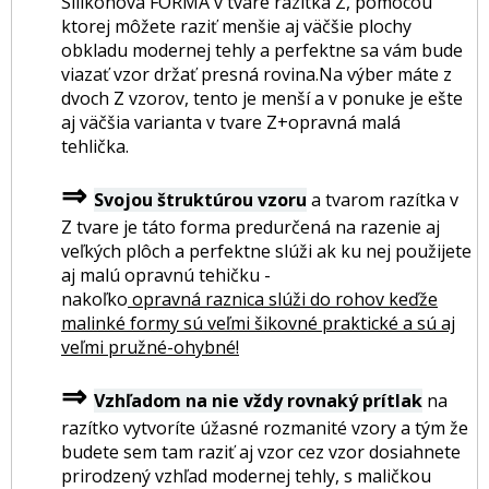
Silikónová
FORMA v tvare razítka Z, pomocou
ktorej môžete raziť menšie aj väčšie plochy
obkladu modernej tehly a perfektne sa vám bude
viazať vzor držať presná rovina.Na výber máte z
dvoch Z vzorov, tento je menší a v ponuke je ešte
aj väčšia varianta v tvare Z+opravná malá
tehlička.
⇒
Svojou štruktúrou vzoru
a tvarom razítka v
Z tvare je táto forma predurčená na razenie aj
veľkých plôch a perfektne slúži ak ku nej použijete
aj malú opravnú tehičku -
nakoľko
opravná raznica slúži do rohov keďže
malinké formy sú veľmi šikovné praktické a sú aj
veľmi pružné-ohybné!
⇒
Vzhľadom na nie vždy rovnaký prítlak
na
razítko vytvoríte úžasné rozmanité vzory a tým že
budete sem tam raziť aj vzor cez vzor dosiahnete
prirodzený vzhľad modernej tehly, s maličkou