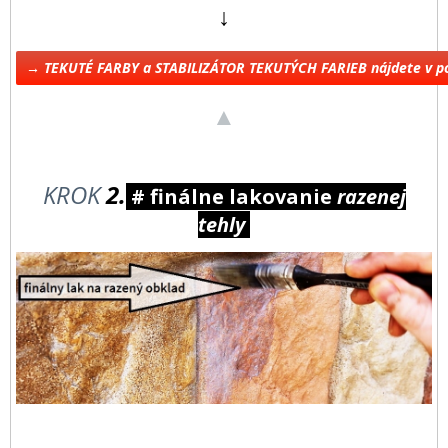
↓
→ TEKUTÉ FARBY a STABILIZÁTOR TEKUTÝCH FARIEB nájdete v 
▲
KROK
2.
# finálne lakovanie
razenej
tehly