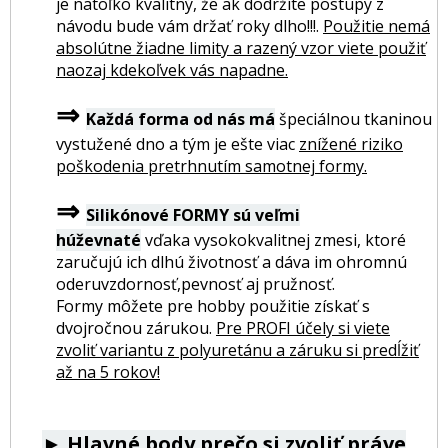
je natoľko kvalitný, že ak dodržíte postupy z
návodu bude vám držať roky dlho!!!.
Použitie nemá
absolútne žiadne limity a razený vzor viete použiť
naozaj kdekoľvek vás napadne.
⇒
Každá forma od nás má
špeciálnou tkaninou
vystužené dno a tým je ešte viac
znížené riziko
poškodenia pretrhnutím samotnej formy.
⇒
Silikónové FORMY sú veľmi
húževnaté
vďaka vysokokvalitnej zmesi, ktoré
zaručujú ich dlhú životnosť a dáva im ohromnú
oderuvzdornosť,pevnosť aj pružnosť.
Formy môžete pre hobby použitie získať s
dvojročnou zárukou.
Pre PROFI účely si viete
zvoliť variantu z polyuretánu a záruku si predĺžiť
až na 5 rokov!
►
Hlavné body prečo si zvoliť práve