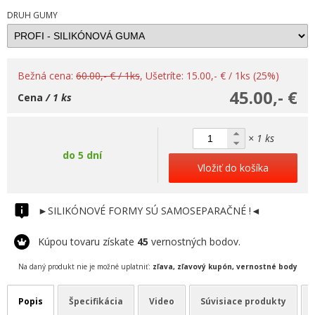
DRUH GUMY
Bežná cena:
60.00,- € / 1ks
, Ušetríte: 15.00,- € / 1ks (25%)
45.00,- €
Cena
/ 1 ks
× 1 ks
do 5 dní
Vložiť do košíka
►SILIKÓNOVÉ FORMY SÚ SAMOSEPARAČNÉ !◄
Kúpou tovaru získate
45
vernostných bodov.
Na daný produkt nie je možné uplatniť:
zľava, zľavový kupón, vernostné body
Popis
Špecifikácia
Video
Súvisiace produkty