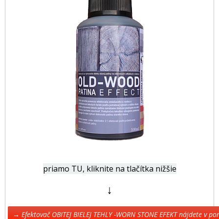
priamo TU, kliknite na tlačítka nižšie
↓
→ Efektovač OBITEJ BIELEJ TEHLY -WORN STONE EFEKT nájdete v p