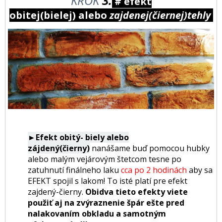
KROK
3.
# efekt
obitej(bielej) alebo
zajdenej(čiernej)tehly
►Efekt obitý- biely alebo
zájdený(čierny)
nanášame buď pomocou hubky
alebo malým vejárovým štetcom tesne po
zatuhnutí finálneho laku
cca po 2 hodinách
aby sa
EFEKT spojil s lakom! To isté platí pre efekt
zajdený-čierny.
Obidva tieto efekty viete
použiť aj na zvýraznenie špár ešte pred
nalakovaním obkladu a samotným