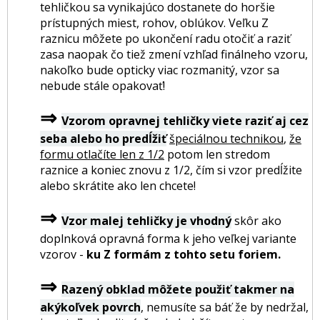
tehličkou sa vynikajúco dostanete do horšie
prístupných miest, rohov, oblúkov. Veľku Z
raznicu môžete po ukončení radu otočiť a raziť
zasa naopak čo tiež zmení vzhľad finálneho vzoru,
nakoľko bude opticky viac rozmanitý, vzor sa
nebude stále opakovať!
⇒
Vzorom opravnej tehličky viete raziť aj cez
seba alebo ho predĺžiť
špeciálnou technikou
,
že
formu otlačíte len z 1/2
potom len stredom
raznice a koniec znovu z 1/2, čím si vzor predĺžite
alebo skrátite ako len chcete!
⇒
Vzor malej tehličky je vhodný
skôr ako
doplnková opravná forma k jeho veľkej variante
vzorov -
ku Z formám z tohto setu foriem.
⇒
Razený obklad môžete použiť takmer na
akýkoľvek povrch
, nemusíte sa báť že by nedržal,