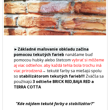
►Základné maľovanie obkladu začína
pomocou tekutých farieb
nanášame buď
pomocou hubky alebo štetcom
vybrať si môžeme
aj viac odtieňov. aby každá tehla bola trochu iná
viac prirodzená
→
tekuté farby sa miešajú spolu
so
stabilizátorom tekutých farieb!!!
Zväčša sa
používajú
3 odtieňe BRICK RED,BAJA RED a
TERRA COTTA
"Kde nájdem tekuté farby a stabilizátor?"