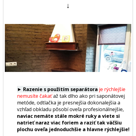
↓
►
Razenie s použitím separátora
je rýchlejšie
nemusíte čakať
až tak dlho ako pri saponátovej
metóde, odtlačka je presnejšia dokonalejšia a
vzhľad obkladu pôsobí oveľa profesionálnejšie,
naviac nemáte stále mokré ruky a viete si
natrieť naraz viac foriem a raziť tak väčšiu
plochu oveľa jednoduchšie a hlavne rýchlejšie!