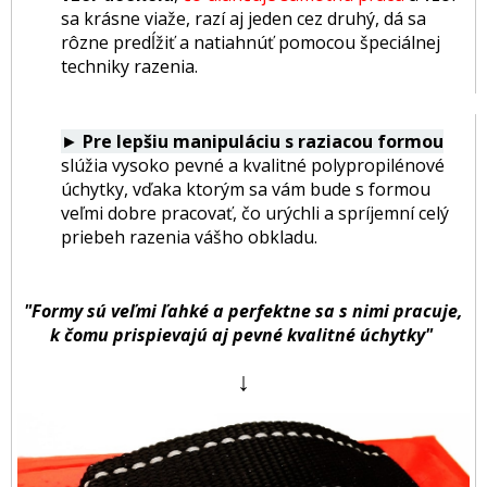
sa krásne viaže, razí aj jeden cez druhý, dá sa
rôzne predĺžiť a natiahnúť pomocou špeciálnej
techniky razenia.
►
Pre lepšiu manipuláciu s raziacou formou
slúžia vysoko pevné a kvalitné polypropilénové
úchytky, vďaka ktorým sa vám bude s formou
veľmi dobre pracovať, čo urýchli a spríjemní celý
priebeh razenia vášho obkladu.
"Formy sú veľmi ľahké a perfektne sa s nimi pracuje,
k čomu prispievajú aj pevné kvalitné úchytky"
↓