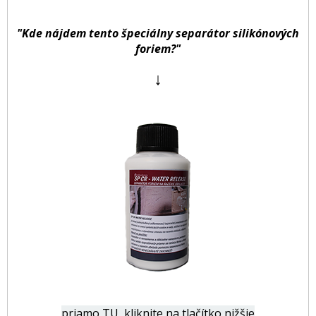
"Kde nájdem tento špeciálny separátor silikónových
foriem?"
↓
priamo TU, kliknite na tlačítko nižšie