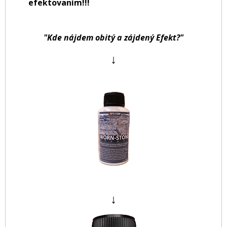
efektovaním!!!
"Kde nájdem obitý a zájdený Efekt?"
↓
↓