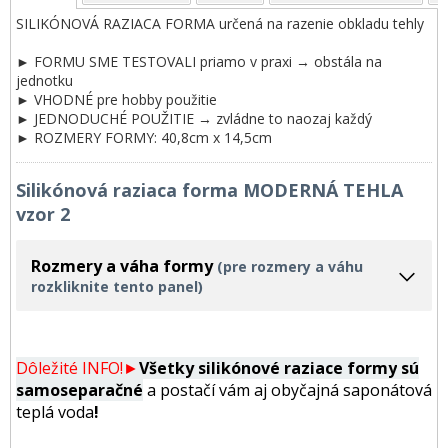
SILIKÓNOVÁ RAZIACA FORMA určená na razenie obkladu tehly
► FORMU SME TESTOVALI priamo v praxi → obstála na
jednotku
► VHODNÉ pre hobby použitie
► JEDNODUCHÉ POUŽITIE → zvládne to naozaj každý
► ROZMERY FORMY: 40,8cm x 14,5cm
Silikónová raziaca forma MODERNÁ TEHLA
vzor 2
Rozmery a váha formy
(pre rozmery a váhu
rozkliknite tento panel)
Dôležité INFO!►
Všetky silikónové raziace formy
sú
samoseparačné
a postačí vám aj obyčajná saponátová
teplá voda
!