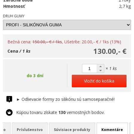
Hmotnosť
2,7 kg
DRUH GUMY
Bežná cena:
150.00,- € / 1ks
, Ušetríte: 20.00,- € / 1ks (13%)
130.00,- €
Cena
/ 1 ks
× 1 ks
do 3 dní
Vložiť do košíka
► Odlievacie formy zo silikónu sú samoseparačné!
Kúpou tovaru získate
130
vernostných bodov.
deo
Príslušenstvo
Súvisiace produkty
Komentáre