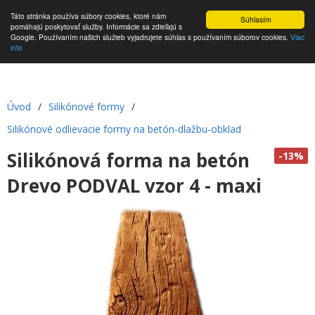
Táto stránka používa súbory cookies, ktoré nám
Súhlasím
pomáhajú poskytovať služby. Informácie sa zdieľajú s
Google. Používaním našich služieb vyjadrujete súhlas s používaním súborov cookies.
Viac
info
Úvod
/
Silikónové formy
/
Silikónové odlievacie formy na betón-dlažbu-obklad
Silikónová forma na betón
-13%
Drevo PODVAL vzor 4 - maxi