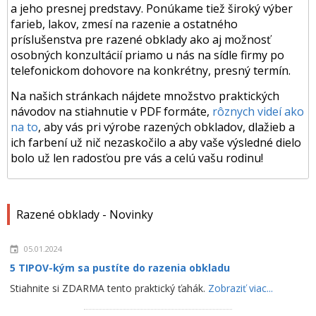
a jeho presnej predstavy. Ponúkame tiež široký výber
farieb, lakov, zmesí na razenie a ostatného
príslušenstva pre razené obklady ako aj možnosť
osobných konzultácií priamo u nás na sídle firmy po
telefonickom dohovore na konkrétny, presný termín.
Na našich stránkach nájdete množstvo praktických
návodov na stiahnutie v PDF formáte,
rôznych videí ako
na to
, aby vás pri výrobe razených obkladov, dlažieb a
ich farbení už nič nezaskočilo a aby vaše výsledné dielo
bolo už len radosťou pre vás a celú vašu rodinu!
Razené obklady - Novinky
05.01.2024
5 TIPOV-kým sa pustíte do razenia obkladu
Stiahnite si ZDARMA tento praktický ťahák.
Zobraziť viac...