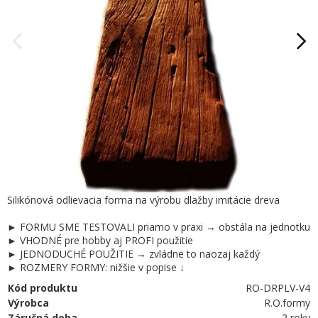
Silikónová odlievacia forma na výrobu dlažby imitácie dreva
► FORMU SME TESTOVALI priamo v praxi → obstála na jednotku
► VHODNÉ pre hobby aj PROFI použitie
► JEDNODUCHÉ POUŽITIE → zvládne to naozaj každý
► ROZMERY FORMY: nižšie v popise ↓
Kód produktu
RO-DRPLV-V4
Výrobca
R.O.formy
Záručná doba
2 roky