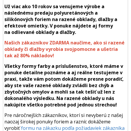
Už viac ako 10 rokov sa venujeme výrobe a
následnému predaju polyuretánových a
silikónových foriem na razené obklady, dlažby a
efektové omietky. V ponuke nájdete aj formy
na odlievané obklady a dlažby.
Našich zákazníkov ZDARMA naučíme, ako si razené
obklady či dlažby vyrobia svojpomocne a ušetria
tak až 80% nákladov!
Všetky formy farby a príslušenstvo, ktoré máme v
ponuke detailne poznáme a aj reálne testujeme v
praxi, takže vám potom dokážeme presne poradiť,
aby ste vaše razené obklady zvládli bez chýb a
zbytočných omylov a mohli sa tak tešiť už len z
dokonalého výsledku. Na razené obklady u nás
nakúpite všetko potrebné pod jednou strechou!
Pre náročnejších zákazníkov, ktorí si nevyberú z našej
naozaj širokej ponuky foriem a razníc dokážeme
vyrobiť
formu na zákazku podľa požiadaviek zákazníka