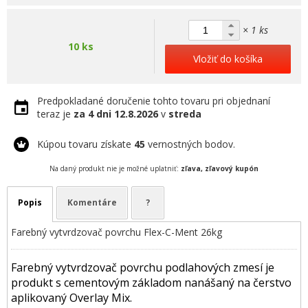
× 1 ks
10 ks
Vložiť do košíka
Predpokladané doručenie tohto tovaru pri objednaní
teraz je
za 4 dni
12.8.2026
v
streda
Kúpou tovaru získate
45
vernostných bodov.
Na daný produkt nie je možné uplatniť:
zľava, zľavový kupón
Popis
Komentáre
?
Farebný vytvrdzovač povrchu Flex-C-Ment 26kg
F
arebný vytvrdzovač povrchu podlahových zmesí je
produkt s cementovým základom nanášaný na čerstvo
aplikovaný Overlay Mix.