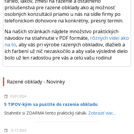
farieb, lakov, zmesí na razenie a ostatného
príslušenstva pre razené obklady ako aj možnosť
osobných konzultácií priamo u nás na sídle firmy po
telefonickom dohovore na konkrétny, presný termín.
Na našich stránkach nájdete množstvo praktických
návodov na stiahnutie v PDF formáte,
rôznych videí ako
na to
, aby vás pri výrobe razených obkladov, dlažieb a
ich farbení už nič nezaskočilo a aby vaše výsledné dielo
bolo už len radosťou pre vás a celú vašu rodinu!
Razené obklady - Novinky
05.01.2024
5 TIPOV-kým sa pustíte do razenia obkladu
Stiahnite si ZDARMA tento praktický ťahák.
Zobraziť viac...
12.11.2023