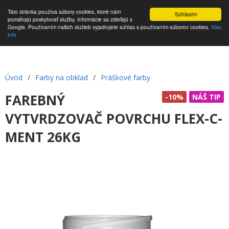
Táto stránka používa súbory cookies, ktoré nám
Súhlasím
pomáhajú poskytovať služby. Informácie sa zdieľajú s
Google. Používaním našich služieb vyjadrujete súhlas s používaním súborov cookies.
Viac
info
Úvod
/
Farby na obklad
/
Práškové farby
FAREBNÝ
-10%
NÁŠ TIP
VYTVRDZOVAČ POVRCHU FLEX-C-
MENT 26KG