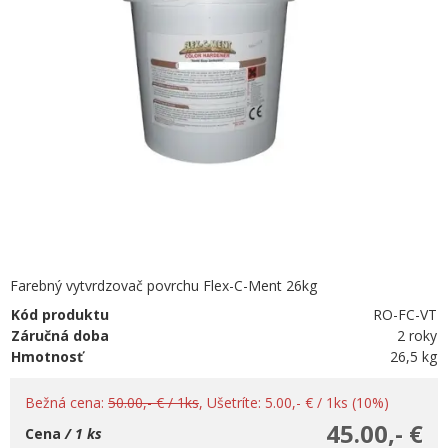
Farebný vytvrdzovač povrchu Flex-C-Ment 26kg
Kód produktu
RO-FC-VT
Záručná doba
2 roky
Hmotnosť
26,5 kg
Bežná cena:
50.00,- € / 1ks
, Ušetríte: 5.00,- € / 1ks (10%)
45.00,- €
Cena
/ 1 ks