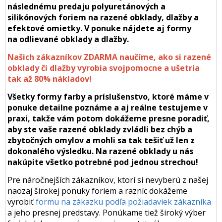
následnému predaju polyuretánových a
silikónových foriem na razené obklady, dlažby a
efektové omietky. V ponuke nájdete aj formy
na odlievané obklady a dlažby.
Našich zákazníkov ZDARMA naučíme, ako si razené
obklady či dlažby vyrobia svojpomocne a ušetria
tak až 80% nákladov!
Všetky formy farby a príslušenstvo, ktoré máme v
ponuke detailne poznáme a aj reálne testujeme v
praxi, takže vám potom dokážeme presne poradiť,
aby ste vaše razené obklady zvládli bez chýb a
zbytočných omylov a mohli sa tak tešiť už len z
dokonalého výsledku. Na razené obklady u nás
nakúpite všetko potrebné pod jednou strechou!
Pre náročnejších zákazníkov, ktorí si nevyberú z našej
naozaj širokej ponuky foriem a razníc dokážeme
vyrobiť
formu na zákazku podľa požiadaviek zákazníka
a jeho presnej predstavy. Ponúkame tiež široký výber