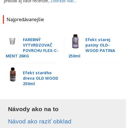
pribudli aj vaše recenzie,
Zobraziť viac...
Najpredávanejšie
FAREBNÝ
Efekt starej
VYTVRDZOVAČ
patiny OLD-
POVRCHU FLEX-C-
WOOD PATINA
MENT 26KG
250ml
Efekt starého
dreva OLD WOOD
250ml
Návody ako na to
Návod ako raziť obklad