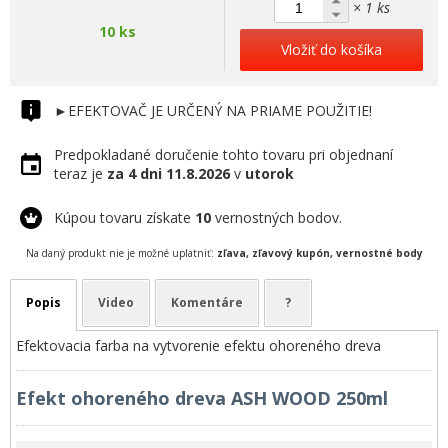
× 1 ks
10 ks
Vložiť do košíka
►EFEKTOVAČ JE URČENÝ NA PRIAME POUŽITIE!
Predpokladané doručenie tohto tovaru pri objednaní
teraz je
za 4 dni
11.8.2026
v
utorok
Kúpou tovaru získate
10
vernostných bodov.
Na daný produkt nie je možné uplatniť:
zľava, zľavový kupón, vernostné body
Popis
Video
Komentáre
?
Efektovacia farba na vytvorenie efektu ohoreného dreva
Efekt ohoreného dreva ASH WOOD 250ml