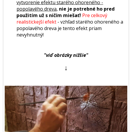
vytvorenie efektu starého ohoreného -
popolavého dreva
,
nie je potrebné ho pred
použitím už s ničím miešať!
Pre celkový
realistickejší efekt
- vzhľad starého ohoreného a
popolavého dreva je tento efekt priam
nevyhnutný!
"viď obrázky nižšie"
↓