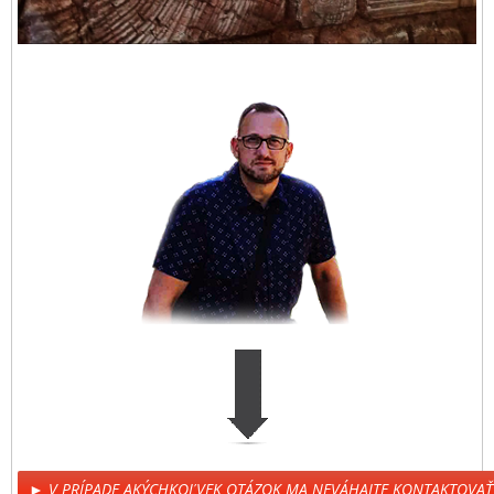
► V PRÍPADE AKÝCHKOĽVEK OTÁZOK MA NEVÁHAJTE KONTAKTOVAŤ