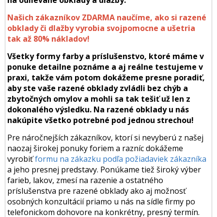
Našich zákazníkov ZDARMA naučíme, ako si razené
obklady či dlažby vyrobia svojpomocne a ušetria
tak až 80% nákladov!
Všetky formy farby a príslušenstvo, ktoré máme v
ponuke detailne poznáme a aj reálne testujeme v
praxi, takže vám potom dokážeme presne poradiť,
aby ste vaše razené obklady zvládli bez chýb a
zbytočných omylov a mohli sa tak tešiť už len z
dokonalého výsledku. Na razené obklady u nás
nakúpite všetko potrebné pod jednou strechou!
Pre náročnejších zákazníkov, ktorí si nevyberú z našej
naozaj širokej ponuky foriem a razníc dokážeme
vyrobiť
formu na zákazku podľa požiadaviek zákazníka
a jeho presnej predstavy. Ponúkame tiež široký výber
farieb, lakov, zmesí na razenie a ostatného
príslušenstva pre razené obklady ako aj možnosť
osobných konzultácií priamo u nás na sídle firmy po
telefonickom dohovore na konkrétny, presný termín.