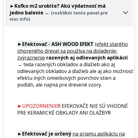
►Koľko m2 urobíte? Akú výdatnosť má
jedno balenie
←
(rozklikni tento panel pre
viac info)
►
Efektovač
-
ASH WOOD EFEKT
(efekt starého
ohoreného dreva) sa používa na doladenie-
zvýraznenie
razených aj odlievaných aplikácií
→
teda razených obkladov a dlažieb ako aj
odlievaných obkladov a dlažieb ale aj ako možnosť
efektu iných omietkových povrchov stien a
podláh, ale najmä pre drevené vzory.
►UPOZORNENIE!!!
EFEKOVAČE NIE SÚ VHODNÉ
PRE KERAMICKÉ OBKLADY ANI DLAŽBY!!!
►Efektovač je určený
na priamu aplikáciu na