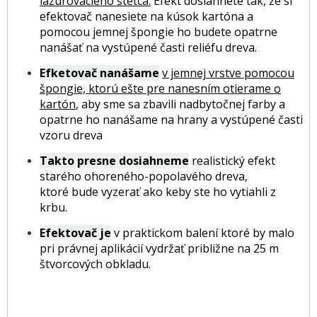
lazúrovacieho štetca.
Efekt dosiahnete tak, že si
efektovač nanesiete na kúsok kartóna a
pomocou jemnej špongie ho budete opatrne
nanášať na vystúpené časti reliéfu dreva.
Efketovač nanášame
v jemnej vrstve pomocou
špongie, ktorú ešte pre nanesním otierame o
kartón
, aby sme sa zbavili nadbytočnej farby a
opatrne ho nanášame na hrany a vystúpené časti
vzoru dreva
Takto presne dosiahneme
realistický efekt
starého ohoreného-popolavého dreva,
ktoré bude vyzerať ako keby ste ho vytiahli z
krbu.
Efektovač je
v praktickom balení ktoré by malo
pri právnej aplikácií vydržať približne na 25 m
štvorcových obkladu.