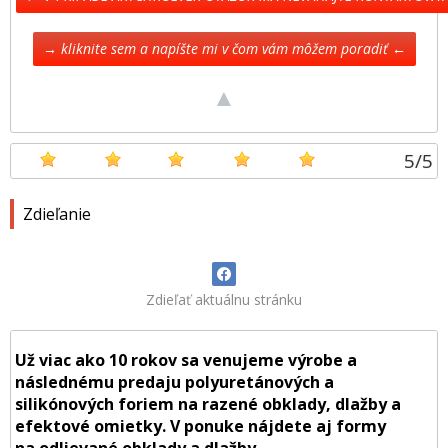
→ kliknite sem a napíšte mi v čom vám môžem poradiť ←
▲
5
/
5
Zdieľanie
Zdieľať aktuálnu stránku
Už viac ako 10 rokov sa venujeme výrobe a
následnému predaju polyuretánových a
silikónových foriem na razené obklady, dlažby a
efektové omietky. V ponuke nájdete aj formy
na odlievané obklady a dlažby.