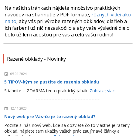
Na našich stránkach nájdete množstvo praktických
návodov na stiahnutie v PDF formáte,
rôznych videí ako
na to
, aby vás pri výrobe razených obkladov, dlažieb a
ich farbení už nič nezaskočilo a aby vaše výsledné dielo
bolo už len radosťou pre vás a celú vašu rodinu!
Razené obklady - Novinky
05.01.2024
5 TIPOV-kým sa pustíte do razenia obkladu
Stiahnite si ZDARMA tento praktický ťahák.
Zobraziť viac...
12.11.2023
Nový web pre Vás-čo je to razený obklad?
Pozrite si náš nový web, kde sa dozviete čo to vlastne je razený
obklad, nájdete tam ukážky vašich prác zaujímavé články a