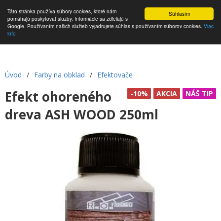
Táto stránka používa súbory cookies, ktoré nám
Súhlasím
pomáhajú poskytovať služby. Informácie sa zdieľajú s
Google. Používaním našich služieb vyjadrujete súhlas s používaním súborov cookies.
Viac
info
Úvod
/
Farby na obklad
/
Efektovače
Efekt ohoreného
-10%
AKCIA
NÁŠ TIP
dreva ASH WOOD 250ml