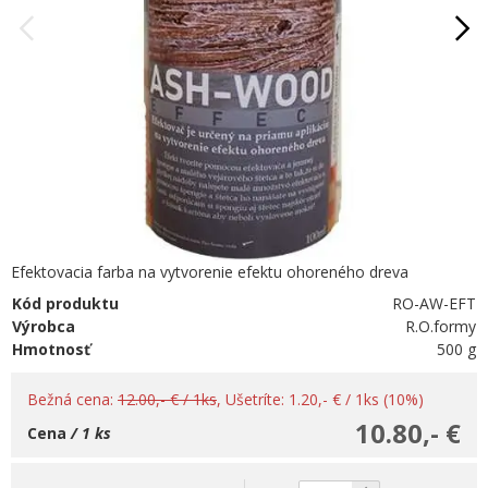
Efektovacia farba na vytvorenie efektu ohoreného dreva
Kód produktu
RO-AW-EFT
Výrobca
R.O.formy
Hmotnosť
500 g
Bežná cena:
12.00,- € / 1ks
, Ušetríte: 1.20,- € / 1ks (10%)
10.80,- €
Cena
/ 1 ks