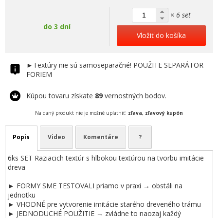
× 6 set
do 3 dní
Vložiť do košíka
►Textúry nie sú samoseparačné! POUŽITE SEPARÁTOR
FORIEM
Kúpou tovaru získate
89
vernostných bodov.
Na daný produkt nie je možné uplatniť:
zľava, zľavový kupón
Popis
Video
Komentáre
?
6ks SET Raziacich textúr s hlbokou textúrou na tvorbu imitácie
dreva
► FORMY SME TESTOVALI priamo v praxi → obstáli na
jednotku
► VHODNÉ pre vytvorenie imitácie starého dreveného trámu
► JEDNODUCHÉ POUŽITIE → zvládne to naozaj každý