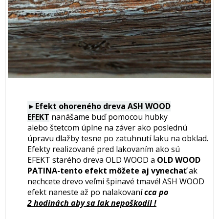
►Efekt ohoreného dreva ASH WOOD
EFEKT
nanášame buď pomocou hubky
alebo štetcom úplne na záver ako poslednú
úpravu dlažby tesne po zatuhnutí laku na obklad.
Efekty realizované pred lakovaním ako sú
EFEKT starého dreva OLD WOOD a
OLD WOOD
PATINA-tento efekt môžete aj vynechať
ak
nechcete drevo veľmi špinavé tmavé! ASH WOOD
efekt naneste až po nalakovaní
cca po
2 hodinách aby sa lak nepoškodil !