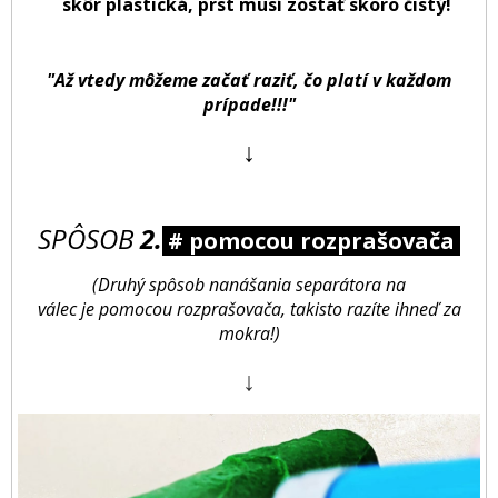
skôr plastická, prst musí zostať skoro čistý!
"Až vtedy môžeme začať raziť, čo platí v každom
prípade!!!"
↓
SPÔSOB
2.
# pomocou rozprašovača
(Druhý spôsob nanášania separátora na
válec je pomocou rozprašovača, takisto razíte ihneď za
mokra!)
↓