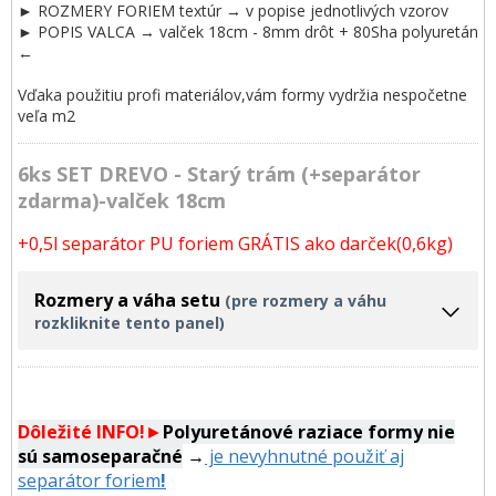
► ROZMERY FORIEM textúr → v popise jednotlivých vzorov
► POPIS VALCA → valček 18cm - 8mm drôt + 80Sha polyuretán
←
Vďaka použitiu profi materiálov,vám formy vydržia nespočetne
veľa m2
6ks SET DREVO - Starý trám (+separátor
zdarma)-valček 18cm
+0,5l separátor PU foriem GRÁTIS ako darček(0,6kg)
Rozmery a váha setu
(pre rozmery a váhu
rozkliknite tento panel)
Dôležité INFO!
►
Polyuretánové raziace formy
nie
sú samoseparačné
→
je nevyhnutné použiť aj
separátor foriem
!