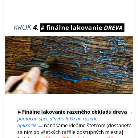
KROK
4.
# finálne lakovanie
DREVA
►Finálne lakovanie razeného obkladu dreva
→
pomocou špeciálneho laku na razené
aplikácie ←
nanášame ideálne štetcom (dostanete
sa ním do všetkých ťažšie dostupných miest aj