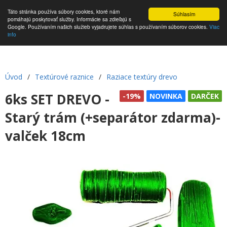
Táto stránka používa súbory cookies, ktoré nám
Súhlasím
pomáhajú poskytovať služby. Informácie sa zdieľajú s
Google. Používaním našich služieb vyjadrujete súhlas s používaním súborov cookies.
Viac
info
Úvod
/
Textúrové raznice
/
Raziace textúry drevo
6ks SET DREVO -
-19%
NOVINKA
DARČEK
Starý trám (+separátor zdarma)-
valček 18cm