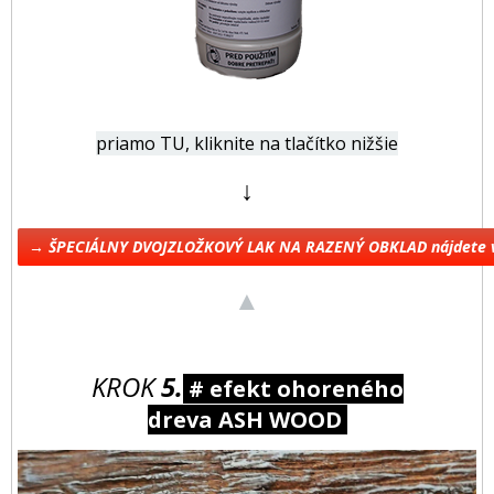
priamo TU, kliknite na tlačítko nižšie
↓
→ ŠPECIÁLNY DVOJZLOŽKOVÝ LAK NA RAZENÝ OBKLAD nájdete 
▲
KROK
5.
# efekt ohoreného
dreva ASH WOOD