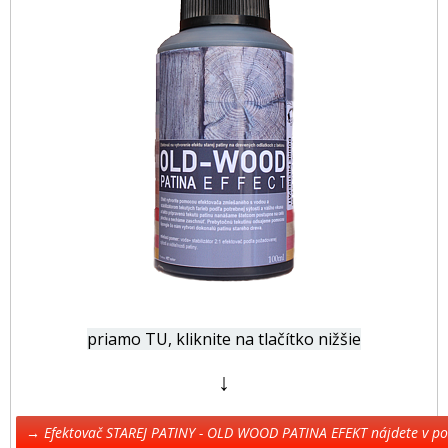
priamo TU, kliknite na tlačítko nižšie
↓
→ Efektovač STAREJ PATINY - OLD WOOD PATINA EFEKT nájdete v 