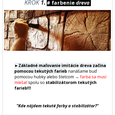
KROK
1
.
# farbenie
dreva
►Základné maľovanie imitácie dreva začína
pomocou tekutých farieb
nanášame buď
pomocou hubky alebo štetcom
→
farba sa musí
miešať
spolu so
stabilizátorom tekutých
farieb!!!
"Kde nájdem tekuté farby a stabilizátor?"