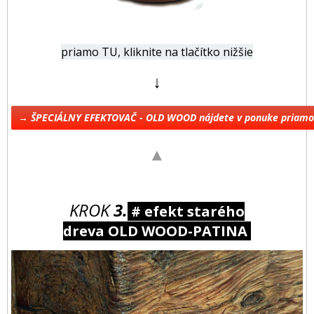
priamo TU, kliknite na tlačítko nižšie
↓
→ ŠPECIÁLNY EFEKTOVAČ - OLD WOOD nájdete v ponuke priam
▲
KROK
3.
# efekt starého
dreva OLD WOOD-PATINA