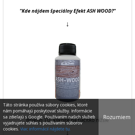
"Kde nájdem špeciálny Efekt ASH WOOD?"
↓
Táto stránka používa súbory cookies, ktoré
nám pomáhajú poskytovať služby. Informácie
Rozumiem
sa zdieľajú s Google. Používaním našich služieb
priamo TU, kliknite na tlačítko nižšie
vyjadrujete súhlas s používaním súborov
cookies.
Viac informácií nájdete tu.
↓