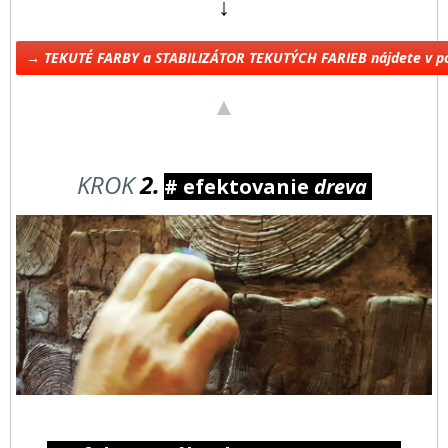
↓
→ TEKUTÉ FARBY a STABILIZÁTOR TEKUTÝCH FARIEB nájdete v 
▲
KROK
2.
# efektovanie
dreva