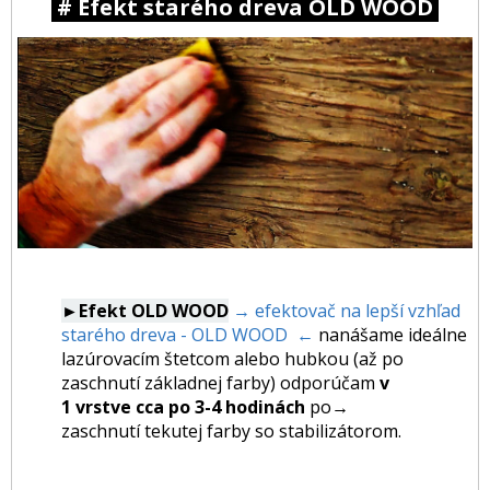
# Efekt starého dreva OLD WOOD
►Efekt OLD WOOD
→ efektovač na lepší vzhľad
starého dreva - OLD WOOD ←
nanášame ideálne
lazúrovacím štetcom alebo hubkou (až po
zaschnutí základnej farby) odporúčam
v
1 vrstve cca po 3-4 hodinách
po
→
zaschnutí tekutej farby so stabilizátorom.