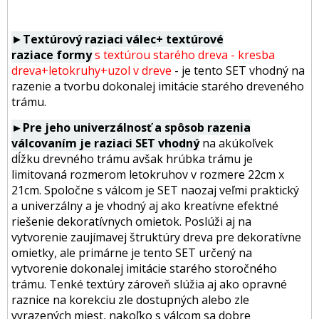
►
Textúrový raziaci válec+ textúrové
raziace formy
s textúrou starého dreva - kresba
dreva+letokruhy+uzol v dreve
- je tento SET vhodný na
razenie a tvorbu dokonalej imitácie starého dreveného
trámu.
►Pre jeho univerzálnosť a spôsob razenia
válcovaním je raziaci SET vhodný
na akúkoľvek
dĺžku drevného trámu avšak hrúbka trámu je
limitovaná rozmerom letokruhov v rozmere 22cm x
21cm. Spoločne s válcom je SET naozaj veľmi praktický
a univerzálny a je vhodný aj ako kreatívne efektné
riešenie dekoratívnych omietok. Poslúži aj na
vytvorenie zaujímavej štruktúry dreva pre dekoratívne
omietky, ale primárne je tento SET určený na
vytvorenie dokonalej imitácie starého storočného
trámu. Tenké textúry zároveň slúžia aj ako opravné
raznice na korekciu zle dostupných alebo zle
vyrazených miest, nakoľko s válcom sa dobre