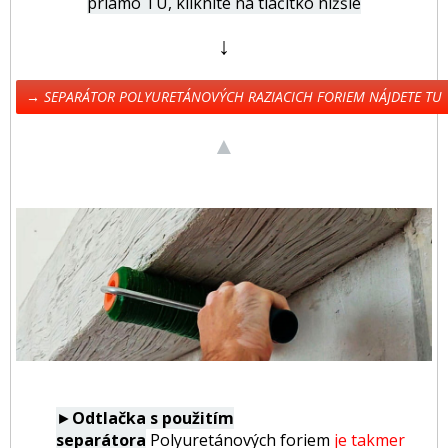
priamo TU, kliknite na tlačítko nižšie
↓
→ SEPARÁTOR POLYURETÁNOVÝCH RAZIACICH FORIEM NÁJDETE TU
▲
►
Odtlačka s použitím
separátora
Polyuretánových foriem
je takmer