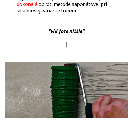
dokonalá
oproti metóde saponátovej pri
silikónovej variante foriem.
"viď foto nižšie"
↓