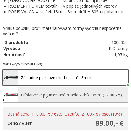
► JEDNODUCHÉ POUŽITIE → zvládne to naozaj každý
► ROZMERY FORIEM textúr → v popise jednotlivých vzorov
► POPIS VALCA → valček 18cm - 8mm drôt + 80Sha polyuretán
←
Vďaka použitiu profi materiálov,vám formy vydržia nespočetne
veľa m2
ID produktu
1000350
Výrobca
R.O.formy
Hmotnosť
1,95 kg
Valček-typ rukoväte (ks)
Základné plastové madlo - drôt 8mm
Príplatkové pgumované madlo - drôt 8mm (+2.00,- €)
Bežná cena:
110.00,- € / 6set
, Ušetríte: 21.00,- € / 6set (19%)
89.00,- €
Cena
/ 6 set