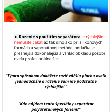
►
Razenie s použitím separátora
je rýchlejšie
nemusíte čakať
až tak dlho ako pri silikónových
formách a saponátovej metóde, odtlačka je
presnejšia dokonalejšia a vzhľad obkladu pôsobí
oveľa profesionálnejšie!
"Týmto spôsobom dokážete raziť väčšiu plochu oveľa
jednoduchšie a razenie vám ide podstatne
rýchlejšie!
"
"Kde nájdem tento špeciálny separátor
polyuretánových foriem?"