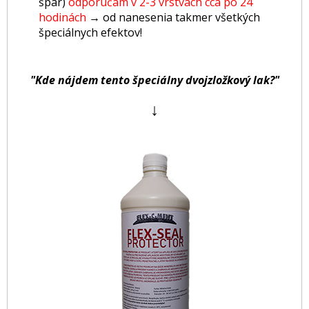
špár)
odporúčam v 2-3 vrstvách cca po 24
hodinách
→
od nanesenia takmer všetkých
špeciálnych efektov!
"Kde nájdem tento špeciálny dvojzložkový lak?"
↓