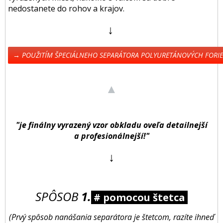
nedostanete do rohov a krajov.
↓
→ POUŽITÍM ŠPECIÁLNEHO SEPARÁTORA POLYURETÁNOVÝCH FORI
▲
"je finálny vyrazený vzor obkladu oveľa detailnejší
a profesionálnejší!"
↓
SPÔSOB
1.
# pomocou štetca
(Prvý spôsob nanášania separátora je štetcom, razíte ihneď