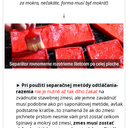
za mokra, nečakáte, forma musí byť mokrá!)
↓
►
Pri použití separačnej metódy odtláčania-
razenia
nie je nutné až tak dlho čakať
na
zvädnutie stavebnej zmesi, ale jemne zavädnúť
musí podobne ako pri saponátovej metóde, avšak
podstatne kratšie...to znamená že ak do zmesi
pichnete prstom nesmie vám prst zostať celkom
špinavý a mokrý od zmesi,
zmes musí zostať