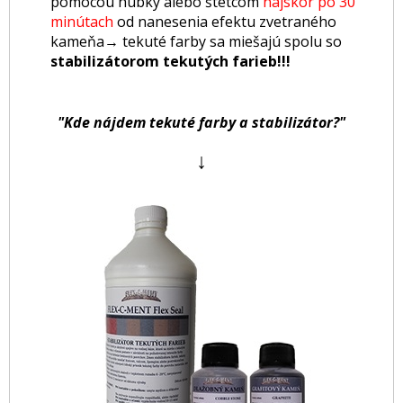
pomocou hubky alebo štetcom
najskôr po 30
minútach
od nanesenia efektu zvetraného
kameňa→ tekuté farby sa miešajú spolu so
stabilizátorom tekutých farieb!!!
"Kde nájdem tekuté farby a stabilizátor?"
↓