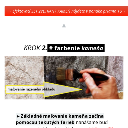
→ Efektovací SET ZVETRANÝ KAMEŇ nájdete v ponuke priamo TU ←
▲
KROK
2.
# farbenie
kameňa
►Základné maľovanie kameňa začína
pomocou tekutých farieb
nanášame buď