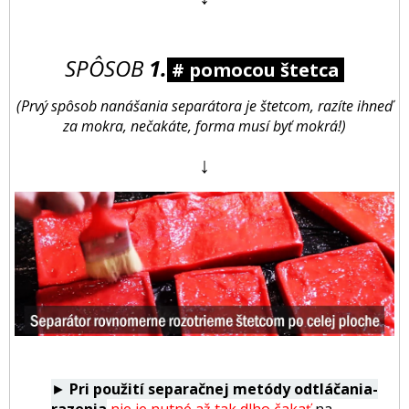
SPÔSOB
1.
# pomocou štetca
(Prvý spôsob nanášania separátora je štetcom, razíte ihneď
za mokra, nečakáte, forma musí byť mokrá!)
↓
►
Pri použití separačnej metódy odtláčania-
razenia
nie je nutné až tak dlho čakať
na