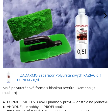
+ ZADARMO Separátor Polyuretanových RAZIACICH
FORIEM - 0,5l
Malá polyuretánová forma s hlbokou textúrou kameňa ( s
madlom)
► FORMU SME TESTOVALI priamo v praxi → obstála na jednotku
► VHODNÉ pre hobby aj PROFI použitie