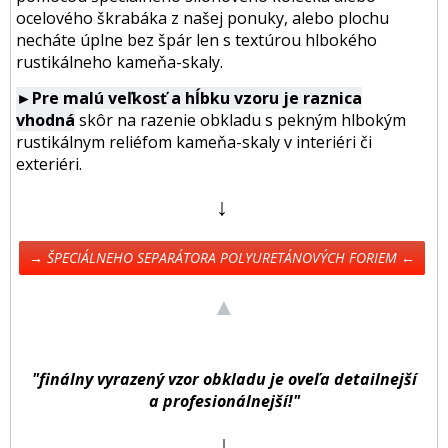
ocelového škrabáka z našej ponuky, alebo plochu
necháte úplne bez špár len s textúrou hlbokého
rustikálneho kameňa-skaly.
►Pre malú veľkosť a hĺbku vzoru je raznica
vhodná
skôr na razenie obkladu s pekným hlbokým
rustikálnym reliéfom kameňa-skaly v interiéri či
exteriéri.
↓
→ ŠPECIÁLNEHO SEPARÁTORA POLYURETÁNOVÝCH FORIEM ←
▲
"finálny vyrazený vzor obkladu je oveľa detailnejší
a profesionálnejší!"
↓