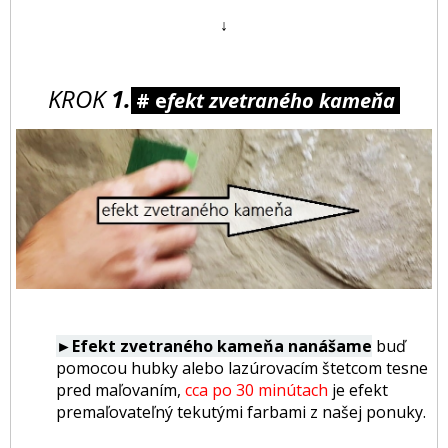
↓
KROK
1.
# e
fekt zvetraného kameňa
►Efekt zvetraného kameňa
nanášame
buď
pomocou hubky alebo lazúrovacím štetcom tesne
pred maľovaním,
cca po 30 minútach
je efekt
premaľovateľný tekutými farbami z našej ponuky.