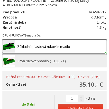
► JEDNODUCHÉ POUŽITIE → zvládne to naozaj každý
► ROZMER FORMY: 29cm x 15cm
Kód produktu
RO-SK-V12
Výrobca
R.O.formy
Záručná doba
2 roky
Hmotnosť
1,3 kg
DRUH RUKOVÄTE-madla (ks)
Základná plastová rukoväť-madlo
Profi rukoväť-madlo (+3.00,- €)
Bežná cena:
50.00,- € / 2set
, Ušetríte: 14.90,- € / 2set (29%)
35.10,- €
Cena
/ 2 set
× 2 set
do 3 dní
Vložiť do košíka