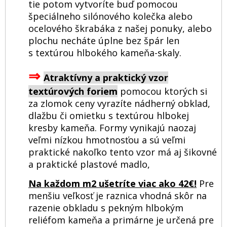
tie potom vytvoríte buď pomocou
špeciálneho silónového kolečka alebo
ocelového škrabáka z našej ponuky, alebo
plochu necháte úplne bez špár len
s textúrou hlbokého kameňa-skaly.
⇒
Atraktívny a praktický vzor
textúrových foriem
pomocou ktorých si
za zlomok ceny vyrazíte nádherný obklad,
dlažbu či omietku s textúrou hlbokej
kresby kameňa. Formy vynikajú naozaj
veľmi nízkou hmotnosťou a sú veľmi
praktické nakoľko tento vzor má aj šikovné
a praktické plastové madlo,
Na každom m2 ušetríte viac ako 42€!
Pre
menšiu veľkosť je raznica vhodná skôr na
razenie obkladu s pekným hlbokým
reliéfom kameňa a primárne je určená pre