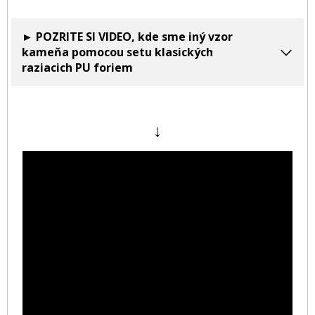
► POZRITE SI VIDEO, kde sme iný vzor
kameňa pomocou setu klasických
raziacich PU foriem
↓