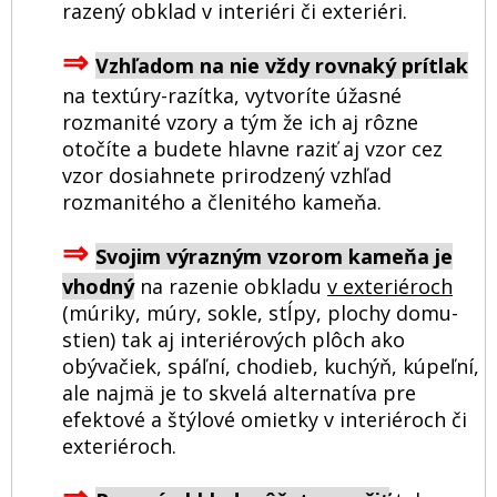
razený obklad v interiéri či exteriéri.
⇒
Vzhľadom na nie vždy rovnaký prítlak
na textúry-razítka, vytvoríte úžasné
rozmanité vzory a tým že ich aj rôzne
otočíte a budete hlavne raziť aj vzor cez
vzor dosiahnete prirodzený vzhľad
rozmanitého a členitého kameňa.
⇒
Svojim výrazným vzorom kameňa je
vhodný
na razenie obkladu
v exteriéroch
(múriky, múry, sokle, stĺpy, plochy domu-
stien) tak aj interiérových plôch ako
obývačiek, spáľní, chodieb, kuchýň, kúpeľní,
ale najmä je to skvelá alternatíva pre
efektové a štýlové omietky v interiéroch či
exteriéroch.
⇒