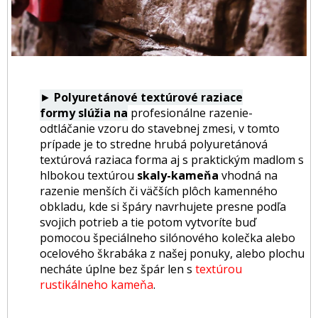
►
Polyuretánové textúrové
raziace
formy slúžia na
profesionálne razenie-
odtláčanie vzoru do stavebnej zmesi, v tomto
prípade je to s
tredne hrubá polyuretánová
textúrová raziaca forma aj s praktickým madlom s
hlbokou textúrou
skaly-kameňa
vhodná na
razenie menších či väčších plôch kamenného
obkladu, kde si špáry navrhujete presne podľa
svojich potrieb a tie potom vytvoríte buď
pomocou špeciálneho silónového kolečka alebo
ocelového škrabáka z našej ponuky, alebo plochu
necháte úplne bez špár len s
textúrou
rustikálneho kameňa
.