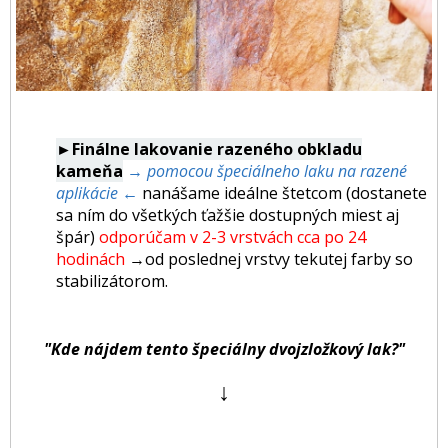
►Finálne lakovanie razeného obkladu
kameňa
→ pomocou špeciálneho laku na razené
aplikácie ←
nanášame ideálne štetcom (dostanete
sa ním do všetkých ťažšie dostupných miest aj
špár)
odporúčam v 2-3 vrstvách cca po 24
hodinách
→od poslednej vrstvy tekutej farby so
stabilizátorom.
"Kde nájdem tento špeciálny dvojzložkový lak?"
↓