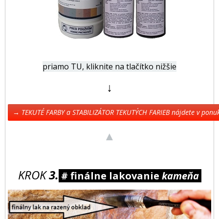
priamo TU, kliknite na tlačítko nižšie
↓
→ TEKUTÉ FARBY a STABILIZÁTOR TEKUTÝCH FARIEB nájdete v pon
▲
KROK
3.
# finálne lakovanie
kameňa