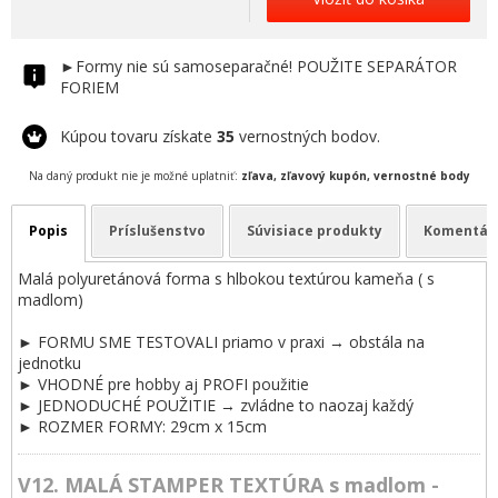
►Formy nie sú samoseparačné! POUŽITE SEPARÁTOR
FORIEM
Kúpou tovaru získate
35
vernostných bodov.
Na daný produkt nie je možné uplatniť:
zľava, zľavový kupón, vernostné body
Popis
Príslušenstvo
Súvisiace produkty
Komentár
Malá polyuretánová forma s hlbokou textúrou kameňa ( s
madlom)
► FORMU SME TESTOVALI priamo v praxi → obstála na
jednotku
► VHODNÉ pre hobby aj PROFI použitie
► JEDNODUCHÉ POUŽITIE → zvládne to naozaj každý
► ROZMER FORMY: 29cm x 15cm
V12. MALÁ STAMPER TEXTÚRA s madlom -