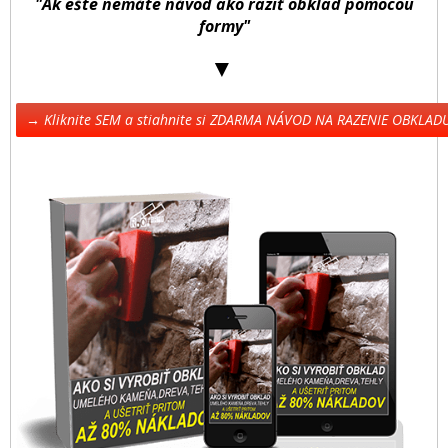
"Ak ešte nemáte návod ako raziť obklad pomocou
formy"
▼
→ Kliknite SEM a stiahnite si ZDARMA NÁVOD NA RAZENIE OBKLA