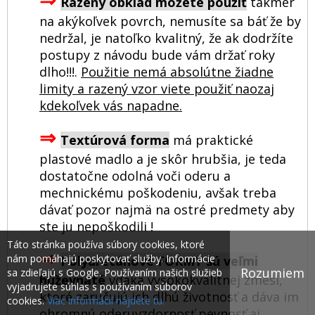
Razený obklad môžete použiť
takmer
na akýkoľvek povrch, nemusíte sa báť že by
nedržal, je natoľko kvalitný, že ak dodržíte
postupy z návodu bude vám držať roky
dlho!!!.
Použitie nemá absolútne žiadne
limity a razený vzor viete použiť naozaj
kdekoľvek vás napadne.
⇒
Textúrová forma
má praktické
plastové madlo a je skôr hrubšia, je teda
dostatočne odolná voči oderu a
mechnickému poškodeniu, avšak treba
dávať pozor najmä na ostré predmety aby
ste ju nepoškodili !
Táto stránka používa súbory cookies, ktoré
⇒
nám pomáhajú poskytovať služby. Informácie
Polyuretánové FORMY sú veľmi
Rozumiem
sa zdieľajú s Google. Používaním našich služieb
húževnaté
vďaka vysokokvalitnej zmesi,
vyjadrujete súhlas s používaním súborov
ktoré zaručujú ich dlhú životnosť a dáva im
cookies.
Viac informácií nájdete tu.
ohromnú oderuvzdornosť,pevnosť aj