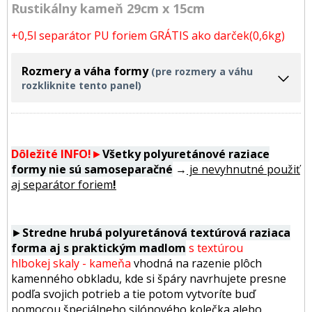
Rustikálny kameň 29cm x 15cm
+0,5l separátor PU foriem GRÁTIS ako darček(0,6kg)
Rozmery a váha formy
(pre rozmery a váhu
rozkliknite tento panel)
Dôležité INFO!
►
Všetky polyuretánové raziace
formy
nie sú samoseparačné
→
je nevyhnutné použiť
aj separátor foriem
!
►
Stredne hrubá polyuretánová textúrová raziaca
forma aj s praktickým madlom
s textúrou
hlbokej skaly - kameňa
vhodná na razenie plôch
kamenného obkladu, kde si špáry navrhujete presne
podľa svojich potrieb a tie potom vytvoríte buď
pomocou špeciálneho silónového kolečka alebo