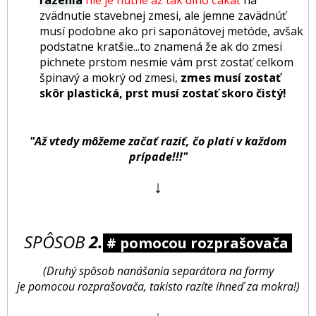
zvädnutie stavebnej zmesi, ale jemne zavädnúť
musí podobne ako pri saponátovej metóde, avšak
podstatne kratšie...to znamená že ak do zmesi
pichnete prstom nesmie vám prst zostať celkom
špinavý a mokrý od zmesi,
zmes musí zostať
skôr plastická, prst musí zostať skoro čistý!
"Až vtedy môžeme začať raziť, čo platí v každom
prípade!!!"
↓
SPÔSOB
2.
# pomocou rozprašovača
(Druhý spôsob nanášania separátora na formy
je pomocou rozprašovača, takisto razíte ihneď za mokra!)
↓