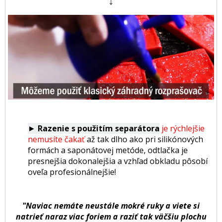
►
Razenie s použitím separátora
je rýchlejšie
nemusíte čakať
až tak dlho ako pri silikónových
formách a saponátovej metóde, odtlačka je
presnejšia dokonalejšia a vzhľad obkladu pôsobí
oveľa profesionálnejšie!
"Naviac nemáte neustále mokré ruky a viete si
natrieť naraz viac foriem a raziť tak väčšiu plochu