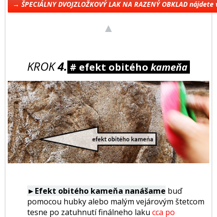
→ ŠPECIÁLNY DVOJZLOŽKOVÝ LAK NA RAZENÝ OBKLAD nájdete 
▲
KROK
4.
# efekt obitého
kameňa
►Efekt obitého kameňa
nanášame
buď
pomocou hubky alebo malým vejárovým štetcom
tesne po zatuhnutí finálneho laku
cca po