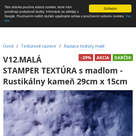
Táto stránka používa súbory cookies, ktoré nám
Súhlasím
pomáhajú poskytovať služby. Informácie sa zdieľajú s
Google. Používaním našich služieb vyjadrujete súhlas s používaním súborov cookies.
Viac
info
Úvod
/
Textúrové raznice
/
Raziace textúry malé
V12.MALÁ
-29%
AKCIA
DARČEK
STAMPER TEXTÚRA s madlom -
Rustikálny kameň 29cm x 15cm