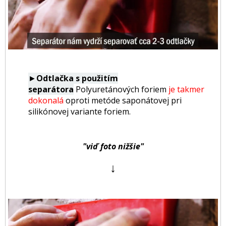
►
Odtlačka s použitím
separátora
Polyuretánových foriem
je takmer
dokonalá
oproti metóde saponátovej pri
silikónovej variante foriem.
"viď foto nižšie"
↓