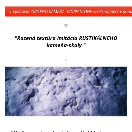
→ Efektovač OBITÉHO KAMEŇA -WORN STONE EFEKT nájdete v pon
▼
"Razená textúra imitácia RUSTIKÁLNEHO
kameňa-skaly "
↓