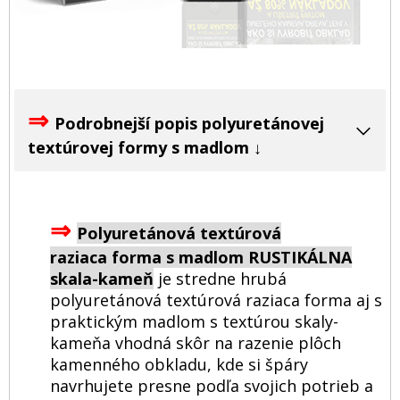
⇒
Podrobnejší popis polyuretánovej
textúrovej formy s madlom ↓
⇒
Polyuretánová textúrová
raziaca forma s madlom RUSTIKÁLNA
skala-kameň
je s
tredne hrubá
polyuretánová textúrová raziaca forma aj s
praktickým madlom s textúrou skaly-
kameňa vhodná skôr na razenie plôch
kamenného obkladu, kde si špáry
navrhujete presne podľa svojich potrieb a