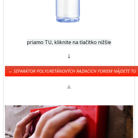
priamo TU, kliknite na tlačítko nižšie
↓
→ SEPARÁTOR POLYURETÁNOVÝCH RAZIACICH FORIEM NÁJDETE TU
▲