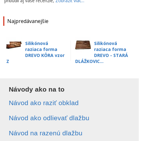
pribudli aj vaše recenzie,
Zobraziť viac...
Najpredávanejšie
Silikónová
Silikónová
raziaca forma
raziaca forma
DREVO KÔRA vzor
DREVO - STARÁ
Z
DLÁŽKOVIC...
Návody ako na to
Návod ako raziť obklad
Návod ako odlievať dlažbu
Návod na razenú dlažbu