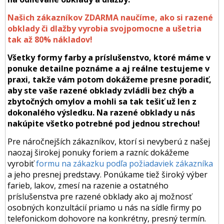
Našich zákazníkov ZDARMA naučíme, ako si razené
obklady či dlažby vyrobia svojpomocne a ušetria
tak až 80% nákladov!
Všetky formy farby a príslušenstvo, ktoré máme v
ponuke detailne poznáme a aj reálne testujeme v
praxi, takže vám potom dokážeme presne poradiť,
aby ste vaše razené obklady zvládli bez chýb a
zbytočných omylov a mohli sa tak tešiť už len z
dokonalého výsledku. Na razené obklady u nás
nakúpite všetko potrebné pod jednou strechou!
Pre náročnejších zákazníkov, ktorí si nevyberú z našej
naozaj širokej ponuky foriem a razníc dokážeme
vyrobiť
formu na zákazku podľa požiadaviek zákazníka
a jeho presnej predstavy. Ponúkame tiež široký výber
farieb, lakov, zmesí na razenie a ostatného
príslušenstva pre razené obklady ako aj možnosť
osobných konzultácií priamo u nás na sídle firmy po
telefonickom dohovore na konkrétny, presný termín.