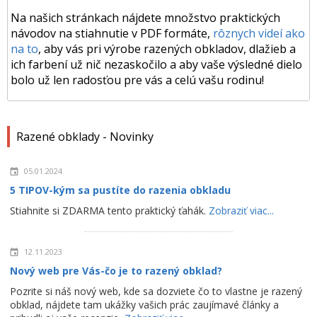
Na našich stránkach nájdete množstvo praktických
návodov na stiahnutie v PDF formáte,
rôznych videí ako
na to
, aby vás pri výrobe razených obkladov, dlažieb a
ich farbení už nič nezaskočilo a aby vaše výsledné dielo
bolo už len radosťou pre vás a celú vašu rodinu!
Razené obklady - Novinky
05.01.2024
5 TIPOV-kým sa pustíte do razenia obkladu
Stiahnite si ZDARMA tento praktický ťahák.
Zobraziť viac...
12.11.2023
Nový web pre Vás-čo je to razený obklad?
Pozrite si náš nový web, kde sa dozviete čo to vlastne je razený
obklad, nájdete tam ukážky vašich prác zaujímavé články a