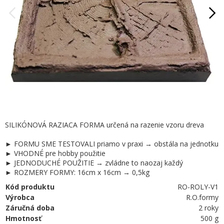
SILIKÓNOVÁ RAZIACA FORMA určená na razenie vzoru dreva
► FORMU SME TESTOVALI priamo v praxi → obstála na jednotku
► VHODNÉ pre hobby použitie
► JEDNODUCHÉ POUŽITIE → zvládne to naozaj každý
► ROZMERY FORMY: 16cm x 16cm → 0,5kg
Kód produktu
RO-ROLY-V1
Výrobca
R.O.formy
Záručná doba
2 roky
Hmotnosť
500 g