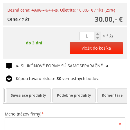
Bežná cena:
40.00,- € / 1ks
, Ušetríte: 10.00,- € / 1ks (25%)
30.00,- €
Cena
/ 1 ks
× 1 ks
do 3 dní
Vložiť do košíka
► SILIKÓNOVÉ FORMY SÚ SAMOSEPARAČNÉ! ◄
Kúpou tovaru získate
30
vernostných bodov.
Súvisiace produkty
Podobné produkty
Komentáre
Meno (názov firmy)
*