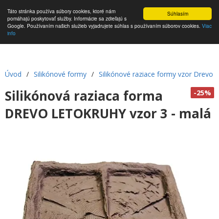
Táto stránka používa súbory cookies, ktoré nám
Súhlasím
pomáhajú poskytovať služby. Informácie sa zdieľajú s
Google. Používaním našich služieb vyjadrujete súhlas s používaním súborov cookies.
Viac
info
Úvod
/
Silikónové formy
/
Silikónové raziace formy vzor Drevo
Silikónová raziaca forma
-25%
DREVO LETOKRUHY vzor 3 - malá