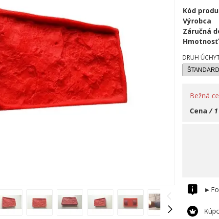
Kód produ
Výrobca
Záručná d
Hmotnosť
DRUH ÚCHYTI
Bežná c
Cena
/ 1
►Fo
Kúpo