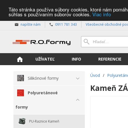
Táto stránka používa súbory cookies, ktoré nám pomáhaj
súhlas s používaním súborov cookies.
Viac info
napíšte nám
0911 781 343
Všeobecné obchodné po
UŽÍVATEĽ
INFO
REFERENCIE
Úvod
/
Polyuretán
Silikónové formy
Kameň ZÁ
Polyuretánové
formy
PU-Raznice Kameň