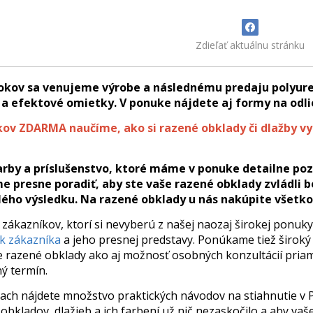
Zdieľať aktuálnu stránku
rokov sa venujeme výrobe a následnému predaju polyure
 a efektové omietky. V ponuke nájdete aj formy na odli
ov ZDARMA naučíme, ako si razené obklady či dlažby vy
rby a príslušenstvo, ktoré máme v ponuke detailne poz
presne poradiť, aby ste vaše razené obklady zvládli be
lého výsledku. Na razené obklady u nás nakúpite všetk
 zákazníkov, ktorí si nevyberú z našej naozaj širokej ponuk
k zákazníka
a jeho presnej predstavy. Ponúkame tiež široký 
e razené obklady ako aj možnosť osobných konzultácií priam
ý termín.
ach nájdete množstvo praktických návodov na stiahnutie v
bkladov, dlažieb a ich farbení už nič nezaskočilo a aby vaše