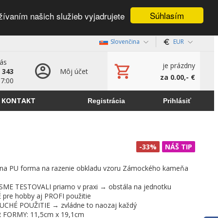
Súhlasím
žívaním našich služieb vyjadrujete
Slovenčina
EUR
nás
je prázdny
 343
Môj účet
za 0.00,- €
17:00
KONTAKT
Registrácia
Prihlásiť
-33%
NÁŠ TIP
lna PU forma na razenie obkladu vzoru Zámockého kameňa
E TESTOVALI priamo v praxi → obstála na jednotku
re hobby aj PROFI použitie
CHÉ POUŽITIE → zvládne to naozaj každý
FORMY: 11,5cm x 19,1cm