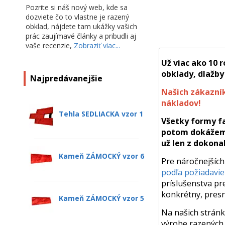
Pozrite si náš nový web, kde sa
dozviete čo to vlastne je razený
obklad, nájdete tam ukážky vašich
prác zaujímavé články a pribudli aj
vaše recenzie,
Zobraziť viac...
Už viac ako 10 
obklady, dlažby
Najpredávanejšie
Našich zákazník
nákladov!
Tehla SEDLIACKA vzor 1
Všetky formy fa
potom dokážeme 
už len z dokona
Kameň ZÁMOCKÝ vzor 6
Pre náročnejších
podľa požiadavie
príslušenstva pr
konkrétny, presn
Kameň ZÁMOCKÝ vzor 5
Na našich stránk
výrobe razených o