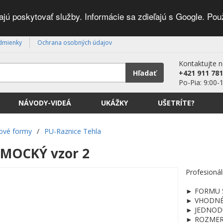
ú poskytovať služby. Informácie sa zdieľajú s Google. Pou
dmienky
Ochrana osobných údajov
Kontaktujte 
Hľadať
+421 911 781
Po-Pia: 9:00-
NÁVODY-VIDEÁ
UKÁŽKY
UŠETRÍTE?
ové formy
/
PU-Raznice Tehla
MOCKÝ vzor 2
Profesioná
► FORMU SM
► VHODNÉ p
► JEDNODU
► ROZMER 