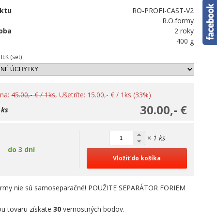
ktu
RO-PROFI-CAST-V2
R.O.formy
oba
2 roky
400 g
EK (set)
ena:
45.00,- € / 1ks
, Ušetríte: 15.00,- € / 1ks (33%)
30.00,- €
 ks
× 1 ks
do 3 dní
Vložiť do košíka
rmy nie sú samoseparačné! POUŽITE SEPARÁTOR FORIEM
u tovaru získate
30
vernostných bodov.