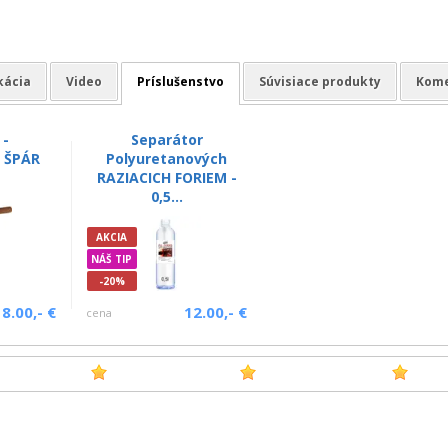
kácia
Video
Príslušenstvo
Súvisiace produkty
Kome
 -
Separátor
 ŠPÁR
Polyuretanových
RAZIACICH FORIEM -
0,5...
AKCIA
NÁŠ TIP
-20%
8.00,- €
12.00,- €
cena