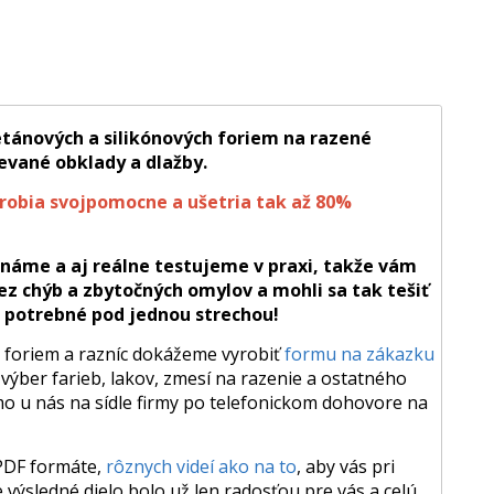
tánových a silikónových foriem na razené
evané obklady a dlažby.
robia svojpomocne a ušetria tak až 80%
náme a aj reálne testujeme v praxi, takže vám
z chýb a zbytočných omylov a mohli sa tak tešiť
o potrebné pod jednou strechou!
y foriem a razníc dokážeme vyrobiť
formu na zákazku
výber farieb, lakov, zmesí na razenie a ostatného
o u nás na sídle firmy po telefonickom dohovore na
 PDF formáte,
rôznych videí ako na to
, aby vás pri
 výsledné dielo bolo už len radosťou pre vás a celú