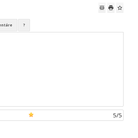
ntáre
?
5
/
5