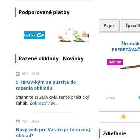
Podporované platby
Popis
Špecifi
Škrabák
PREREZÁVAČ
Razené obklady - Novinky
NÁŠ TIP
05.01.2024
5 TIPOV-kým sa pustíte do
razenia obkladu
Stiahnite si ZDARMA tento praktický
1
cena
ťahák.
Zobraziť viac...
12.11.2023
Nový web pre Vás-čo je to razený
Zdieľanie
obklad?