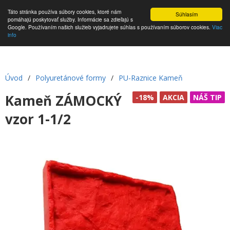
Táto stránka používa súbory cookies, ktoré nám
Súhlasím
pomáhajú poskytovať služby. Informácie sa zdieľajú s
Google. Používaním našich služieb vyjadrujete súhlas s používaním súborov cookies.
Viac
info
Úvod
/
Polyuretánové formy
/
PU-Raznice Kameň
Kameň ZÁMOCKÝ
-18%
AKCIA
NÁŠ TIP
vzor 1-1/2