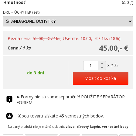
Hmotnosť
650 g
DRUH ÚCHYTIEK (set)
Bežná cena:
55.00,- € / 1ks
, Ušetríte: 10.00,- € / 1ks (18%)
45.00,- €
Cena
/ 1 ks
× 1 ks
do 3 dní
Vložiť do košíka
►Formy nie sú samoseparačné! POUŽITE SEPARÁTOR
FORIEM
Kúpou tovaru získate
45
vernostných bodov.
Na daný produkt nie je možné uplatniť:
zľava, zľavový kupón, vernostné body