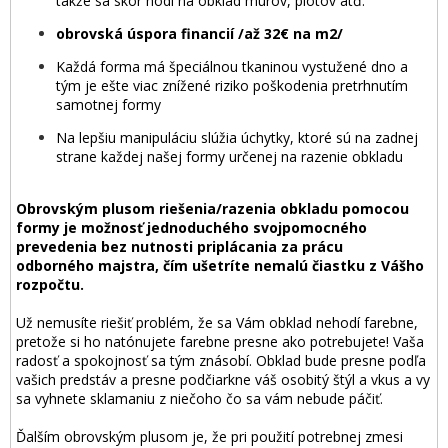
takže sa skôr hodí na obklad múrov, plotov atď.
obrovská úspora financií​​ /až 32€ na m2/
Každá forma má špeciálnou tkaninou vystužené dno a
tým je ešte viac znížené riziko poškodenia pretrhnutím
samotnej formy
Na lepšiu manipuláciu slúžia úchytky, ktoré sú na zadnej
strane každej našej formy určenej na razenie obkladu
Obrovským plusom riešenia/razenia obkladu pomocou
formy je možnosť jednoduchého svojpomocného
prevedenia bez nutnosti priplácania za prácu
odborného majstra, čím ušetríte nemalú čiastku z Vášho
rozpočtu.
Už nemusíte riešiť problém, že sa Vám obklad nehodí farebne,
pretože si ho natónujete farebne presne ako potrebujete! Vaša
radosť a spokojnosť sa tým znásobí. Obklad bude presne podľa
vašich predstáv a presne podčiarkne váš osobitý štýl a vkus a vy
sa vyhnete sklamaniu z niečoho čo sa vám nebude páčiť.
Ďalším obrovským plusom je, že pri použití potrebnej zmesi