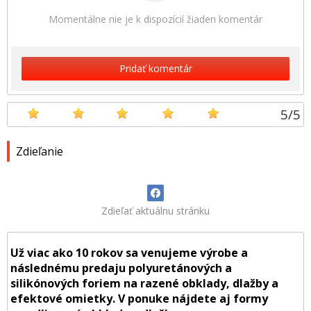
Momentálne nie je k dispozícií žiaden komentár
Pridať komentár
5
/
5
Zdieľanie
Zdieľať aktuálnu stránku
Už viac ako 10 rokov sa venujeme výrobe a
následnému predaju polyuretánových a
silikónových foriem na razené obklady, dlažby a
efektové omietky. V ponuke nájdete aj formy