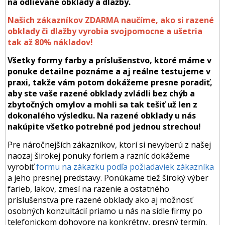
na odlievané obklady a dlažby.
Našich zákazníkov ZDARMA naučíme, ako si razené
obklady či dlažby vyrobia svojpomocne a ušetria
tak až 80% nákladov!
Všetky formy farby a príslušenstvo, ktoré máme v
ponuke detailne poznáme a aj reálne testujeme v
praxi, takže vám potom dokážeme presne poradiť,
aby ste vaše razené obklady zvládli bez chýb a
zbytočných omylov a mohli sa tak tešiť už len z
dokonalého výsledku. Na razené obklady u nás
nakúpite všetko potrebné pod jednou strechou!
Pre náročnejších zákazníkov, ktorí si nevyberú z našej
naozaj širokej ponuky foriem a razníc dokážeme
vyrobiť
formu na zákazku podľa požiadaviek zákazníka
a jeho presnej predstavy. Ponúkame tiež široký výber
farieb, lakov, zmesí na razenie a ostatného
príslušenstva pre razené obklady ako aj možnosť
osobných konzultácií priamo u nás na sídle firmy po
telefonickom dohovore na konkrétny, presný termín.