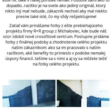
ešte nič také v našej ponuke nemali. Posúďte sami ako to
dopadlo...razítko je na svete ako jediný originál, ktorý
nikto iný mať nebude...zákazník nechcel aby mal niekto
presne také isté, čo my vždy rešpektujeme!
Zatiaľ vám prinášame fotky z ešte prebiehajúceho
projektu firmy R+R group z Michaloviec, kde bude náš
vzor zdobiť nové crossfitové centrum. Postupne pridáme
fotky z finálnej podoby a zhodnotenie celého projektu
našim zákazníkom: ako sa im pracovalo s našim
razítkom, aké benefity to prinieslo v podobe nemalej
úspory financií...tešíme sa s nimi a aj vy sa môžete tešiť
na fotky celého projektu
.