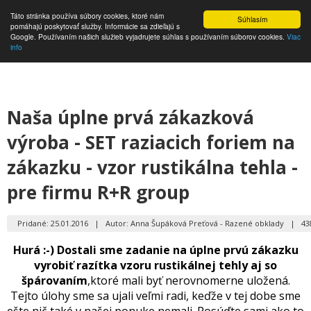
Táto stránka používa súbory cookies, ktoré nám
Súhlasím
pomáhajú poskytovať služby. Informácie sa zdieľajú s
Google. Používaním našich služieb vyjadrujete súhlas s používaním súborov cookies.
Viac
info
Naša úplne prvá zákazková
výroba - SET raziacich foriem na
zákazku - vzor rustikálna tehla -
pre firmu R+R group
Pridané: 25.01.2016
|
Autor: Anna Šupáková Preťová - Razené obklady
|
43
Hurá :-) Dostali sme zadanie na úplne prvú zákazku
vyrobiť razítka vzoru rustikálnej tehly aj so
špárovaním
,ktoré mali byť nerovnomerne uložená.
Tejto úlohy sme sa ujali veľmi radi, keďže v tej dobe sme