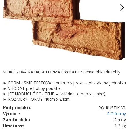
SILIKÓNOVÁ RAZIACA FORMA určená na razenie obkladu tehly
► FORMU SME TESTOVALI priamo v praxi → obstála na jednotku
► VHODNÉ pre hobby použitie
► JEDNODUCHÉ POUŽITIE → zvládne to naozaj každý
► ROZMERY FORMY: 40cm x 24cm
Kód produktu
RO-RUSTIK-V1
Výrobce
R.O.formy
Záruční doba
2 roky
Hmotnost
1,2 kg