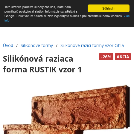
Táto stránka používa súbory cookies, ktoré nám
Súhlasím
pomáhajú poskytovať služby. Informácie sa zdieľajú s
Google. Používaním našich služieb vyjadrujete súhlas s používaním súborov cookies.
Viac
info
Úvod
/
Silikonové formy
/
Silikonové razící formy vzor Cihla
Silikónová raziaca
-26%
AKCIA
forma RUSTIK vzor 1