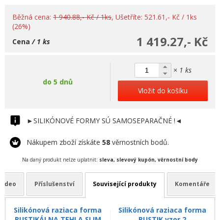
Běžná cena:
1 940.88,- Kč / 1ks
, Ušetříte: 521.61,- Kč / 1ks
(26%)
1 419.27,- Kč
Cena
/ 1 ks
× 1 ks
do 5 dnů
Vložit do košíku
►SILIKÓNOVÉ FORMY SÚ SAMOSEPARAČNÉ !◄
Nákupem zboží získáte
58
věrnostních bodů.
Na daný produkt nelze uplatnit:
sleva, slevový kupón, věrnostní body
Video
Příslušenství
Související produkty
Komentáře
Silikónová raziaca forma
Silikónová raziaca forma
RUSTIKÁLNA TEHLA SLIM
RUSTIK vzor 2