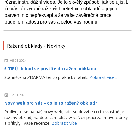
různá instruktážní videa. Je to skvělý způsob, jak se ujistit,
že vás při výrobě ražených reliéfních
obkladů
a jejich
barvení nic nepřekvapí a že vaše závěrečná práce
bude jen radostí pro vás a celou vaši rodinu!
Ražené obklady - Novinky
05.01.2024
5 TIPŮ dokud se pustíte do ražení obkladu
Stáhněte si ZDARMA tento praktický tahák.
Zobrazit více...
12.11.2023
Nový web pro Vás - co je to ražený obklad?
Podívejte se na náš nový web, kde se dozvíte co to vlastně je
ražený obklad, najdete tam ukázky vašich prací zajímavé články
a přibyly i vaše recenze,
Zobrazit více...