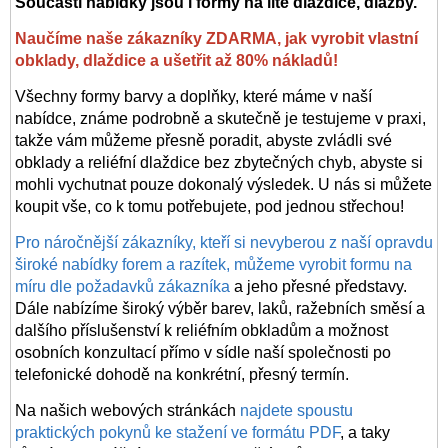
Součástí nabídky jsou i formy na lité dlaždice, dlažby.
Naučíme naše zákazníky ZDARMA, jak vyrobit vlastní
obklady, dlaždice a ušetřit až 80% nákladů!
Všechny formy barvy a doplňky, které máme v naší
nabídce, známe podrobně a skutečně je testujeme v praxi,
takže vám můžeme přesně poradit, abyste zvládli své
obklady a reliéfní dlaždice bez zbytečných chyb, abyste si
mohli vychutnat pouze dokonalý výsledek. U nás si můžete
koupit vše, co k tomu potřebujete, pod jednou střechou!
Pro náročnější zákazníky, kteří si nevyberou z naší opravdu
široké nabídky forem a razítek, můžeme vyrobit formu na
míru dle požadavků zákazníka
a jeho přesné představy.
Dále nabízíme široký výběr barev, laků, ražebních směsí a
dalšího příslušenství k reliéfním obkladům a možnost
osobních konzultací přímo v sídle naší společnosti po
telefonické dohodě na konkrétní, přesný termín.
Na našich webových stránkách
najdete spoustu
praktických pokynů ke stažení ve formátu PDF
, a taky