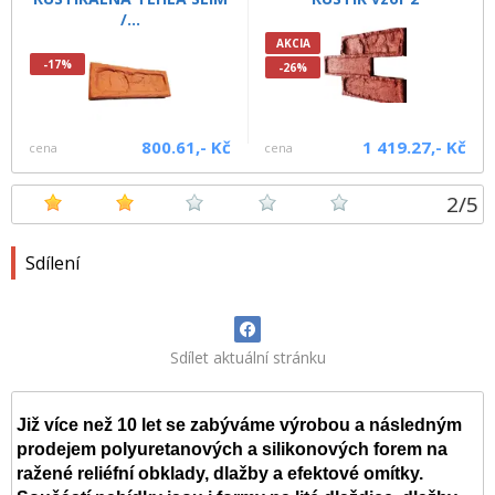
/...
AKCIA
-17%
-26%
800.61,- Kč
1 419.27,- Kč
cena
cena
2
/
5
Sdílení
Sdílet aktuální stránku
Již více než 10 let se zabýváme výrobou a následným
prodejem polyuretanových a silikonových forem na
ražené reliéfní obklady, dlažby a efektové omítky.