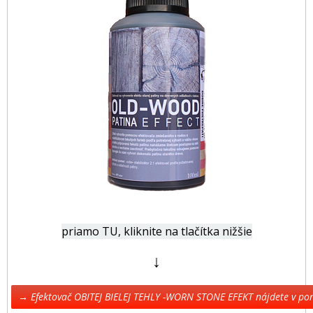
priamo TU, kliknite na tlačítka nižšie
↓
→ Efektovač OBITEJ BIELEJ TEHLY -WORN STONE EFEKT nájdete v p