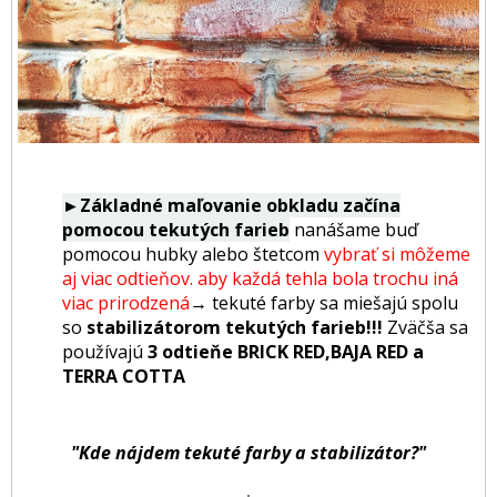
►Základné maľovanie obkladu začína
pomocou tekutých farieb
nanášame buď
pomocou hubky alebo štetcom
vybrať si môžeme
aj viac odtieňov. aby každá tehla bola trochu iná
viac prirodzená
→
tekuté farby sa miešajú spolu
so
stabilizátorom tekutých farieb!!!
Zväčša sa
používajú
3 odtieňe BRICK RED,BAJA RED a
TERRA COTTA
"Kde nájdem tekuté farby a stabilizátor?"