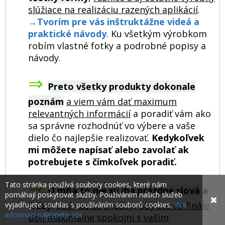
slúžiace na realizáciu razených aplikácií
.
→
Tvorím pre vás inštruktážne videá a
praktické návody
. Ku všetkým výrobkom
robím vlastné fotky a podrobné popisy a
návody.
⇒
Preto všetky produkty dokonale
poznám
a viem vám dať maximum
relevantných informácií
a poradiť vám ako
sa správne rozhodnúť vo výbere a vaše
dielo čo najlepšie realizovať.
Kedykoľvek
mi môžete napísať alebo zavolať ak
potrebujete s čímkoľvek poradiť.
⇒
Tato stránka používá soubory cookies, které nám
U mňa to nie sú iba prázdne slová a
pomáhají poskytovat služby. Používáním našich služeb
✖
frázy
,
celý čas sa snažím, aby ste vo finále
vyjadřujete souhlas s používáním souborů cookies.
Více
informací naleznete zde.
boli maximálne spokojní s vašim