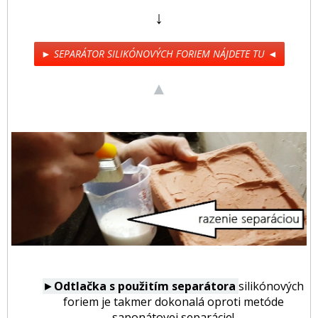
↓
► SEPARÁTOR SILIKÓNOVÝCH FORIEM NÁJDETE TU ◄
▲
►
Odtlačka s použitím separátora
silikónových
foriem je takmer dokonalá oproti metóde
saponátovej separácie!