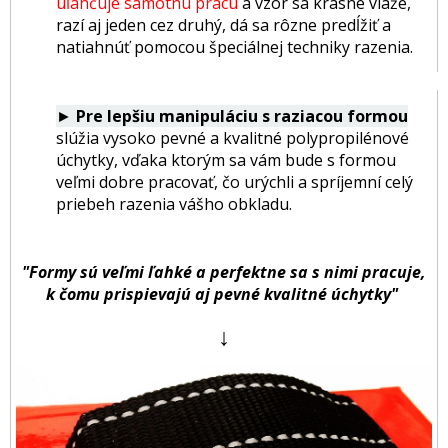
uľahčuje samotnú prácu
a vzor sa krásne viaže,
razí aj jeden cez druhý, dá sa rôzne predĺžiť a
natiahnúť pomocou špeciálnej techniky razenia.
►
Pre lepšiu manipuláciu s raziacou formou
slúžia vysoko pevné a kvalitné polypropilénové
úchytky, vďaka ktorým sa vám bude s formou
veľmi dobre pracovať, čo urýchli a spríjemní celý
priebeh razenia vášho obkladu.
"Formy sú veľmi ľahké a perfektne sa s nimi pracuje,
k čomu prispievajú aj pevné kvalitné úchytky"
↓