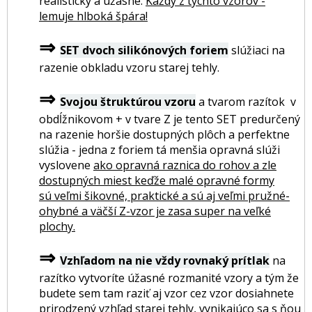
realisticky a úžasne.
Každý z týchto vzorov -
lemuje hlboká špára!
⇒
SET dvoch silikónových foriem
slúžiaci na
razenie obkladu vzoru starej tehly.
⇒
Svojou štruktúrou vzoru
a tvarom razítok v
obdĺžnikovom + v tvare Z je tento SET predurčený
na razenie horšie dostupných plôch a perfektne
slúžia - jedna z foriem tá menšia opravná slúži
vyslovene
ako opravná raznica do rohov a zle
dostupných miest keďže malé opravné formy
sú veľmi šikovné, praktické a sú aj veľmi pružné-
ohybné a väčší Z-vzor je zasa super na veľké
plochy.
⇒
Vzhľadom na nie vždy rovnaký prítlak
na
razítko vytvoríte úžasné rozmanité vzory a tým že
budete sem tam raziť aj vzor cez vzor dosiahnete
prirodzený vzhľad starej tehly, vynikajúco sa s ňou