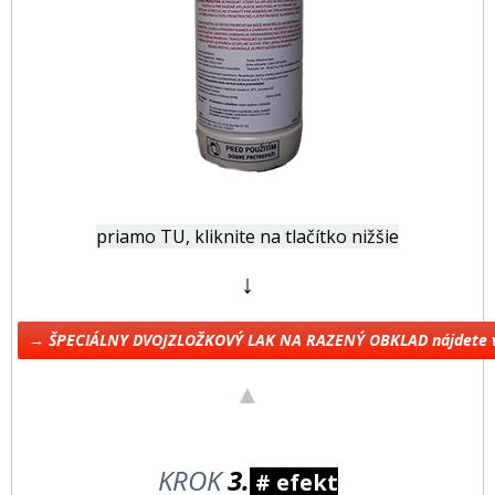
priamo TU, kliknite na tlačítko nižšie
↓
→ ŠPECIÁLNY DVOJZLOŽKOVÝ LAK NA RAZENÝ OBKLAD nájdete 
▲
KROK
3.
# efekt