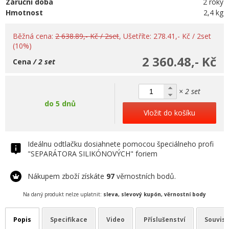
Záruční doba
2 roky
Hmotnost
2,4 kg
Běžná cena:
2 638.89,- Kč / 2set
, Ušetříte: 278.41,- Kč / 2set
(10%)
2 360.48,- Kč
Cena
/ 2 set
× 2 set
do 5 dnů
Vložit do košíku
Ideálnu odtlačku dosiahnete pomocou špeciálneho profi
"SEPARÁTORA SILIKÓNOVÝCH" foriem
Nákupem zboží získáte
97
věrnostních bodů.
Na daný produkt nelze uplatnit:
sleva, slevový kupón, věrnostní body
Popis
Specifikace
Video
Příslušenství
Souvise