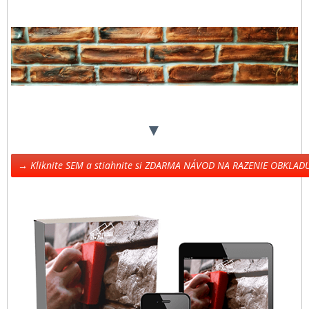
▼
→ Kliknite SEM a stiahnite si ZDARMA NÁVOD NA RAZENIE OBKLA