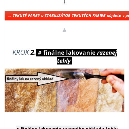
↓
→ TEKUTÉ FARBY a STABILIZÁTOR TEKUTÝCH FARIEB nájdete v 
▲
KROK
2.
# finálne lakovanie
razenej
tehly
►Finálne lakovanie razeného obkladu tehly
→