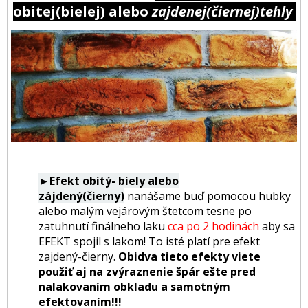
obitej(bielej) alebo
zajdenej(čiernej)tehly
►Efekt obitý- biely alebo
zájdený(čierny)
nanášame buď pomocou hubky
alebo malým vejárovým štetcom tesne po
zatuhnutí finálneho laku
cca po 2 hodinách
aby sa
EFEKT spojil s lakom! To isté platí pre efekt
zajdený-čierny.
Obidva tieto efekty viete
použiť aj na zvýraznenie špár ešte pred
nalakovaním obkladu a samotným
efektovaním!!!