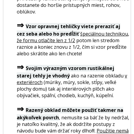
dostanete do horšie prístupných miest, rohov,
oblúkov.
⇒
Vzor opravnej tehličky viete preraziť aj
cez seba alebo ho predĺžiť
špeciálnou technikou
,
že formu otlačíte len z 1/2
potom len stredom
raznice a koniec znovu z 1/2, čím si vzor predĺžite
alebo skrátite ako len chcete!
⇒
Svojim výrazným vzorom rustikálnej
starej tehly je vhodný
ako na razenie obkladu
v
exteriéroch
(múriky, múry, sokle, stĺpy, veľké
plochy domu) tak aj interiérových plôch ako
obývačiek, spáľní, chodieb, kuchýň, kúpeľní.
⇒
Razený obklad môžete použiť takmer na
akýkoľvek povrch
, nemusíte sa báť že by nedržal,
je natoľko kvalitný, že ak dodržíte postupy z
návodu bude vám držať roky dlho!!!.
Použitie nemá