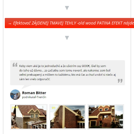
▼
→ Efektovač ZÁJDENEJ TMAVEJ TEHLY -old wood PATINA EFEKT nájd
▼