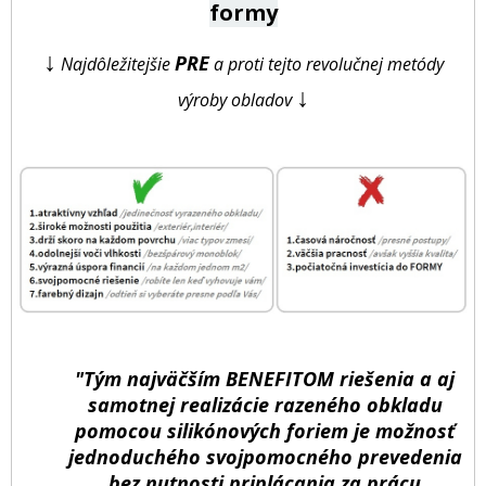
formy
↓
PRE
Najdôležitejšie
a proti tejto revolučnej metódy
↓
výroby obladov
"Tým najväčším BENEFITOM riešenia a aj
samotnej realizácie razeného obkladu
pomocou silikónových foriem je možnosť
jednoduchého svojpomocného prevedenia
bez nutnosti priplácania za prácu