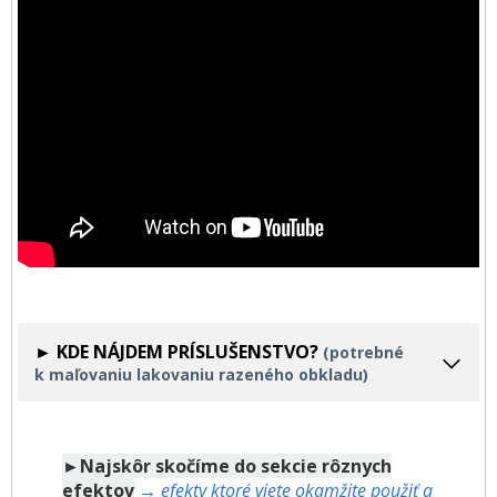
► KDE NÁJDEM PRÍSLUŠENSTVO?
(potrebné
k maľovaniu lakovaniu razeného obkladu)
►Najskôr skočíme do sekcie rôznych
efektov
→ efekty ktoré viete okamžite použiť a