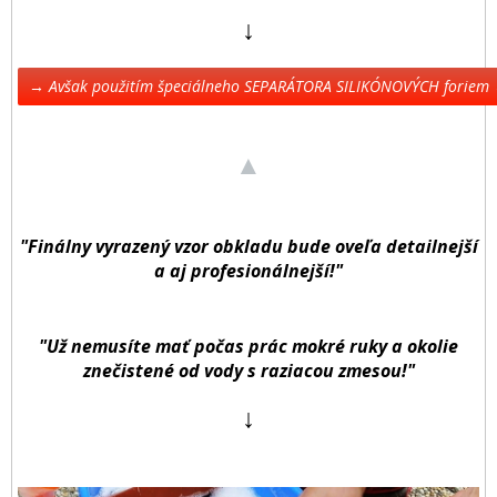
↓
→ Avšak použitím špeciálneho SEPARÁTORA SILIKÓNOVÝCH foriem ←
▲
"Finálny vyrazený vzor obkladu bude oveľa detailnejší
a aj profesionálnejší!"
"Už nemusíte mať počas prác mokré ruky a okolie
znečistené od vody s raziacou zmesou!"
↓