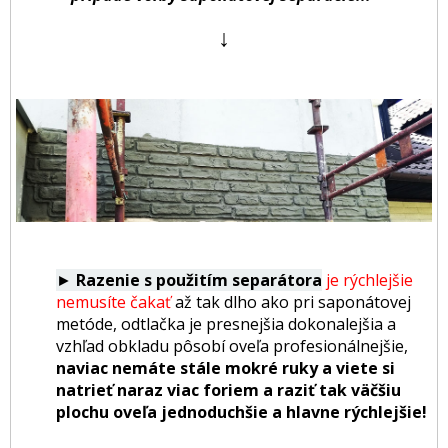
↓
►
Razenie s použitím separátora
je rýchlejšie
nemusíte čakať
až tak dlho ako pri saponátovej
metóde, odtlačka je presnejšia dokonalejšia a
vzhľad obkladu pôsobí oveľa profesionálnejšie,
naviac nemáte stále mokré ruky a viete si
natrieť naraz viac foriem a raziť tak väčšiu
plochu oveľa jednoduchšie a hlavne rýchlejšie!