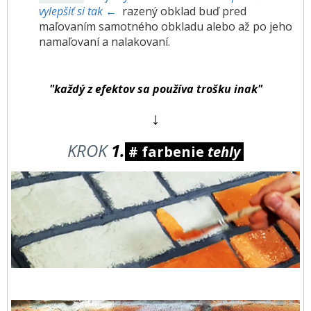
vylepšiť si tak ←
razený obklad buď pred
maľovaním samotného obkladu alebo až po jeho
namaľovaní a nalakovaní.
"každý z efektov sa používa trošku inak"
↓
KROK
1.
# farbenie
tehly