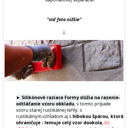
"viď foto nižšie"
↓
►
Silikónové raziace Formy slúžia na razenie-
odtláčanie vzoru obkladu
, v tomto prípade
vzoru starej rustikálnej tehly, s
rustikálnym vzhľadom aj s
hlbokou špárou, ktorá
ohraničuje - lemuje celý vzor dookola
,
čo