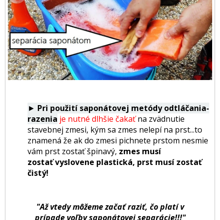
►
Pri použití saponátovej metódy odtláčania-
razenia
je nutné dlhšie čakať
na zvädnutie
stavebnej zmesi, kým sa zmes nelepí na prst...to
znamená že ak do zmesi pichnete prstom nesmie
vám prst zostať špinavý,
zmes musí
zostať vyslovene plastická, prst musí zostať
čistý!
"Až vtedy môžeme začať raziť, čo platí v
prípade voľby saponátovej separácie!!!"