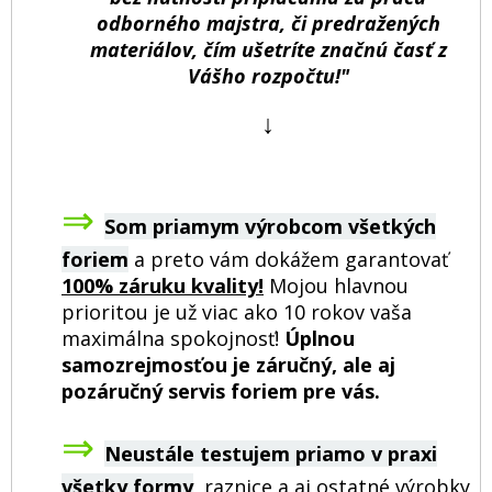
odborného majstra, či predražených
materiálov, čím ušetríte značnú časť z
Vášho rozpočtu!"
↓
⇒
Som priamym výrobcom všetkých
foriem
a preto vám dokážem garantovať
100% záruku kvality!
Mojou hlavnou
prioritou je už viac ako 10 rokov vaša
maximálna spokojnosť!
Úplnou
samozrejmosťou je záručný, ale aj
pozáručný servis foriem pre vás.
⇒
Neustále testujem priamo v praxi
všetky formy
,
raznice a aj ostatné výrobky