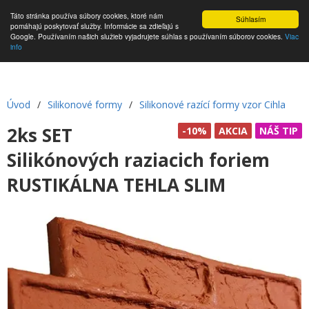
Táto stránka používa súbory cookies, ktoré nám
Súhlasím
pomáhajú poskytovať služby. Informácie sa zdieľajú s
Google. Používaním našich služieb vyjadrujete súhlas s používaním súborov cookies.
Viac
info
Úvod
/
Silikonové formy
/
Silikonové razící formy vzor Cihla
2ks SET
-10%
AKCIA
NÁŠ TIP
Silikónových raziacich foriem
RUSTIKÁLNA TEHLA SLIM