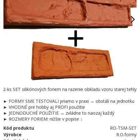
2-ks SET silikónových foriem na razenie obkladu vzoru starej tehly
► FORMY SME TESTOVALI priamo v praxi → obstáli na jednotku
► VHODNÉ pre hobby aj PROFI použitie
► JEDNODUCHÉ POUŽITIE → zvládne to naozaj každý
► ROZMERY FORIEM: nižšie v popise ↓
Kód produktu
RO-TSM-SET
Výrobce
R.O.formy