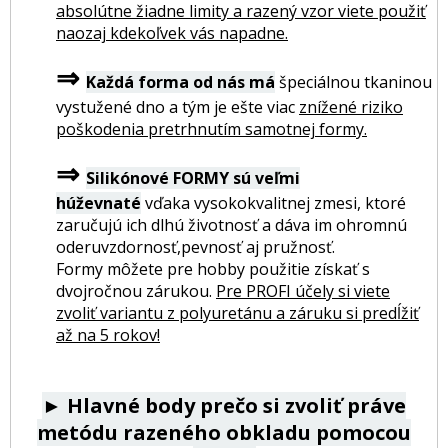
absolútne žiadne limity a razený vzor viete použiť
naozaj kdekoľvek vás napadne.
⇒
Každá forma od nás má
špeciálnou tkaninou
vystužené dno a tým je ešte viac
znížené riziko
poškodenia pretrhnutím samotnej formy.
⇒
Silikónové FORMY sú veľmi
húževnaté
vďaka vysokokvalitnej zmesi, ktoré
zaručujú ich dlhú životnosť a dáva im ohromnú
oderuvzdornosť,pevnosť aj pružnosť.
Formy môžete pre hobby použitie získať s
dvojročnou zárukou.
Pre PROFI účely si viete
zvoliť variantu z polyuretánu a záruku si predĺžiť
až na 5 rokov!
►
Hlavné body prečo si zvoliť práve
metódu razeného obkladu pomocou