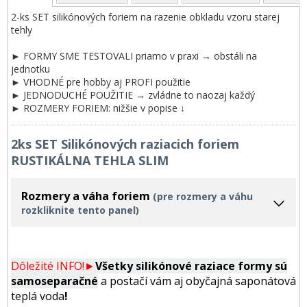
2-ks SET silikónových foriem na razenie obkladu vzoru starej
tehly
► FORMY SME TESTOVALI priamo v praxi → obstáli na
jednotku
► VHODNÉ pre hobby aj PROFI použitie
► JEDNODUCHÉ POUŽITIE → zvládne to naozaj každý
► ROZMERY FORIEM: nižšie v popise ↓
2ks SET Silikónových raziacich foriem
RUSTIKÁLNA TEHLA SLIM
Rozmery a váha foriem
(pre rozmery a váhu
rozkliknite tento panel)
Dôležité INFO!►
Všetky silikónové raziace formy
sú
samoseparačné
a postačí vám aj obyčajná saponátová
teplá voda
!