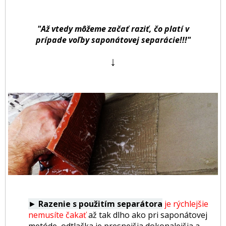
"Až vtedy môžeme začať raziť, čo platí v
prípade voľby saponátovej separácie!!!"
↓
►
Razenie s použitím separátora
je rýchlejšie
nemusíte čakať
až tak dlho ako pri saponátovej