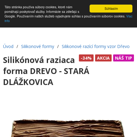
Táto stránka používa súbory cookies, ktoré nám
Súhlasím
pomáhajú poskytovať služby. Informácie sa zdieľajú s
Google. Používaním našich služieb vyjadrujete súhlas s používaním súborov cookies.
Viac
info
Úvod
/
Silikonové formy
/
Silikonové razící formy vzor Dřevo
Silikónová raziaca
-34%
AKCIA
NÁŠ TIP
forma DREVO - STARÁ
DLÁŽKOVICA