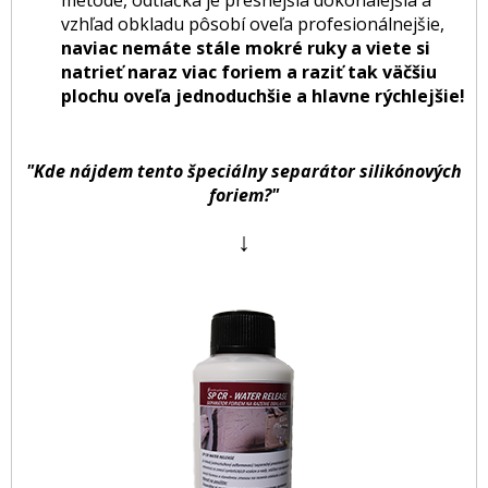
metóde,
odtlačka je presnejšia dokonalejšia
a
vzhľad obkladu pôsobí oveľa profesionálnejšie,
naviac nemáte stále mokré ruky a viete si
natrieť naraz viac foriem a raziť tak väčšiu
plochu oveľa jednoduchšie a hlavne rýchlejšie!
"Kde nájdem tento špeciálny separátor silikónových
foriem?"
↓