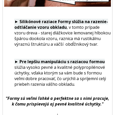
►
Silikónové raziace Formy slúžia na razenie-
odtláčanie vzoru obkladu
, v tomto prípade
vzoru dreva - starej dlážkovice lemovanej hlbokou
špárou dookola vzoru, raznica má rustikálnu
výraznú štruktúru a väčší obdĺžnikový tvar.
►
Pre lepšiu manipuláciu s raziacou formou
slúžia vysoko pevné a kvalitné polypropilénové
úchytky, vďaka ktorým sa vám bude s formou
veľmi dobre pracovať, čo urýchli a spríjemní celý
priebeh razenia vášho obkladu.
"Formy sú veľmi ľahké a perfektne sa s nimi pracuje,
k čomu prispievajú aj pevné kvalitné úchytky."
↓