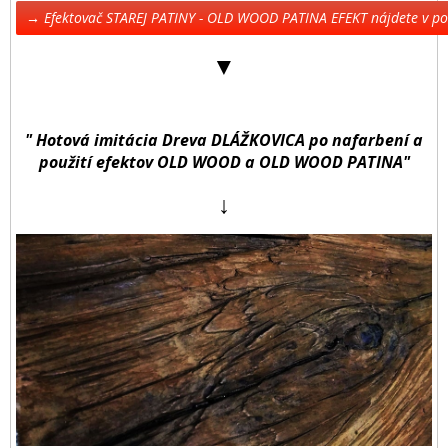
→ Efektovač STAREJ PATINY - OLD WOOD PATINA EFEKT nájdete v 
▼
" Hotová imitácia Dreva DLÁŽKOVICA po nafarbení a
použití efektov OLD WOOD a OLD WOOD PATINA"
↓