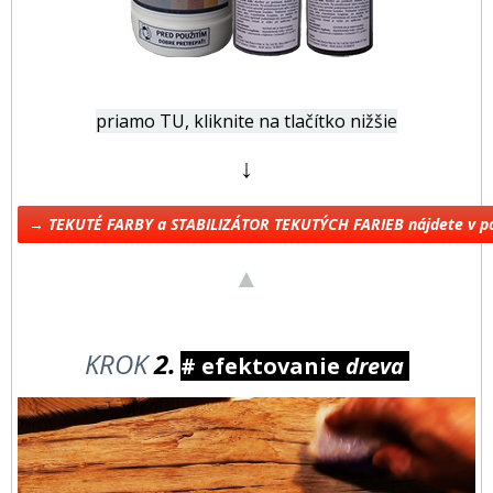
priamo TU, kliknite na tlačítko nižšie
↓
→ TEKUTÉ FARBY a STABILIZÁTOR TEKUTÝCH FARIEB nájdete v 
▲
KROK
2.
# efektovanie
dreva