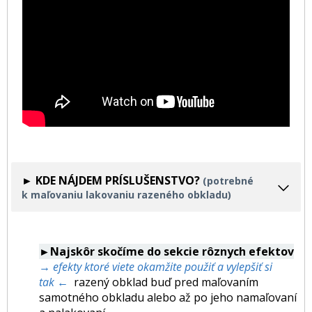
► KDE NÁJDEM PRÍSLUŠENSTVO?
(potrebné
k maľovaniu lakovaniu razeného obkladu)
►Najskôr skočíme do sekcie rôznych efektov
→ efekty ktoré viete okamžite použiť a vylepšiť si
tak ←
razený obklad buď pred maľovaním
samotného obkladu alebo až po jeho namaľovaní