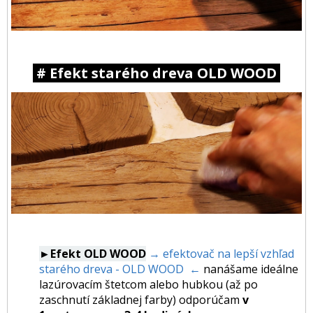
# Efekt starého dreva OLD WOOD
►Efekt OLD WOOD
→ efektovač na lepší vzhľad
starého dreva - OLD WOOD ←
nanášame ideálne
lazúrovacím štetcom alebo hubkou (až po
zaschnutí základnej farby) odporúčam
v