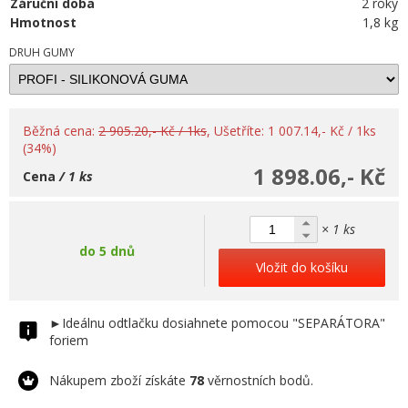
Záruční doba
2 roky
Hmotnost
1,8 kg
DRUH GUMY
Běžná cena:
2 905.20,- Kč / 1ks
, Ušetříte: 1 007.14,- Kč / 1ks
(34%)
1 898.06,- Kč
Cena
/ 1 ks
× 1 ks
do 5 dnů
Vložit do košíku
►Ideálnu odtlačku dosiahnete pomocou "SEPARÁTORA"
foriem
Nákupem zboží získáte
78
věrnostních bodů.