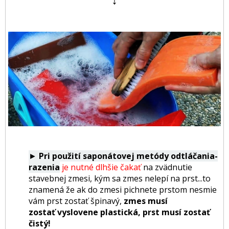
►
Pri použití saponátovej metódy odtláčania-
razenia
je nutné dlhšie čakať
na zvädnutie
stavebnej zmesi,
kým sa zmes nelepí na prst...to
znamená že ak do zmesi pichnete prstom nesmie
vám prst zostať špinavý,
zmes musí
zostať vyslovene plastická, prst musí zostať
čistý!