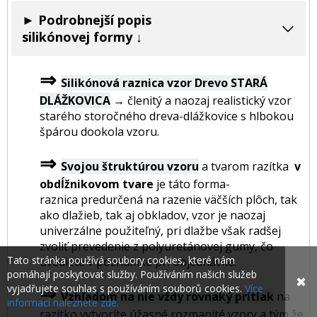
► Podrobnejší popis
silikónovej formy ↓
⇒
Silikónová raznica vzor Drevo STARÁ
DLÁŽKOVICA
→
členitý a naozaj realistický vzor
starého storočného dreva-dlážkovice s hlbokou
špárou dookola vzoru.
⇒
Svojou štruktúrou vzoru
a tvarom razítka
v
obdĺžnikovom tvare
je táto forma-
raznica predurčená na razenie väčších plôch, tak
ako dlažieb, tak aj obkladov, vzor je naozaj
univerzálne použiteľný, pri dlažbe však radšej
zvoliť prevedenie z polyuretánovej gumy, čo
Tato stránka používá soubory cookies, které nám
uvediete v poznámke pri objednávke.
pomáhají poskytovat služby. Používáním našich služeb
✖
⇒
vyjadřujete souhlas s používáním souborů cookies.
Více
Vzhľadom na nie vždy rovnaký prítlak
na
informací naleznete zde.
razítko vytvoríte úžasné rozmanité vzory a tým že