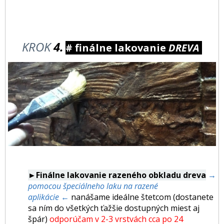
KROK
4.
# finálne lakovanie
DREVA
►Finálne lakovanie razeného obkladu dreva
→
pomocou špeciálneho laku na razené
aplikácie ←
nanášame ideálne štetcom (dostanete
sa ním do všetkých ťažšie dostupných miest aj
špár)
odporúčam v 2-3 vrstvách cca po 24