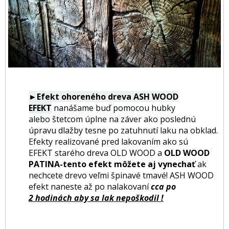
►Efekt ohoreného dreva ASH WOOD
EFEKT
nanášame buď pomocou hubky
alebo štetcom úplne na záver ako poslednú
úpravu dlažby tesne po zatuhnutí laku na obklad.
Efekty realizované pred lakovaním ako sú
EFEKT starého dreva OLD WOOD a
OLD WOOD
PATINA-tento efekt môžete aj vynechať
ak
nechcete drevo veľmi špinavé tmavé! ASH WOOD
efekt naneste až po nalakovaní
cca po
2 hodinách aby sa lak nepoškodil !