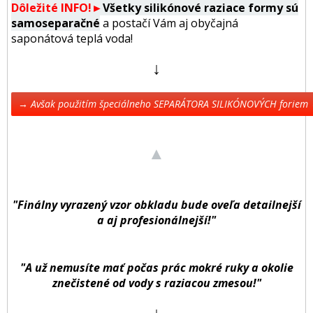
Dôležité INFO!►
Všetky silikónové raziace formy sú
samoseparačné
a postačí Vám aj obyčajná
saponátová teplá voda!
↓
→ Avšak použitím špeciálneho SEPARÁTORA SILIKÓNOVÝCH foriem ←
▲
"Finálny vyrazený vzor obkladu bude oveľa detailnejší
a aj profesionálnejší!"
"A už nemusíte mať počas prác mokré ruky a okolie
znečistené od vody s raziacou zmesou!"
↓