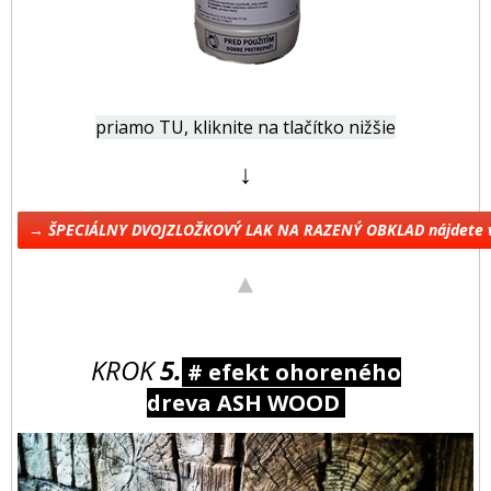
priamo TU, kliknite na tlačítko nižšie
↓
→ ŠPECIÁLNY DVOJZLOŽKOVÝ LAK NA RAZENÝ OBKLAD nájdete 
▲
KROK
5.
# efekt ohoreného
dreva ASH WOOD