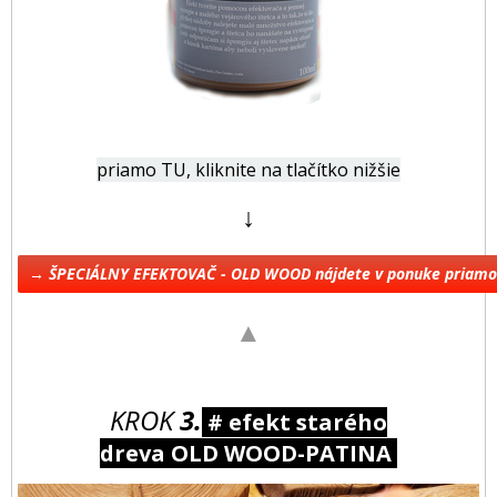
priamo TU, kliknite na tlačítko nižšie
↓
→ ŠPECIÁLNY EFEKTOVAČ - OLD WOOD nájdete v ponuke priam
▲
KROK
3.
# efekt starého
dreva OLD WOOD-PATINA