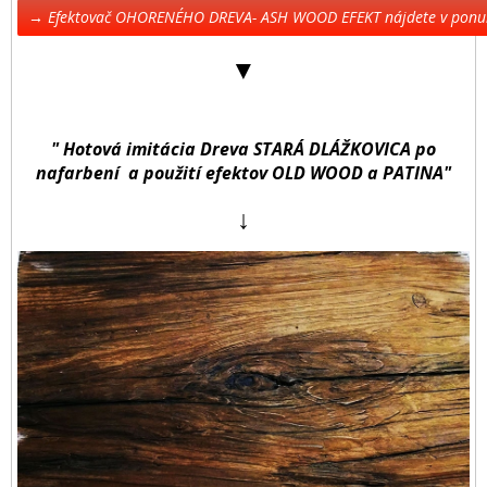
→ Efektovač OHORENÉHO DREVA- ASH WOOD EFEKT nájdete v pon
▼
" Hotová imitácia Dreva STARÁ DLÁŽKOVICA po
nafarbení a použití efektov OLD WOOD a PATINA"
↓