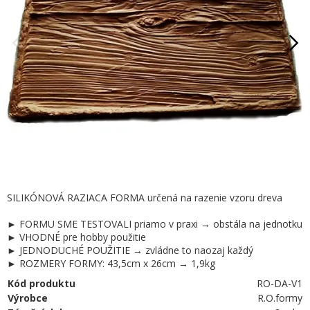
SILIKÓNOVÁ RAZIACA FORMA určená na razenie vzoru dreva
► FORMU SME TESTOVALI priamo v praxi → obstála na jednotku
► VHODNÉ pre hobby použitie
► JEDNODUCHÉ POUŽITIE → zvládne to naozaj každý
► ROZMERY FORMY: 43,5cm x 26cm → 1,9kg
Kód produktu
RO-DA-V1
Výrobce
R.O.formy