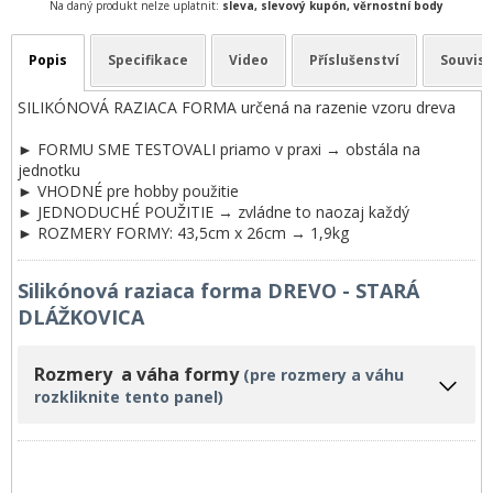
Na daný produkt nelze uplatnit:
sleva, slevový kupón, věrnostní body
Popis
Specifikace
Video
Příslušenství
Souvise
SILIKÓNOVÁ RAZIACA FORMA určená na razenie vzoru dreva
► FORMU SME TESTOVALI priamo v praxi → obstála na
jednotku
► VHODNÉ pre hobby použitie
► JEDNODUCHÉ POUŽITIE → zvládne to naozaj každý
► ROZMERY FORMY: 43,5cm x 26cm → 1,9kg
Silikónová raziaca forma DREVO - STARÁ
DLÁŽKOVICA
Rozmery a váha formy
(pre rozmery a váhu
rozkliknite tento panel)