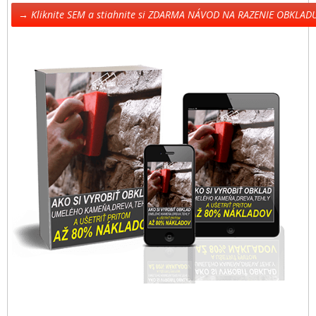
→ Kliknite SEM a stiahnite si ZDARMA NÁVOD NA RAZENIE OBKLA