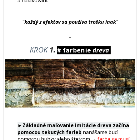
a nalakovaní.
"každý z efektov sa používa trošku inak"
↓
KROK
1
.
# farbenie
dreva
►Základné maľovanie imitácie dreva začína
pomocou tekutých farieb
nanášame buď
pomocou hubky alebo štetcom
→
farba sa musí