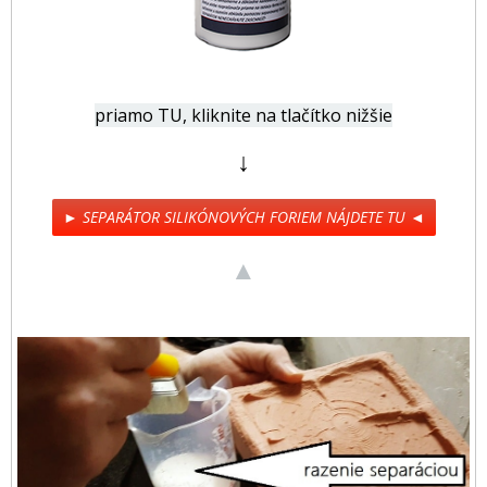
priamo TU, kliknite na tlačítko nižšie
↓
► SEPARÁTOR SILIKÓNOVÝCH FORIEM NÁJDETE TU ◄
▲