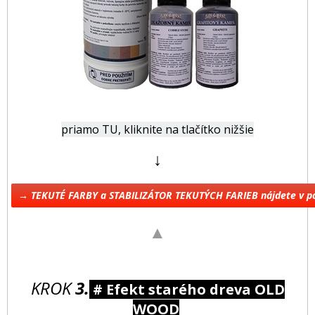
priamo TU, kliknite na tlačítko nižšie
↓
→ TEKUTÉ FARBY a STABILIZÁTOR TEKUTÝCH FARIEB nájdete v 
▲
KROK
3.
# Efekt starého dreva OLD
WOOD