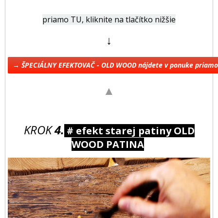
priamo TU, kliknite na tlačítko nižšie
↓
→ ŠPECIÁLNY EFEKTOVAČ - OLD WOOD nájdete v ponuke priam
▲
KROK
4.
# efekt starej patiny OLD
WOOD PATINA