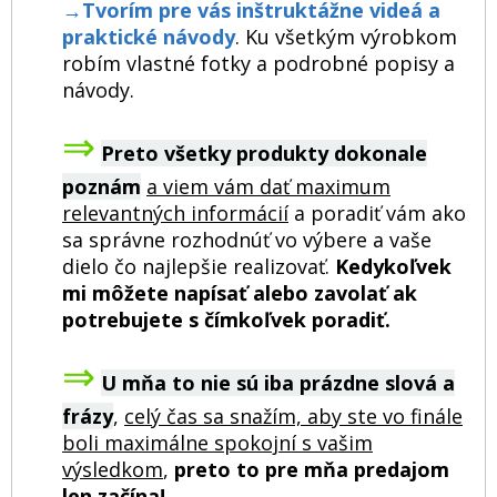
→
Tvorím pre vás inštruktážne videá a
praktické návody
. Ku všetkým výrobkom
robím vlastné fotky a podrobné popisy a
návody.
⇒
Preto všetky produkty dokonale
poznám
a viem vám dať maximum
relevantných informácií
a poradiť vám ako
sa správne rozhodnúť vo výbere a vaše
dielo čo najlepšie realizovať.
Kedykoľvek
mi môžete napísať alebo zavolať ak
potrebujete s čímkoľvek poradiť.
⇒
U mňa to nie sú iba prázdne slová a
frázy
,
celý čas sa snažím, aby ste vo finále
boli maximálne spokojní s vašim
výsledkom
,
preto to pre mňa predajom
len začína!