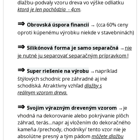
dlažbu-podvaly vzoru dreva vo výške odliatku
ktorá je len pochôdzia - 4cm
.
⇒
Obrovská úspora financií
→ (cca 60% ceny
oproti kúpenému výrobku niekde v stavebninách)
⇒
Silikónová forma je samo separačná
→
nie
je nutné ju separovať separačným prípravkom !
⇒
Super riešenie na výrobu
→napríklad
štýlových schodníc pre záhradné aj iné
schodíská. Atraktívny vzhľad
dlažby s
reálnym vzorom dreva.
⇒
Svojim výrazným dreveným vzorom
→je
vhodná na dekorovanie alebo pokrývanie plôch
záhrad, terás....napr aj vložením do dekoračného
kameňa /prechody, chodníky/ tento vzor nie je
absolútne presný a tým pádom
môžete dlažbu