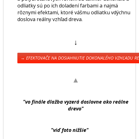
odliatky sú po ich doladení farbami a najmä
rôznymi efektami, ktoré vášmu odliatku vdýchnu
doslova reálny vzhľad dreva.
↓
→ EFEKTOVAČE NA DOSIAHNUTIE DOKONALÉHO VZHĽADU R
▲
"vo finále dlažba vyzerá doslovne ako reálne
drevo"
"viď foto nižšie"