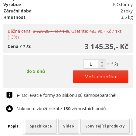
Výrobce
R.O.formy
Záruční doba
2 roky
Hmotnost
3,5 kg
Běžná cena:
3 629.25,- Kč / 1ks
, Ušetříte: 483.90,- Kč / 1ks
(13%)
3 145.35,- Kč
Cena
/ 1 ks
× 1 ks
do 5 dnů
Vložit do košíku
► Odlievacie formy zo silikónu sú samoseparačné!
Nákupem zboží získáte
130
věrnostních bodů.
Popis
Specifikace
Video
Související produkty