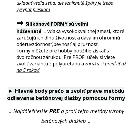
ukladať vedľa seba, ale vzniknuté špáry je treba
vysypať pieskom
⇒
Silikónové FORMY sú veľmi
húževnaté
→vďaka vysokokvalitnej zmesi, ktoré
zaručujú ich dlhú životnosť a dáva im ohromnú
oderuvzdornosť,pevnosť aj pružnosť.
Formy môžete pre hobby použitie získať s
dvojročnou zárukou. Pre PROFI účely si viete
zvoliť variantu z polyuretánu a
záruku si predĺžiť až
na 5 rokov!
►
Hlavné body prečo si zvoliť práve metódu
odlievania betónovej dlažby pomocou formy
↓
PRE
Najdôležitejšie
a proti tejto metódy výroby
↓
betónových dlažieb