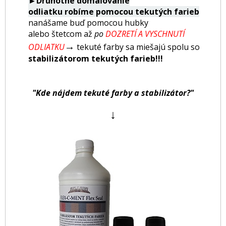
►Druhotné domaľovanie
odliatku robíme pomocou tekutých farieb
nanášame buď pomocou hubky
alebo štetcom až
po
DOZRETÍ A VYSCHNUTÍ
→
ODLIATKU
tekuté farby sa miešajú spolu so
stabilizátorom tekutých farieb!!!
"Kde nájdem tekuté farby a stabilizátor?"
↓