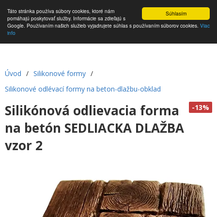
Táto stránka používa súbory cookies, ktoré nám
Súhlasím
pomáhajú poskytovať služby. Informácie sa zdieľajú s
Google. Používaním našich služieb vyjadrujete súhlas s používaním súborov cookies.
Viac
info
Úvod
/
Silikonové formy
/
Silikonové odlévací formy na beton-dlažbu-obklad
Silikónová odlievacia forma
-13%
na betón SEDLIACKA DLAŽBA
vzor 2