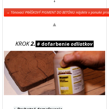
→ Tónovací PRÁŠKOVÝ PIGMENT DO BETÓNU nájdete v ponuke pr
▲
KROK
2.
# dofarbenie
odliatkov