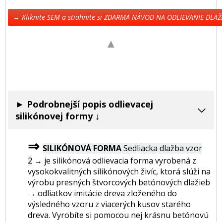
→ Kliknite SEM a stiahnite si ZDARMA NÁVOD NA ODLIEVANIE DLA
▲
► Podrobnejší popis odlievacej
silikónovej formy ↓
⇒
SILIKÓNOVÁ FORMA
Sedliacka dlažba vzor
2
→ je silikónová odlievacia forma vyrobená z
vysokokvalitných silikónových živíc, ktorá slúži na
výrobu presných štvorcových betónových dlažieb
→ odliatkov imitácie dreva zloženého do
výsledného vzoru z viacerých kusov starého
dreva. Vyrobíte si pomocou nej krásnu betónovú