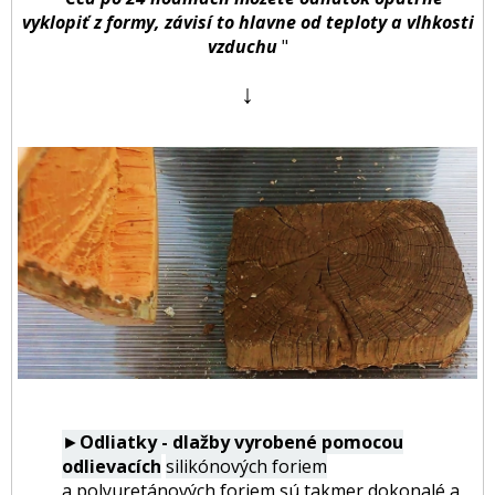
vyklopiť z formy, závisí to hlavne od teploty a vlhkosti
vzduchu
"
↓
►
Odliatky - dlažby vyrobené pomocou
odlievacích
silikónových foriem
a polyuretánových foriem sú takmer dokonalé a