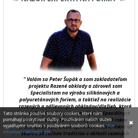
" Volám sa Peter Šupák a som zakladateľom
projektu Razené obklady a zároveň som
špecialistom na výrobu silikónových a
polyuretánových foriem, a taktiež na realizácie
razených a odlievaných obkladov/dlažieb, ktoré
sa realizujú práve pomocou týchto špeciálnych
Tato stránka používá soubory cookies, které nám
pomáhají poskytovat služby. Používáním našich služeb
foriem, buď systémom ktorý som za 10 rokov
✖
vyjadřujete souhlas s používáním souborů cookies.
Více
praxe vyvinul ja, alebo systémom Flex-c-ment už
informací naleznete zde.
skoro z 30 ročnou tradíciou v oblasti razených