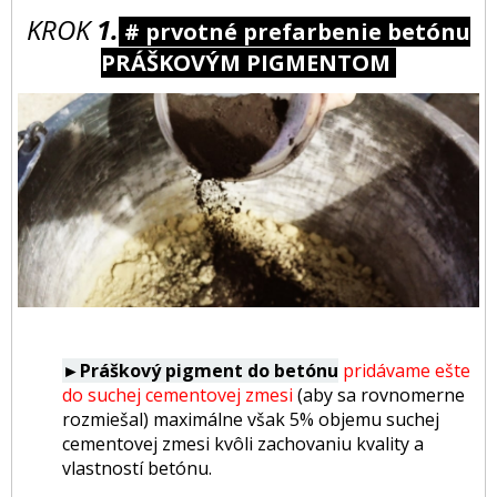
KROK
1.
# prvotné prefarbenie betónu
PRÁŠKOVÝM PIGMENTOM
►Práškový pigment do betónu
pridávame ešte
do suchej cementovej zmesi
(aby sa rovnomerne
rozmiešal) maximálne však 5% objemu suchej
cementovej zmesi kvôli zachovaniu kvality a
vlastností betónu.