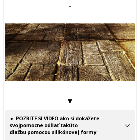
↓
▼
► POZRITE SI VIDEO ako si dokážete
svojpomocne odliať takúto
dlažbu pomocou silikónovej formy