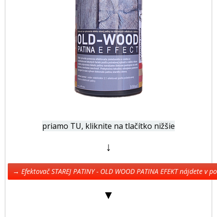
priamo TU, kliknite na tlačítko nižšie
↓
→ Efektovač STAREJ PATINY - OLD WOOD PATINA EFEKT nájdete v 
▼