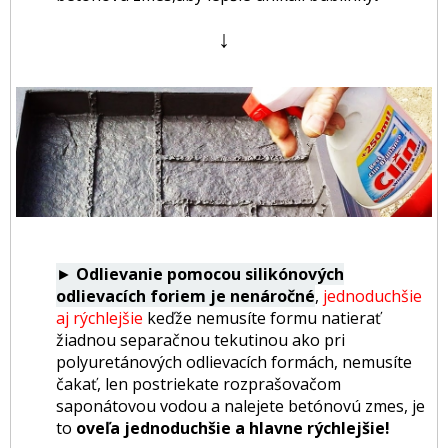
↓
►
Odlievanie pomocou silikónových
odlievacích foriem je nenáročné
,
jednoduchšie
aj rýchlejšie
keďže nemusíte formu natierať
žiadnou separačnou tekutinou ako pri
polyuretánových odlievacích formách, nemusíte
čakať, len postriekate rozprašovačom
saponátovou vodou a nalejete betónovú zmes, je
to
oveľa jednoduchšie a hlavne rýchlejšie!