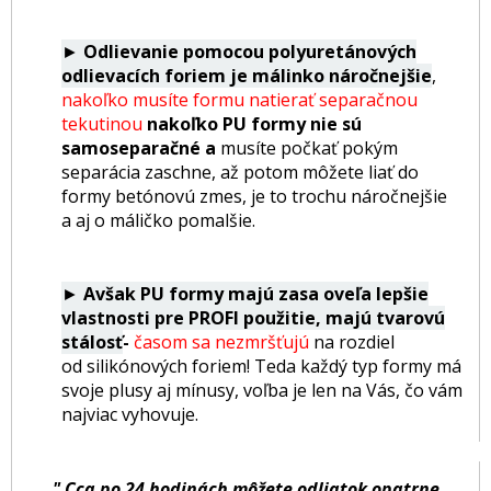
►
Odlievanie pomocou polyuretánových
odlievacích foriem je málinko náročnejšie
,
nakoľko musíte formu natierať separačnou
tekutinou
nakoľko PU formy nie sú
samoseparačné a
musíte počkať pokým
separácia zaschne, až potom môžete liať do
formy betónovú zmes, je to
trochu náročnejšie
a aj o máličko pomalšie.
►
Avšak PU formy majú zasa oveľa lepšie
vlastnosti pre PROFI použitie, majú tvarovú
stálosť
-
časom sa nezmršťujú
na rozdiel
od silikónových foriem! Teda každý typ formy má
svoje plusy aj mínusy, voľba je len na Vás, čo vám
najviac vyhovuje.
" Cca po 24 hodinách môžete odliatok opatrne