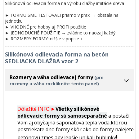
Silikónová odlievacia forma na výrobu dlažby imitácie dreva
► FORMU SME TESTOVALI priamo v praxi → obstála na
jednotku
► VHODNÉ pre hobby aj PROFI použitie
► JEDNODUCHÉ POUŽITIE → zvládne to naozaj každý
► ROZMERY FORMY: nižšie v popise ↓
Silikónová odlievacia forma na betón
SEDLIACKA DLAŽBA vzor 2
Rozmery a váha odlievacej formy
(pre
rozmery a váhu rozkliknite tento panel)
Dôležité INFO!►
Všetky silikónové
odlievacie formy sú samoseparačné
a postačí
Vám aj obyčajná saponátová teplá voda,ktorou
postriekate dno formy skôr ako do formy nalejete
!
betónovú zmes,aby lepšie unikali bublinky