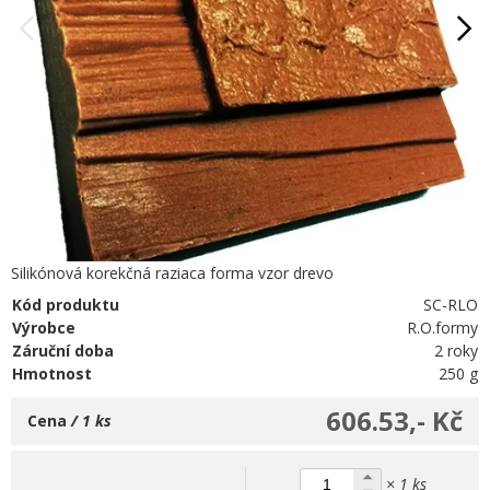
Silikónová korekčná raziaca forma vzor drevo
Kód produktu
SC-RLO
Výrobce
R.O.formy
Záruční doba
2 roky
Hmotnost
250 g
606.53,- Kč
Cena
/ 1 ks
× 1 ks