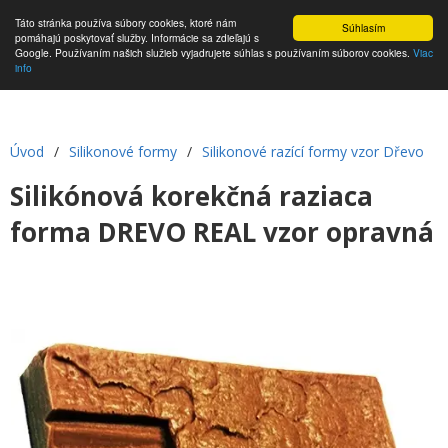
Táto stránka používa súbory cookies, ktoré nám
Súhlasím
pomáhajú poskytovať služby. Informácie sa zdieľajú s
Google. Používaním našich služieb vyjadrujete súhlas s používaním súborov cookies.
Viac
info
Úvod
/
Silikonové formy
/
Silikonové razící formy vzor Dřevo
Silikónová korekčná raziaca
forma DREVO REAL vzor opravná