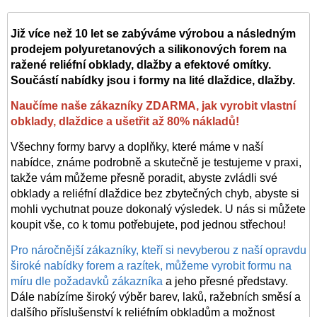
Již více než 10 let se zabýváme výrobou a následným
prodejem polyuretanových a silikonových forem na
ražené reliéfní obklady, dlažby a efektové omítky.
Součástí nabídky jsou i formy na lité dlaždice, dlažby.
Naučíme naše zákazníky ZDARMA, jak vyrobit vlastní
obklady, dlaždice a ušetřit až 80% nákladů!
Všechny formy barvy a doplňky, které máme v naší
nabídce, známe podrobně a skutečně je testujeme v praxi,
takže vám můžeme přesně poradit, abyste zvládli své
obklady a reliéfní dlaždice bez zbytečných chyb, abyste si
mohli vychutnat pouze dokonalý výsledek. U nás si můžete
koupit vše, co k tomu potřebujete, pod jednou střechou!
Pro náročnější zákazníky, kteří si nevyberou z naší opravdu
široké nabídky forem a razítek, můžeme vyrobit formu na
míru dle požadavků zákazníka
a jeho přesné představy.
Dále nabízíme široký výběr barev, laků, ražebních směsí a
dalšího příslušenství k reliéfním obkladům a možnost