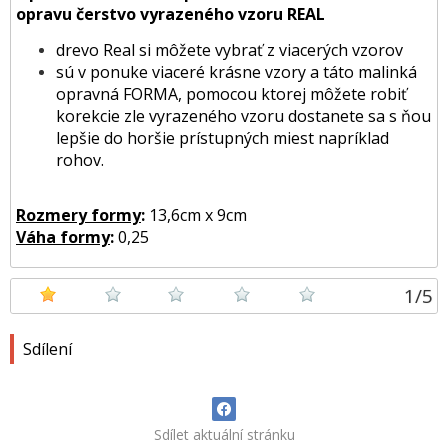
opravu čerstvo vyrazeného vzoru REAL
drevo Real si môžete vybrať z viacerých vzorov
sú v ponuke viaceré krásne vzory a táto malinká
opravná FORMA, pomocou ktorej môžete robiť
korekcie zle vyrazeného vzoru dostanete sa s ňou
lepšie do horšie prístupných miest napríklad
rohov.
Rozmery formy
:
13,6cm x 9cm
Váha formy
:
0,25
1
/
5
Sdílení
Sdílet aktuální stránku