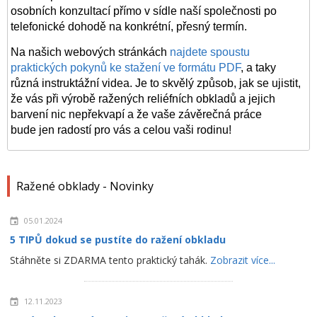
osobních konzultací přímo v sídle naší společnosti po
telefonické dohodě na konkrétní, přesný termín.
Na našich webových stránkách
najdete spoustu
praktických pokynů ke stažení ve formátu PDF
, a taky
různá instruktážní videa. Je to skvělý způsob, jak se ujistit,
že vás při výrobě ražených reliéfních
obkladů
a jejich
barvení nic nepřekvapí a že vaše závěrečná práce
bude jen radostí pro vás a celou vaši rodinu!
Ražené obklady - Novinky
05.01.2024
5 TIPŮ dokud se pustíte do ražení obkladu
Stáhněte si ZDARMA tento praktický tahák.
Zobrazit více...
12.11.2023