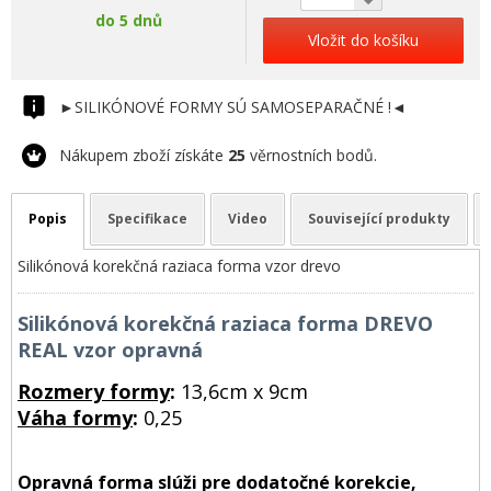
do 5 dnů
Vložit do košíku
►SILIKÓNOVÉ FORMY SÚ SAMOSEPARAČNÉ !◄
Nákupem zboží získáte
25
věrnostních bodů.
Popis
Specifikace
Video
Související produkty
Silikónová korekčná raziaca forma vzor drevo
Silikónová korekčná raziaca forma DREVO
REAL vzor opravná
Rozmery formy
:
13,6cm x 9cm
Váha formy
:
0,25
Opravná forma slúži pre dodatočné korekcie,