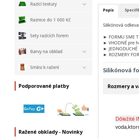
Razící textury
Popis
Specif
Raznice do 1 000 Kč
Silikónová odliev
Sety razících forem
► FORMU SME TES
► VHODNÉ pre ho
► JEDNODUCHÉ PO
Barvy na obklad
► ROZMERY FORMY
Směsi k ražení
Silikónová 
Podporované platby
Rozmery a v
Dôležité 
voda,ktor
Ražené obklady - Novinky