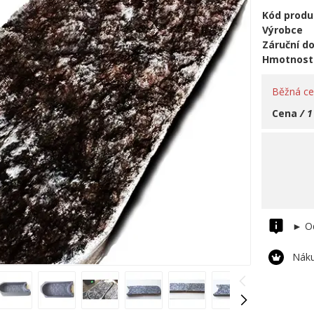
Kód produ
Výrobce
Záruční d
Hmotnost
Běžná c
Cena
/ 1
► Od
Náku