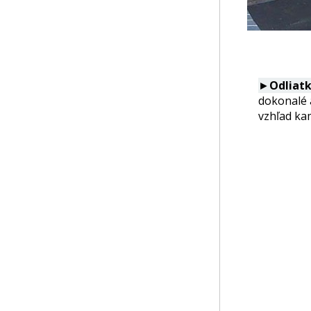
►
Odliatk
dokonalé 
vzhľad k