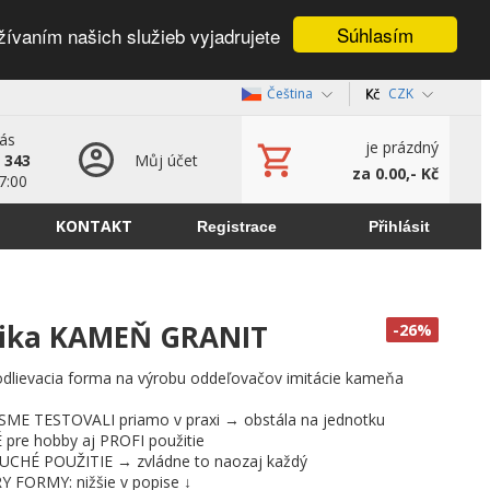
Súhlasím
žívaním našich služieb vyjadrujete
Čeština
CZK
nás
je prázdný
 343
Můj účet
za 0.00,- Kč
7:00
KONTAKT
Registrace
Přihlásit
vnika KAMEŇ GRANIT
-26%
 odlievacia forma na výrobu oddeľovačov imitácie kameňa
E TESTOVALI priamo v praxi → obstála na jednotku
re hobby aj PROFI použitie
CHÉ POUŽITIE → zvládne to naozaj každý
FORMY: nižšie v popise ↓