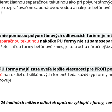
ierať žiadnou separačnou tekutinou ako pri polyuretánových
te rozprašovačom saponátovou vodou a nalejete betónovú z
!
anie pomocou polyuretánových odlievacích foriem je má
separačnou tekutinou
nakoľko PU formy nie sú samosepa
ete liať do formy betónovú zmes, je to
trochu náročnejšie a
PU formy majú zasa oveľa lepšie vlastnosti pre PROFI po
jú
na rozdiel od silikónových foriem! Teda každý typ formy má
hovuje.
 24 hodinách môžete odliatok opatrne vyklopiť z formy, záv