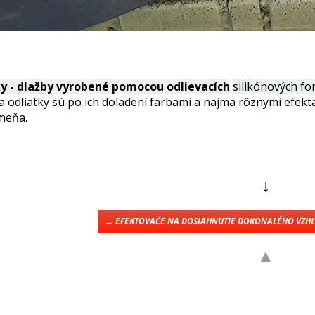
y - dlažby vyrobené pomocou odlievacích
silikónových fo
a odliatky sú po ich doladení farbami a najmä rôznymi efekt
ameňa.
↓
→ EFEKTOVAČE NA DOSIAHNUTIE DOKONALÉHO VZH
▲