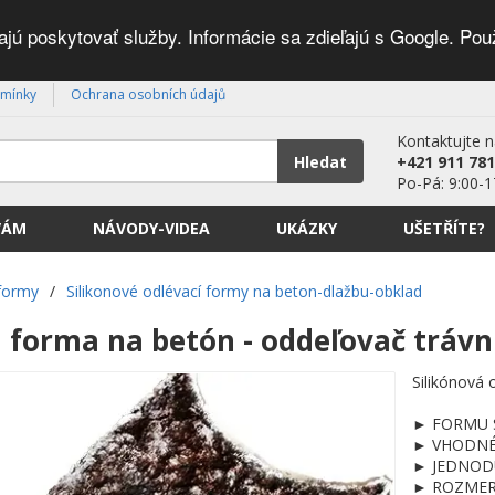
ú poskytovať služby. Informácie sa zdieľajú s Google. Pou
mínky
Ochrana osobních údajů
Kontaktujte 
Hledat
+421 911 781
Po-Pá: 9:00-1
VÁM
NÁVODY-VIDEA
UKÁZKY
UŠETŘÍTE?
 formy
/
Silikonové odlévací formy na beton-dlažbu-obklad
á forma na betón - oddeľovač trá
Silikónová
► FORMU SM
► VHODNÉ p
► JEDNODU
► ROZMERY 