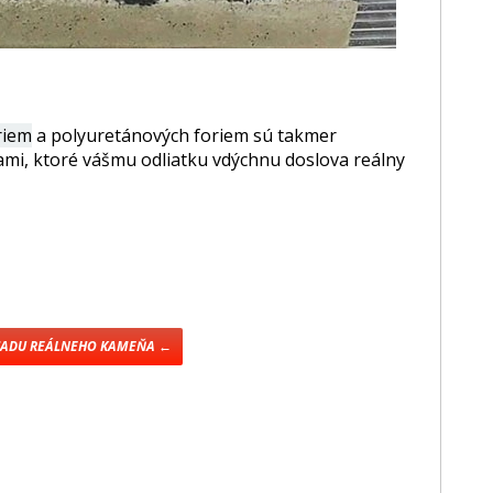
riem
a polyuretánových foriem sú takmer
ami, ktoré vášmu odliatku vdýchnu doslova reálny
ĽADU REÁLNEHO KAMEŇA ←