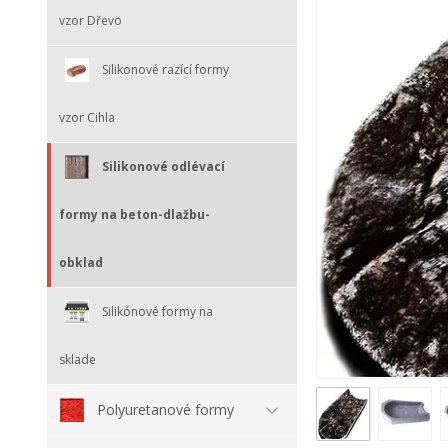
vzor Dřevo
Silikonové razící formy
vzor Cihla
Silikonové odlévací
formy na beton-dlažbu-
obklad
Silikónové formy na
sklade
Polyuretanové formy