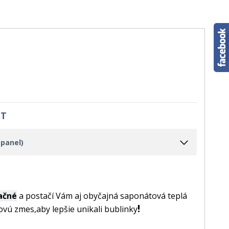
IT
 panel)
ačné
a postačí Vám aj obyčajná saponátová teplá
!
vú zmes,aby lepšie unikali bublinky