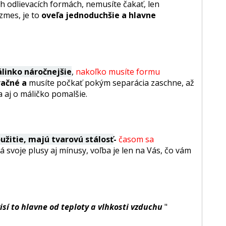
 odlievacích formách, nemusíte čakať, len
mes, je to
oveľa jednoduchšie a hlavne
linko náročnejšie
,
nakoľko musíte formu
račné a
musíte počkať pokým separácia zaschne, až
 aj o máličko pomalšie.
užitie, majú tvarovú stálosť
-
časom sa
 svoje plusy aj mínusy, voľba je len na Vás, čo vám
isí to hlavne od teploty a vlhkosti vzduchu
"