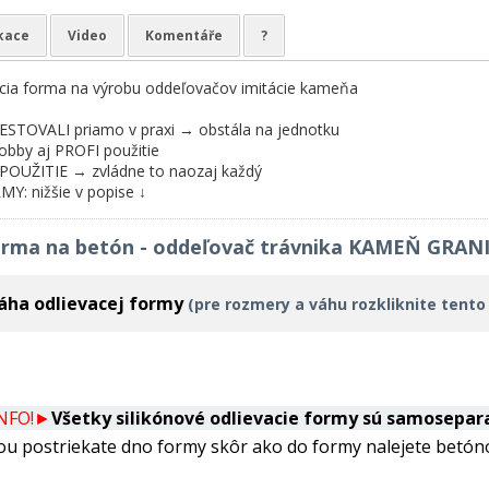
ikace
Video
Komentáře
?
acia forma na výrobu oddeľovačov imitácie kameňa
TOVALI priamo v praxi → obstála na jednotku
bby aj PROFI použitie
UŽITIE → zvládne to naozaj každý
: nižšie v popise ↓
forma na betón - oddeľovač trávnika KAMEŇ GRAN
áha odlievacej formy
(pre rozmery a váhu rozkliknite tento
INFO!►
Všetky silikónové odlievacie formy sú samosepar
ou postriekate dno formy skôr ako do formy nalejete betóno