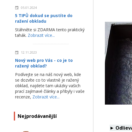
05.01.2024
5 TIPŮ dokud se pustíte do
ražení obkladu
Stáhněte si ZDARMA tento praktický
tahák.
Zobrazit více...
12.11.2023
Nový web pro Vás - co je to
ražený obklad?
Podívejte se na náš nový web, kde
se dozvíte co to vlastně je ražený
obklad, najdete tam ukázky vašich
prací zajímavé články a přibyly i vaše
recenze,
Zobrazit více...
Nejprodávanější
►
Odliev