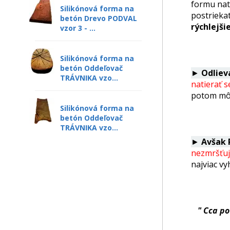
formu nat
Silikónová forma na
postrieka
betón Drevo PODVAL
rýchlejšie
vzor 3 - ...
Silikónová forma na
betón Oddeľovač
►
Odliev
TRÁVNIKA vzo...
natierať 
potom môž
Silikónová forma na
betón Oddeľovač
TRÁVNIKA vzo...
►
Avšak 
nezmršťu
najviac vy
" Cca po