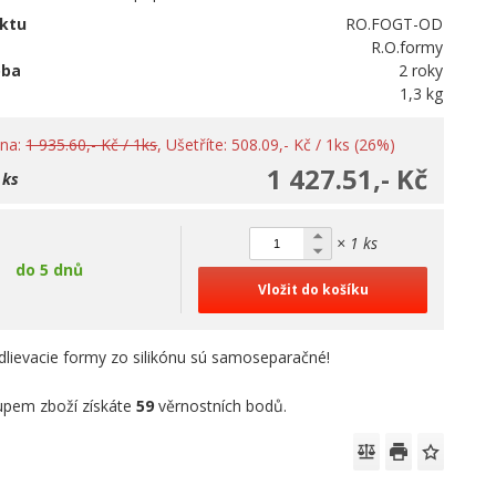
ktu
RO.FOGT-OD
R.O.formy
oba
2 roky
1,3 kg
ena:
1 935.60,- Kč / 1ks
, Ušetříte: 508.09,- Kč / 1ks (26%)
1 427.51,- Kč
 ks
× 1 ks
do 5 dnů
Vložit do košíku
lievacie formy zo silikónu sú samoseparačné!
pem zboží získáte
59
věrnostních bodů.