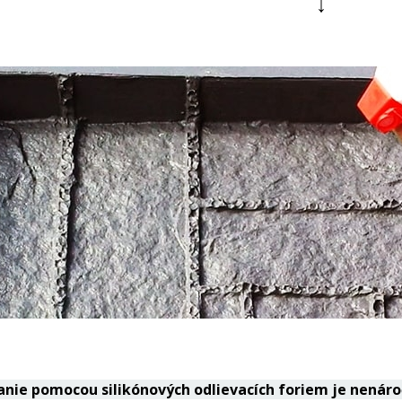
↓
anie pomocou silikónových odlievacích foriem je nenár