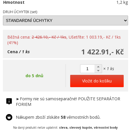
Hmotnost
1,2 kg
DRUH ÚCHYTEK (set)
Běžná cena:
2 426.10,- Kč / 1ks
, Ušetříte: 1 003.19,- Kč / 1ks
(41%)
1 422.91,- Kč
Cena
/ 1 ks
× 1 ks
do 5 dnů
Vložit do košíku
►Formy nie sú samoseparačné! POUŽITE SEPARÁTOR
FORIEM
Nákupem zboží získáte
58
věrnostních bodů.
Na daný produkt nelze uplatnit:
sleva, slevový kupón, věrnostní body