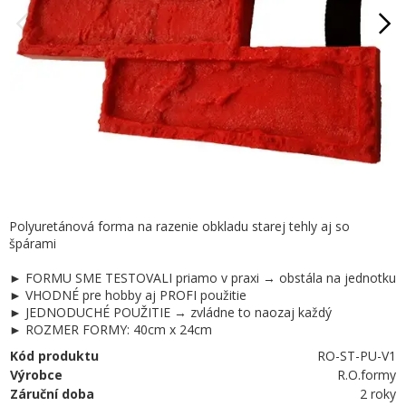
Polyuretánová forma na razenie obkladu starej tehly aj so
špárami
► FORMU SME TESTOVALI priamo v praxi → obstála na jednotku
► VHODNÉ pre hobby aj PROFI použitie
► JEDNODUCHÉ POUŽITIE → zvládne to naozaj každý
► ROZMER FORMY: 40cm x 24cm
Kód produktu
RO-ST-PU-V1
Výrobce
R.O.formy
Záruční doba
2 roky