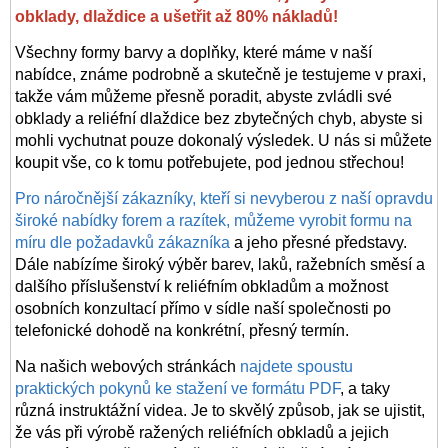
obklady, dlaždice a ušetřit až 80% nákladů!
Všechny formy barvy a doplňky, které máme v naší
nabídce, známe podrobně a skutečně je testujeme v praxi,
takže vám můžeme přesně poradit, abyste zvládli své
obklady a reliéfní dlaždice bez zbytečných chyb, abyste si
mohli vychutnat pouze dokonalý výsledek. U nás si můžete
koupit vše, co k tomu potřebujete, pod jednou střechou!
Pro náročnější zákazníky, kteří si nevyberou z naší opravdu
široké nabídky forem a razítek, můžeme vyrobit formu na
míru dle požadavků zákazníka
a jeho přesné představy.
Dále nabízíme široký výběr barev, laků, ražebních směsí a
dalšího příslušenství k reliéfním obkladům a možnost
osobních konzultací přímo v sídle naší společnosti po
telefonické dohodě na konkrétní, přesný termín.
Na našich webových stránkách
najdete spoustu
praktických pokynů ke stažení ve formátu PDF
, a taky
různá instruktážní videa. Je to skvělý způsob, jak se ujistit,
že vás při výrobě ražených reliéfních
obkladů
a jejich