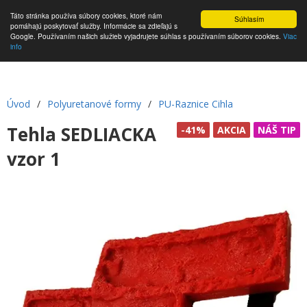
Táto stránka používa súbory cookies, ktoré nám
Súhlasím
pomáhajú poskytovať služby. Informácie sa zdieľajú s
Google. Používaním našich služieb vyjadrujete súhlas s používaním súborov cookies.
Viac
info
Úvod
/
Polyuretanové formy
/
PU-Raznice Cihla
Tehla SEDLIACKA
-41%
AKCIA
NÁŠ TIP
vzor 1