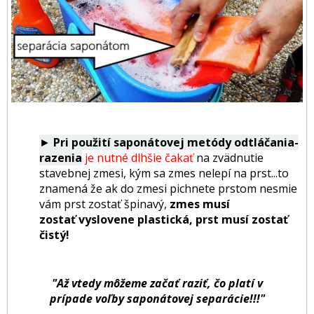
►
Pri použití saponátovej metódy odtláčania-
razenia
je nutné dlhšie čakať
na zvädnutie
stavebnej zmesi,
kým sa zmes nelepí na prst...to
znamená že ak do zmesi pichnete prstom nesmie
vám prst zostať špinavý,
zmes musí
zostať vyslovene plastická, prst musí zostať
čistý!
"Až vtedy môžeme začať raziť, čo platí v
prípade voľby saponátovej separácie!!!"