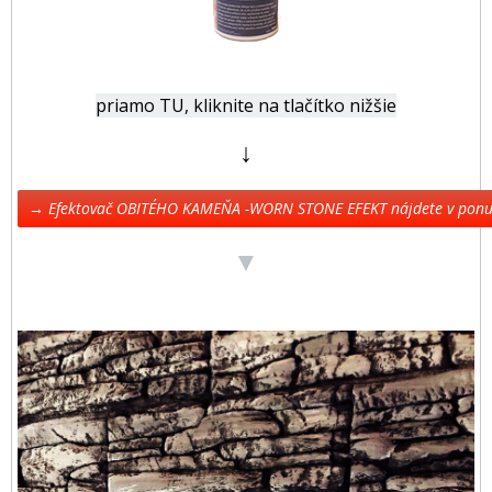
priamo TU, kliknite na tlačítko nižšie
↓
→ Efektovač OBITÉHO KAMEŇA -WORN STONE EFEKT nájdete v pon
▼