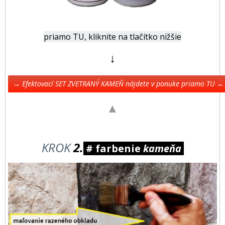
priamo TU, kliknite na tlačítko nižšie
↓
→ Efektovací SET ZVETRANÝ KAMEŇ nájdete v ponuke priamo TU ←
▲
KROK
2.
# farbenie
kameňa