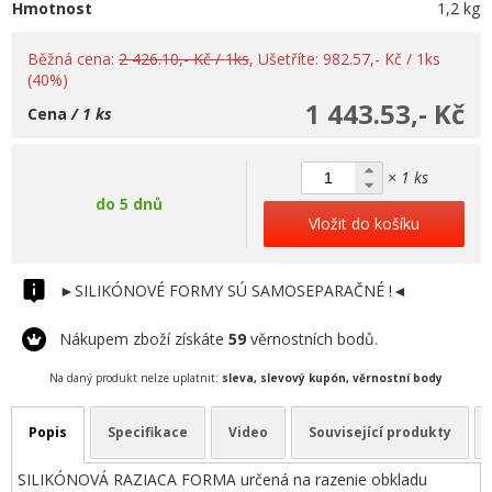
Hmotnost
1,2 kg
Běžná cena:
2 426.10,- Kč / 1ks
, Ušetříte: 982.57,- Kč / 1ks
(40%)
1 443.53,- Kč
Cena
/ 1 ks
× 1 ks
do 5 dnů
Vložit do košíku
►SILIKÓNOVÉ FORMY SÚ SAMOSEPARAČNÉ !◄
Nákupem zboží získáte
59
věrnostních bodů.
Na daný produkt nelze uplatnit:
sleva, slevový kupón, věrnostní body
Popis
Specifikace
Video
Související produkty
SILIKÓNOVÁ RAZIACA FORMA určená na razenie obkladu