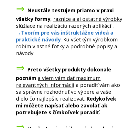
⇒
Neustále testujem priamo v praxi
všetky formy
,
raznice a aj ostatné výrobky
slúžiace na realizáciu razených aplikácií
.
→
Tvorím pre vás inštruktážne videá a
praktické návody
. Ku všetkým výrobkom
robím vlastné fotky a podrobné popisy a
návody.
⇒
Preto všetky produkty dokonale
poznám
a viem vám dať maximum
relevantných informácií
a poradiť vám ako
sa správne rozhodnúť vo výbere a vaše
dielo čo najlepšie realizovať.
Kedykoľvek
mi môžete napísať alebo zavolať ak
potrebujete s čímkoľvek poradiť.
⇒