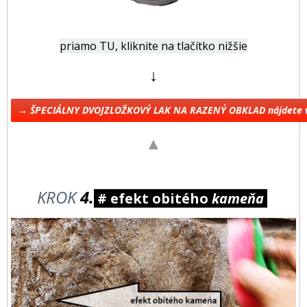
priamo TU, kliknite na tlačítko nižšie
↓
→ ŠPECIÁLNY DVOJZLOŽKOVÝ LAK NA RAZENÝ OBKLAD nájdete 
▲
KROK
4.
# efekt obitého
kameňa