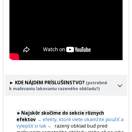
► KDE NÁJDEM PRÍSLUŠENSTVO?
(potrebné
k maľovaniu lakovaniu razeného obkladu?)
►Najskôr skočíme do sekcie rôznych
efektov
→ efekty, ktoré viete okamžite použiť a
vylepšiť si tak ←
razený obklad buď pred