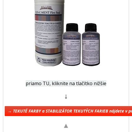
priamo TU, kliknite na tlačítko nižšie
↓
→ TEKUTÉ FARBY a STABILIZÁTOR TEKUTÝCH FARIEB nájdete v 
▲