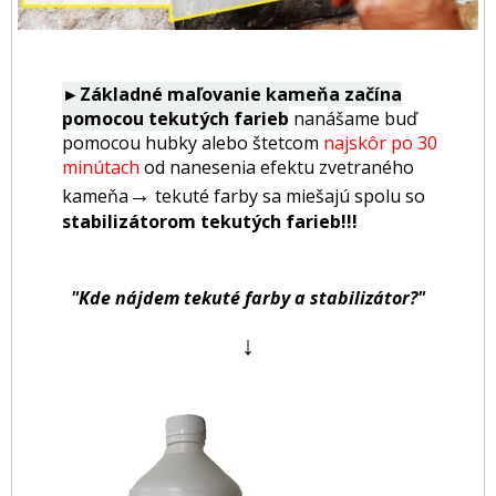
►Základné maľovanie kameňa začína
pomocou tekutých farieb
nanášame buď
pomocou hubky alebo štetcom
najskôr po 30
minútach
od nanesenia efektu zvetraného
→
kameňa
tekuté farby
sa miešajú spolu
so
stabilizátorom tekutých farieb!!!
"Kde nájdem tekuté farby a stabilizátor?"
↓