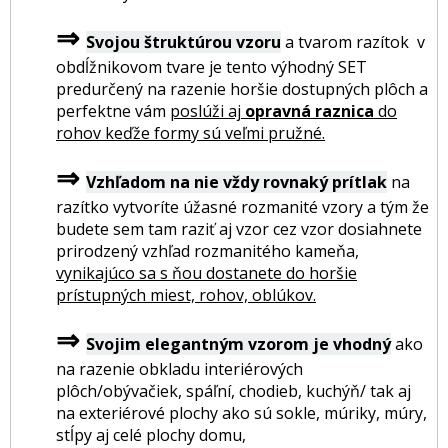
⇒
Svojou štruktúrou vzoru
a tvarom razítok v
obdĺžnikovom tvare je tento výhodný SET
predurčený na razenie horšie dostupných plôch a
perfektne vám
poslúži aj
opravná raznica
do
rohov keďže formy sú veľmi pružné.
⇒
Vzhľadom na nie vždy rovnaký prítlak
na
razítko vytvoríte úžasné rozmanité vzory a tým že
budete sem tam raziť aj vzor cez vzor dosiahnete
prirodzený vzhľad rozmanitého kameňa,
vynikajúco sa s ňou dostanete do horšie
prístupných miest, rohov, oblúkov.
⇒
Svojim elegantným vzorom je vhodný
ako
na razenie obkladu interiérových
plôch/obývačiek, spáľní, chodieb, kuchýň/ tak aj
na exteriérové plochy ako sú sokle, múriky, múry,
stĺpy aj celé plochy domu,