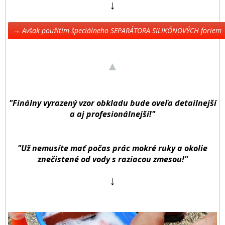
↓
→ Avšak použitím špeciálneho SEPARÁTORA SILIKÓNOVÝCH foriem ←
▲
"Finálny vyrazený vzor obkladu bude oveľa detailnejší
a aj profesionálnejší!"
"Už nemusíte mať počas prác mokré ruky a okolie
znečistené od vody s raziacou zmesou!"
↓