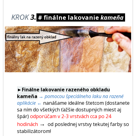
KROK
3.
# finálne lakovanie
kameňa
►Finálne lakovanie razeného obkladu
kameňa
→ pomocou špeciálneho laku na razené
aplikácie ←
nanášame ideálne štetcom (dostanete
sa ním do všetkých ťažšie dostupných miest aj
špár)
odporúčam v 2-3 vrstvách cca po 24
→
hodinách
od poslednej vrstvy tekutej farby so
stabilizátorom!