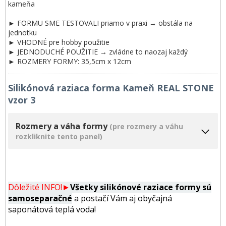
kameňa
► FORMU SME TESTOVALI priamo v praxi → obstála na
jednotku
► VHODNÉ pre hobby použitie
► JEDNODUCHÉ POUŽITIE → zvládne to naozaj každý
► ROZMERY FORMY: 35,5cm x 12cm
Silikónová raziaca forma Kameň REAL STONE
vzor 3
Rozmery a váha formy
(pre rozmery a váhu
rozkliknite tento panel)
Dôležité INFO!►
Všetky silikónové raziace formy
sú
samoseparačné
a postačí Vám aj obyčajná
saponátová teplá voda!