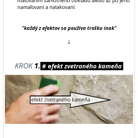
maľovaním samotného obkladu alebo až po jeho
namaľovaní a nalakovaní.
"každý z efektov sa používa trošku inak"
↓
KROK
1.
# e
fekt zvetraného kameňa