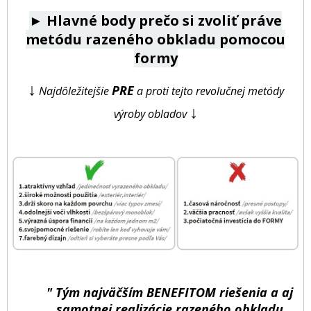
►
Hlavné body prečo si zvoliť práve
metódu razeného obkladu pomocou
formy
↓
PRE
Najdôležitejšie
a proti tejto revolučnej metódy
↓
výroby obladov
" Tým najväčším BENEFITOM riešenia a aj
samotnej realizácie razeného obkladu