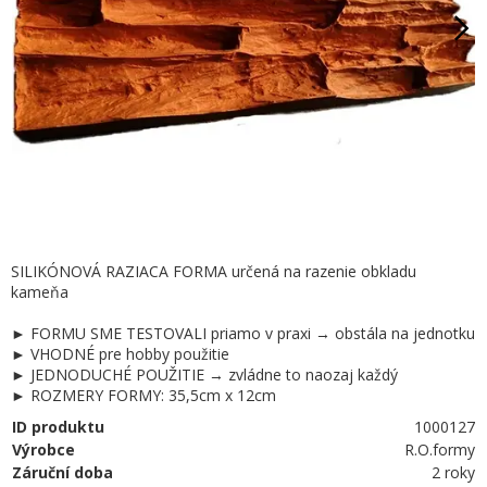
SILIKÓNOVÁ RAZIACA FORMA určená na razenie obkladu
kameňa
► FORMU SME TESTOVALI priamo v praxi → obstála na jednotku
► VHODNÉ pre hobby použitie
► JEDNODUCHÉ POUŽITIE → zvládne to naozaj každý
► ROZMERY FORMY: 35,5cm x 12cm
ID produktu
1000127
Výrobce
R.O.formy
Záruční doba
2 roky