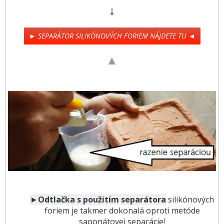
↓
► SEPARÁTOR SILIKÓNOVÝCH FORIEM NÁJDETE TU ◄
▲
►
Odtlačka s použitím separátora
silikónových
foriem je takmer dokonalá oproti metóde
saponátovej separácie!