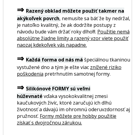
⇒
Razený obklad môžete použiť takmer na
akýkoľvek povrch
, nemusíte sa báť že by nedržal,
je natoľko kvalitný, že ak dodržíte postupy z
návodu bude vám držať roky dlho!!!.
Použitie nemá
absolútne žiadne limity a razený vzor viete použiť
naozaj kdekoľvek vás napadne.
⇒
Každá forma od nás má
špeciálnou tkaninou
vystužené dno a tým je ešte viac
znížené riziko
poškodenia
pretrhnutím samotnej formy.
⇒
Silikónové FORMY sú veľmi
húževnaté
vďaka vysokokvalitnej zmesi
kaučukových živíc, ktoré zaručujú ich dlhú
životnosť a dávajú im ohromnú oderuvzdornosť aj
pružnosť.
Formy môžete pre hobby použitie
získať s dvojročnou zárukou.