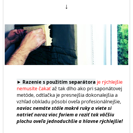
↓
►
Razenie s použitím separátora
je rýchlejšie
nemusíte čakať
až tak dlho ako pri saponátovej
metóde,
odtlačka je presnejšia dokonalejšia
a
vzhľad obkladu pôsobí oveľa profesionálnejšie,
naviac nemáte stále mokré ruky a viete si
natrieť naraz viac foriem a raziť tak väčšiu
plochu oveľa jednoduchšie a hlavne rýchlejšie!