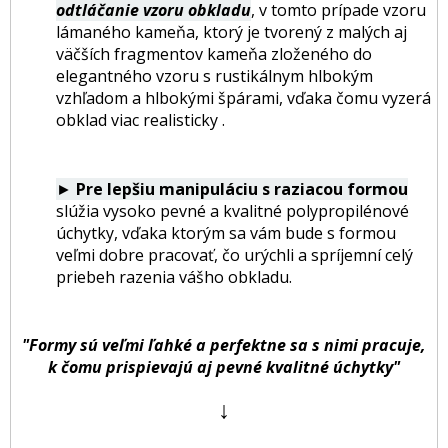
odtláčanie vzoru obkladu
, v tomto prípade vzoru
lámaného kameňa, ktorý je tvorený z malých aj
väčších fragmentov kameňa zloženého do
elegantného vzoru s rustikálnym hlbokým
vzhľadom a hlbokými špárami, vďaka čomu vyzerá
obklad viac realisticky .
►
Pre lepšiu manipuláciu s raziacou formou
slúžia vysoko pevné a kvalitné polypropilénové
úchytky, vďaka ktorým sa vám bude s formou
veľmi dobre pracovať, čo urýchli a spríjemní celý
priebeh razenia vášho obkladu.
"Formy sú veľmi ľahké a perfektne sa s nimi pracuje,
k čomu prispievajú aj pevné kvalitné úchytky"
↓