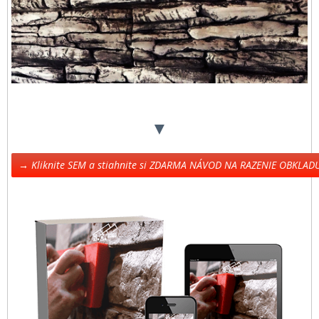
▼
→ Kliknite SEM a stiahnite si ZDARMA NÁVOD NA RAZENIE OBKLA