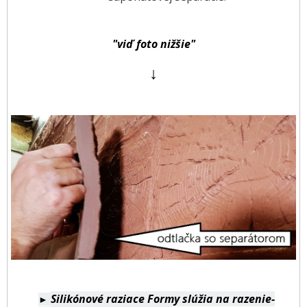
"viď foto nižšie"
↓
Silikónové raziace Formy slúžia na razenie-
►