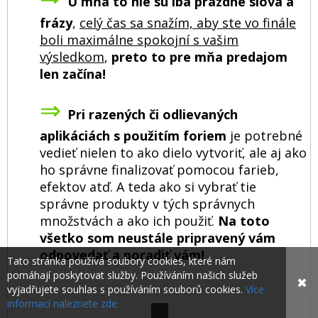
U mňa to nie sú iba prázdne slová a
frázy
,
celý čas sa snažím, aby ste vo finále
boli maximálne spokojní s vašim
výsledkom
,
preto to pre mňa predajom
len začína!
⇒
Pri razených či odlievaných
aplikáciách s použitím foriem
je potrebné
vedieť nielen to ako dielo vytvoriť, ale aj ako
ho správne finalizovať pomocou farieb,
efektov atď. A teda ako si vybrať tie
správne produkty v tých správnych
množstvách a ako ich použiť.
Na toto
všetko som neustále pripravený vám
odpovedať a poradiť vám!
Tato stránka používá soubory cookies, které nám
pomáhají poskytovat služby. Používáním našich služeb
✖
vyjadřujete souhlas s používáním souborů cookies.
Více
informací naleznete zde.