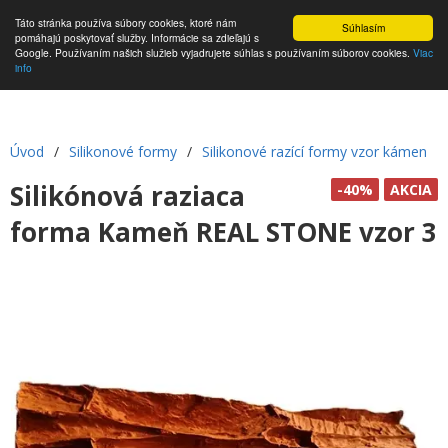
Táto stránka používa súbory cookies, ktoré nám
Súhlasím
pomáhajú poskytovať služby. Informácie sa zdieľajú s
Google. Používaním našich služieb vyjadrujete súhlas s používaním súborov cookies.
Viac
info
Úvod
/
Silikonové formy
/
Silikonové razící formy vzor kámen
Silikónová raziaca
-40%
AKCIA
forma Kameň REAL STONE vzor 3