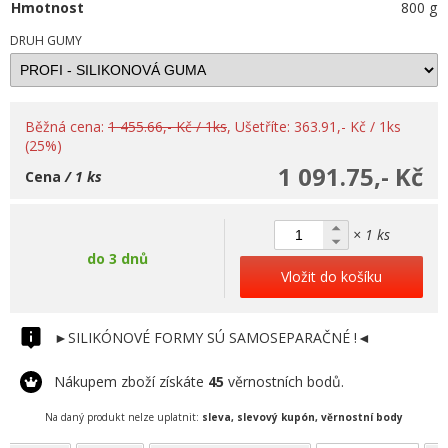
Hmotnost
800 g
DRUH GUMY
Běžná cena:
1 455.66,- Kč / 1ks
, Ušetříte: 363.91,- Kč / 1ks
(25%)
1 091.75,- Kč
Cena
/ 1 ks
× 1 ks
do 3 dnů
Vložit do košíku
►SILIKÓNOVÉ FORMY SÚ SAMOSEPARAČNÉ !◄
Nákupem zboží získáte
45
věrnostních bodů.
Na daný produkt nelze uplatnit:
sleva, slevový kupón, věrnostní body