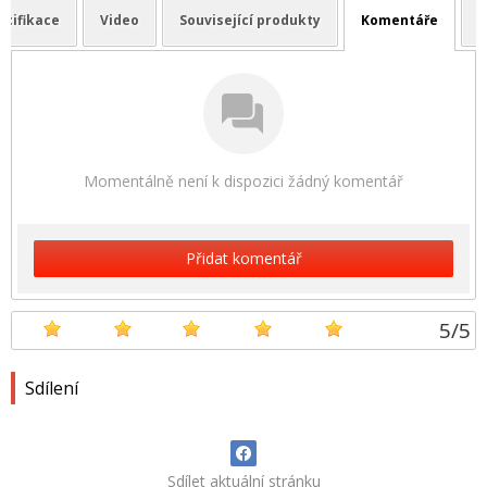
ecifikace
Video
Související produkty
Komentáře
Momentálně není k dispozici žádný komentář
Přidat komentář
5
/
5
Sdílení
Sdílet aktuální stránku