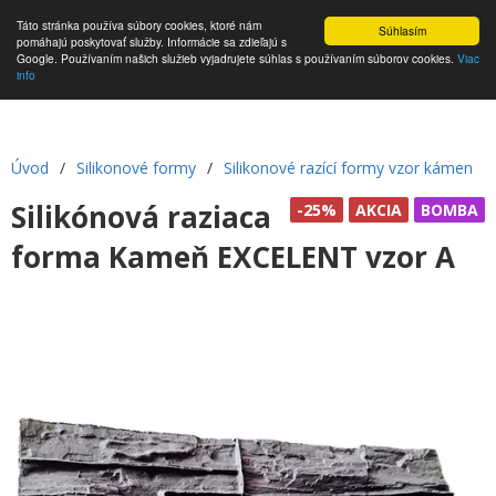
Táto stránka používa súbory cookies, ktoré nám
Súhlasím
pomáhajú poskytovať služby. Informácie sa zdieľajú s
Google. Používaním našich služieb vyjadrujete súhlas s používaním súborov cookies.
Viac
info
Úvod
/
Silikonové formy
/
Silikonové razící formy vzor kámen
Silikónová raziaca
-25%
AKCIA
BOMBA
forma Kameň EXCELENT vzor A