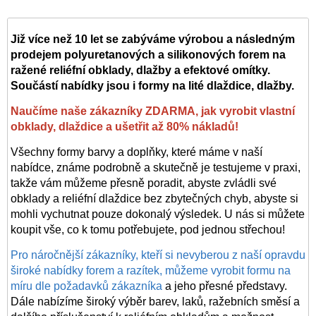
Již více než 10 let se zabýváme výrobou a následným
prodejem polyuretanových a silikonových forem na
ražené reliéfní obklady, dlažby a efektové omítky.
Součástí nabídky jsou i formy na lité dlaždice, dlažby.
Naučíme naše zákazníky ZDARMA, jak vyrobit vlastní
obklady, dlaždice a ušetřit až 80% nákladů!
Všechny formy barvy a doplňky, které máme v naší
nabídce, známe podrobně a skutečně je testujeme v praxi,
takže vám můžeme přesně poradit, abyste zvládli své
obklady a reliéfní dlaždice bez zbytečných chyb, abyste si
mohli vychutnat pouze dokonalý výsledek. U nás si můžete
koupit vše, co k tomu potřebujete, pod jednou střechou!
Pro náročnější zákazníky, kteří si nevyberou z naší opravdu
široké nabídky forem a razítek, můžeme vyrobit formu na
míru dle požadavků zákazníka
a jeho přesné představy.
Dále nabízíme široký výběr barev, laků, ražebních směsí a