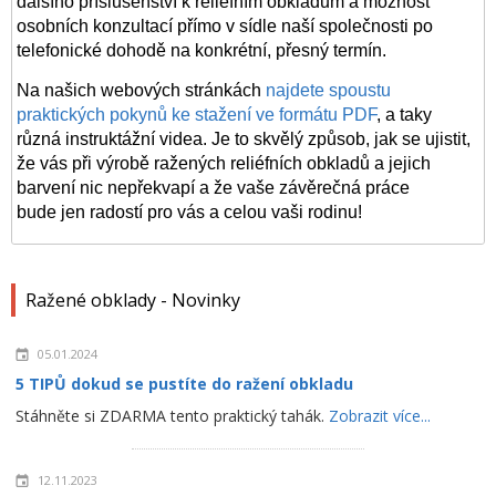
dalšího příslušenství k reliéfním obkladům a možnost
osobních konzultací přímo v sídle naší společnosti po
telefonické dohodě na konkrétní, přesný termín.
Na našich webových stránkách
najdete spoustu
praktických pokynů ke stažení ve formátu PDF
, a taky
různá instruktážní videa. Je to skvělý způsob, jak se ujistit,
že vás při výrobě ražených reliéfních
obkladů
a jejich
barvení nic nepřekvapí a že vaše závěrečná práce
bude jen radostí pro vás a celou vaši rodinu!
Ražené obklady - Novinky
05.01.2024
5 TIPŮ dokud se pustíte do ražení obkladu
Stáhněte si ZDARMA tento praktický tahák.
Zobrazit více...
12.11.2023