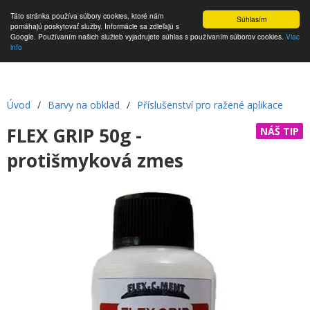
Táto stránka používa súbory cookies, ktoré nám
Súhlasím
pomáhajú poskytovať služby. Informácie sa zdieľajú s
Google. Používaním našich služieb vyjadrujete súhlas s používaním súborov cookies.
Viac
info
Úvod
/
Barvy na obklad
/
Příslušenství pro ražené aplikace
FLEX GRIP 50g -
NÁŠ TIP
protišmyková zmes