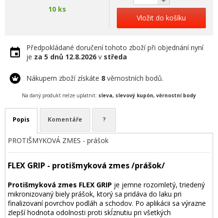
10 ks
Vložit do košíku
Předpokládané doručení tohoto zboží při objednání nyní
je
za 5 dnů
12.8.2026
v
středa
Nákupem zboží získáte
8
věrnostních bodů.
Na daný produkt nelze uplatnit:
sleva, slevový kupón, věrnostní body
Popis
Komentáře
?
PROTIŠMYKOVÁ ZMES - prášok
FLEX GRIP - protišmyková zmes /prášok/
Protišmyková zmes FLEX GRIP
je jemne rozomletý, triedený
mikronizovaný biely prášok, ktorý sa pridáva do laku pri
finalizovaní povrchov podláh a schodov. Po aplikácii sa výrazne
zlepší hodnota odolnosti proti skĺznutiu pri všetkých