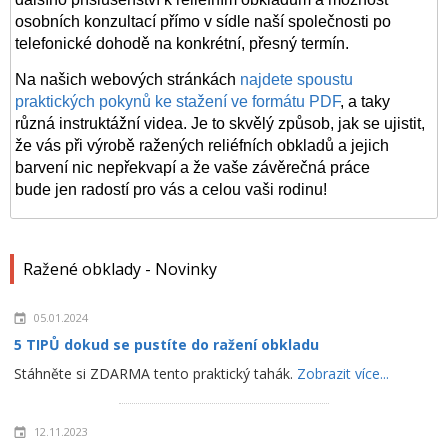
osobních konzultací přímo v sídle naší společnosti po
telefonické dohodě na konkrétní, přesný termín.
Na našich webových stránkách
najdete spoustu
praktických pokynů ke stažení ve formátu PDF
, a taky
různá instruktážní videa. Je to skvělý způsob, jak se ujistit,
že vás při výrobě ražených reliéfních
obkladů
a jejich
barvení nic nepřekvapí a že vaše závěrečná práce
bude jen radostí pro vás a celou vaši rodinu!
Ražené obklady - Novinky
05.01.2024
5 TIPŮ dokud se pustíte do ražení obkladu
Stáhněte si ZDARMA tento praktický tahák.
Zobrazit více...
12.11.2023