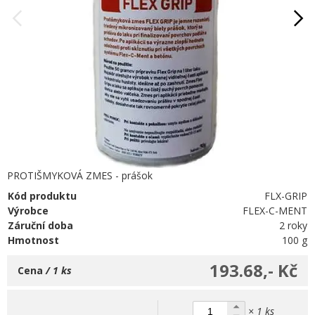
PROTIŠMYKOVÁ ZMES - prášok
Kód produktu
FLX-GRIP
Výrobce
FLEX-C-MENT
Záruční doba
2 roky
Hmotnost
100 g
193.68,- Kč
Cena
/ 1 ks
× 1 ks