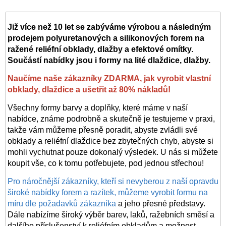
Již více než 10 let se zabýváme výrobou a následným
prodejem polyuretanových a silikonových forem na
ražené reliéfní obklady, dlažby a efektové omítky.
Součástí nabídky jsou i formy na lité dlaždice, dlažby.
Naučíme naše zákazníky ZDARMA, jak vyrobit vlastní
obklady, dlaždice a ušetřit až 80% nákladů!
Všechny formy barvy a doplňky, které máme v naší
nabídce, známe podrobně a skutečně je testujeme v praxi,
takže vám můžeme přesně poradit, abyste zvládli své
obklady a reliéfní dlaždice bez zbytečných chyb, abyste si
mohli vychutnat pouze dokonalý výsledek. U nás si můžete
koupit vše, co k tomu potřebujete, pod jednou střechou!
Pro náročnější zákazníky, kteří si nevyberou z naší opravdu
široké nabídky forem a razítek, můžeme vyrobit formu na
míru dle požadavků zákazníka
a jeho přesné představy.
Dále nabízíme široký výběr barev, laků, ražebních směsí a
dalšího příslušenství k reliéfním obkladům a možnost