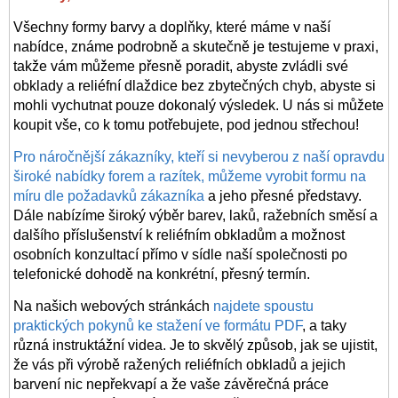
Všechny formy barvy a doplňky, které máme v naší
nabídce, známe podrobně a skutečně je testujeme v praxi,
takže vám můžeme přesně poradit, abyste zvládli své
obklady a reliéfní dlaždice bez zbytečných chyb, abyste si
mohli vychutnat pouze dokonalý výsledek. U nás si můžete
koupit vše, co k tomu potřebujete, pod jednou střechou!
Pro náročnější zákazníky, kteří si nevyberou z naší opravdu
široké nabídky forem a razítek, můžeme vyrobit formu na
míru dle požadavků zákazníka
a jeho přesné představy.
Dále nabízíme široký výběr barev, laků, ražebních směsí a
dalšího příslušenství k reliéfním obkladům a možnost
osobních konzultací přímo v sídle naší společnosti po
telefonické dohodě na konkrétní, přesný termín.
Na našich webových stránkách
najdete spoustu
praktických pokynů ke stažení ve formátu PDF
, a taky
různá instruktážní videa. Je to skvělý způsob, jak se ujistit,
že vás při výrobě ražených reliéfních
obkladů
a jejich
barvení nic nepřekvapí a že vaše závěrečná práce