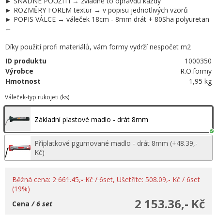
► SNADNÉ POUŽITÍ → zvládne to opravdu každý
► ROZMĚRY FOREM textur → v popisu jednotlivých vzorů
► POPIS VÁLCE → váleček 18cm - 8mm drát + 80Sha polyuretan
←
Díky použití profi materiálů, vám formy vydrží nespočet m2
ID produktu
1000350
Výrobce
R.O.formy
Hmotnost
1,95 kg
Váleček-typ rukojeti (ks)
Základní plastové madlo - drát 8mm
Příplatkové pgumované madlo - drát 8mm (+48.39,-
Kč)
Běžná cena:
2 661.45,- Kč / 6set
, Ušetříte: 508.09,- Kč / 6set
(19%)
2 153.36,- Kč
Cena
/ 6 set