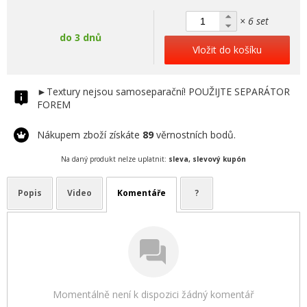
× 6 set
do 3 dnů
Vložit do košíku
►Textury nejsou samoseparační! POUŽIJTE SEPARÁTOR
FOREM
Nákupem zboží získáte
89
věrnostních bodů.
Na daný produkt nelze uplatnit:
sleva, slevový kupón
Popis
Video
Komentáře
?
Momentálně není k dispozici žádný komentář