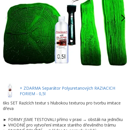
+ ZDARMA Separátor Polyuretanových RAZIACICH
FORIEM - 0,5l
6ks SET Razících textur s hlubokou texturou pro tvorbu imitace
dřeva
► FORMY JSME TESTOVALI přímo v praxi → obstáli na jedničku
► VHODNÉ pro vytvoření imitace starého dřevěného trámu