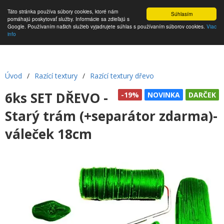
Táto stránka používa súbory cookies, ktoré nám
Súhlasím
pomáhajú poskytovať služby. Informácie sa zdieľajú s
Google. Používaním našich služieb vyjadrujete súhlas s používaním súborov cookies.
Viac
info
Úvod
/
Razící textury
/
Razící textury dřevo
6ks SET DŘEVO -
-19%
NOVINKA
DARČEK
Starý trám (+separátor zdarma)-
váleček 18cm