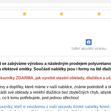
Sdílet aktuální stránku
let se zabýváme výrobou a následným prodejem polyuretanov
 efektové omítky. Součástí nabídky jsou i formy na lité dlaž
azníky ZDARMA, jak vyrobit vlastní obklady, dlaždice a uše
rvy a doplňky, které máme v naší nabídce, známe podrobně a s
ládli své obklady a reliéfní dlaždice bez zbytečných chyb, abys
, co k tomu potřebujete, pod jednou střechou!
kazníky, kteří si nevyberou z naší opravdu široké nabídky forem