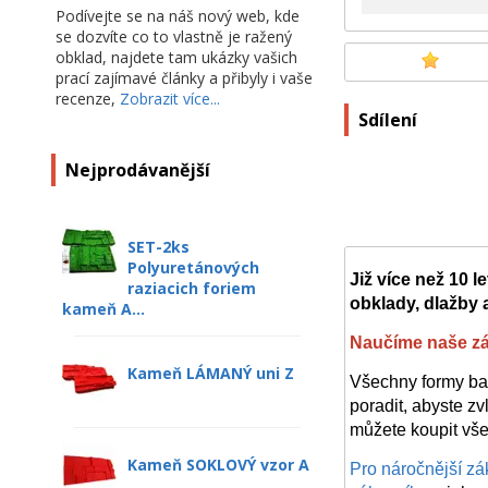
Podívejte se na náš nový web, kde
se dozvíte co to vlastně je ražený
obklad, najdete tam ukázky vašich
prací zajímavé články a přibyly i vaše
recenze,
Zobrazit více...
Sdílení
Nejprodávanější
SET-2ks
Polyuretánových
Již více než 10 
raziacich foriem
obklady, dlažby a
kameň A...
Naučíme naše zák
Kameň LÁMANÝ uni Z
Všechny formy ba
poradit, abyste zv
můžete koupit vše
Kameň SOKLOVÝ vzor A
Pro náročnější zá