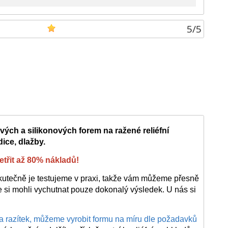
5
/
5
ých a silikonových forem na ražené reliéfní
dice, dlažby.
třit až 80% nákladů!
kutečně je testujeme v praxi, takže vám můžeme přesně
te si mohli vychutnat pouze dokonalý výsledek. U nás si
 a razítek, můžeme vyrobit formu na míru dle požadavků