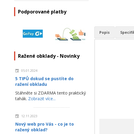
Podporované platby
Popis
Specif
Ražené obklady - Novinky
05.01.2024
5 TIPŮ dokud se pustíte do
ražení obkladu
Stáhněte si ZDARMA tento praktický
tahák.
Zobrazit více...
12.11.2023
Nový web pro Vás - co je to
ražený obklad?