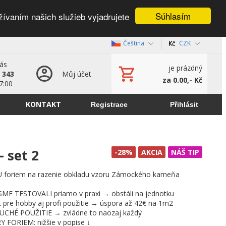
Súhlasím
žívaním našich služieb vyjadrujete
Čeština
CZK
nás
je prázdný
 343
Můj účet
za 0.00,- Kč
7:00
KONTAKT
Registrace
Přihlásit
 set 2
-28%
AKCIA
NÁŠ TIP
U foriem na razenie obkladu vzoru Zámockého kameňa
E TESTOVALI priamo v praxi → obstáli na jednotku
re hobby aj profi použitie → úspora až 42€ na 1m2
CHÉ POUŽITIE → zvládne to naozaj každý
FORIEM: nižšie v popise ↓