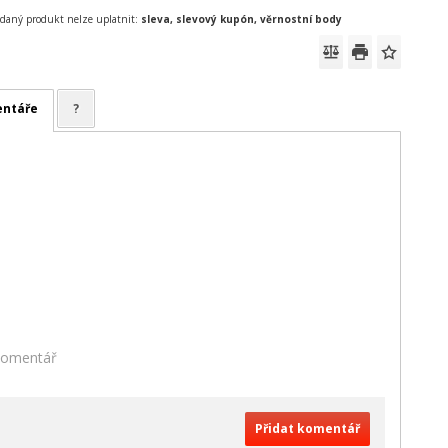
daný produkt nelze uplatnit:
sleva, slevový kupón, věrnostní body
ntáře
?
 komentář
Přidat komentář