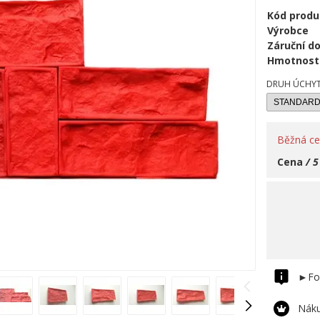
Kód produ
Výrobce
Záruční d
Hmotnost
DRUH ÚCHYTE
Běžná c
Cena
/ 5
►Fo
Náku