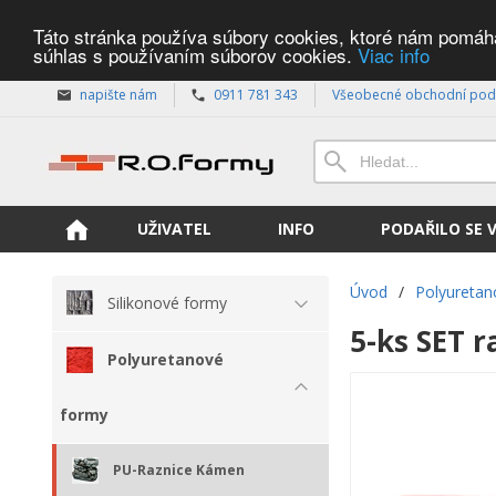
Táto stránka používa súbory cookies, ktoré nám pomáhaj
súhlas s používaním súborov cookies.
Viac info
napište nám
0911 781 343
Všeobecné obchodní pod
UŽIVATEL
INFO
PODAŘILO SE 
Úvod
/
Polyuretan
Silikonové formy
5-ks SET 
Polyuretanové
formy
PU-Raznice Kámen