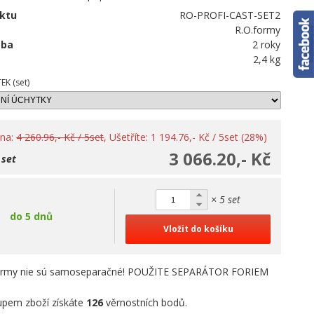
ktu
RO-PROFI-CAST-SET2
R.O.formy
oba
2 roky
2,4 kg
K (set)
ena:
4 260.96,- Kč / 5set
, Ušetříte: 1 194.76,- Kč / 5set (28%)
3 066.20,- Kč
 set
× 5 set
do 5 dnů
Vložit do košíku
rmy nie sú samoseparačné! POUŽITE SEPARÁTOR FORIEM
pem zboží získáte
126
věrnostních bodů.