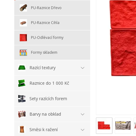
PU-Raznice Dřevo
PU-Raznice Cihla
PU-Odlévací formy
Formy skladem
Razící textury
Raznice do 1 000 Kč
Sety razících forem
Barvy na obklad
Směsi k ražení