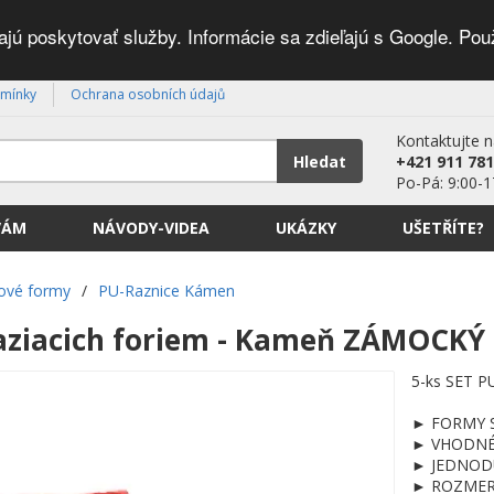
ú poskytovať služby. Informácie sa zdieľajú s Google. Pou
mínky
Ochrana osobních údajů
Kontaktujte 
Hledat
+421 911 781
Po-Pá: 9:00-1
VÁM
NÁVODY-VIDEA
UKÁZKY
UŠETŘÍTE?
ové formy
/
PU-Raznice Kámen
raziacich foriem - Kameň ZÁMOCKÝ -
5-ks SET P
► FORMY SM
► VHODNÉ p
► JEDNODU
► ROZMERY 