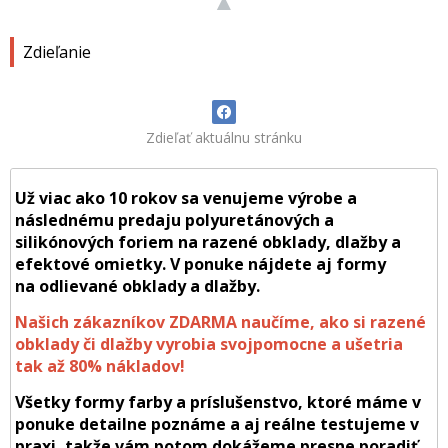
▲
Zdieľanie
Zdieľať aktuálnu stránku
Už viac ako 10 rokov sa venujeme výrobe a
následnému predaju polyuretánových a
silikónových foriem na razené obklady, dlažby a
efektové omietky. V ponuke nájdete aj formy
na odlievané obklady a dlažby.
Našich zákazníkov ZDARMA naučíme, ako si razené
obklady či dlažby vyrobia svojpomocne a ušetria
tak až 80% nákladov!
Všetky formy farby a príslušenstvo, ktoré máme v
ponuke detailne poznáme a aj reálne testujeme v
praxi, takže vám potom dokážeme presne poradiť,