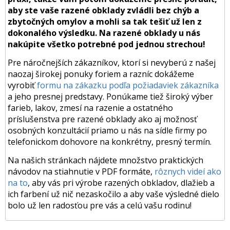
aby ste vaše razené obklady zvládli bez chýb a
zbytočných omylov a mohli sa tak tešiť už len z
dokonalého výsledku. Na razené obklady u nás
nakúpite všetko potrebné pod jednou strechou!
Pre náročnejších zákazníkov, ktorí si nevyberú z našej
naozaj širokej ponuky foriem a razníc dokážeme
vyrobiť
formu na zákazku podľa požiadaviek zákazníka
a jeho presnej predstavy. Ponúkame tiež široký výber
farieb, lakov, zmesí na razenie a ostatného
príslušenstva pre razené obklady ako aj možnosť
osobných konzultácií priamo u nás na sídle firmy po
telefonickom dohovore na konkrétny, presný termín.
Na našich stránkach nájdete množstvo praktických
návodov na stiahnutie v PDF formáte,
rôznych videí ako
na to
, aby vás pri výrobe razených obkladov, dlažieb a
ich farbení už nič nezaskočilo a aby vaše výsledné dielo
bolo už len radosťou pre vás a celú vašu rodinu!