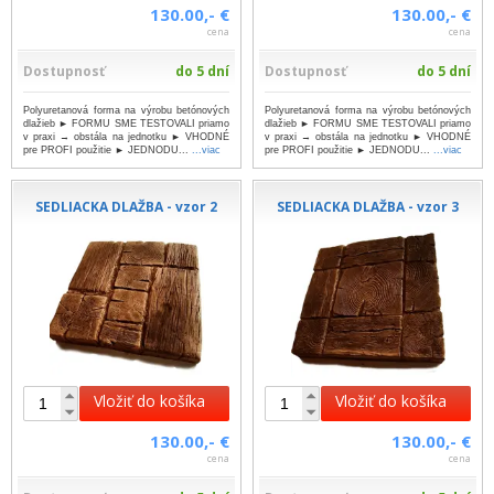
130.00,- €
130.00,- €
cena
cena
Dostupnosť
do 5 dní
Dostupnosť
do 5 dní
Polyuretanová forma na výrobu betónových
Polyuretanová forma na výrobu betónových
dlažieb ► FORMU SME TESTOVALI priamo
dlažieb ► FORMU SME TESTOVALI priamo
v praxi → obstála na jednotku ► VHODNÉ
v praxi → obstála na jednotku ► VHODNÉ
pre PROFI použitie ► JEDNODU...
...viac
pre PROFI použitie ► JEDNODU...
...viac
SEDLIACKA DLAŽBA - vzor 2
SEDLIACKA DLAŽBA - vzor 3
Vložiť do košíka
Vložiť do košíka
130.00,- €
130.00,- €
cena
cena