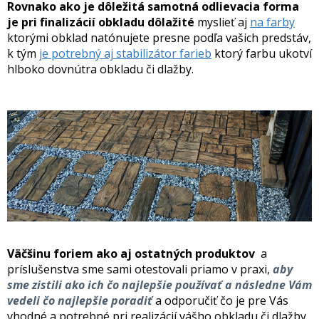
Rovnako ako je dôležitá samotná odlievacia forma
je pri finalizácií obkladu dôlažité
myslieť aj
na farby
ktorými obklad natónujete presne podľa vašich predstáv,
k tým
je potrebný aj stabilizátor farieb
ktorý farbu ukotví
hlboko dovnútra obkladu či dlažby.
Väčšinu foriem ako aj ostatných produktov
a
príslušenstva sme sami otestovali priamo v praxi,
aby
sme zistili ako ich čo najlepšie používať a následne Vám
vedeli čo najlepšie poradiť
a odporučiť čo je pre Vás
vhodné a potrebné pri realizácií vášho obkladu či dlažby