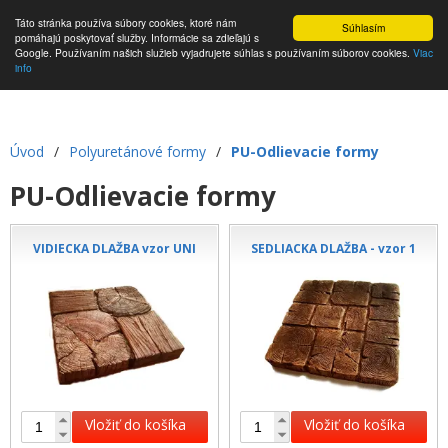
Táto stránka používa súbory cookies, ktoré nám
Súhlasím
pomáhajú poskytovať služby. Informácie sa zdieľajú s
Google. Používaním našich služieb vyjadrujete súhlas s používaním súborov cookies.
Viac
info
Úvod
/
Polyuretánové formy
/
PU-Odlievacie formy
PU-Odlievacie formy
VIDIECKA DLAŽBA vzor UNI
SEDLIACKA DLAŽBA - vzor 1
Vložiť do košíka
Vložiť do košíka