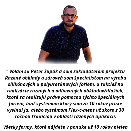
" Volám sa Peter Šupák a som zakladateľom projektu
Razené obklady a zároveň som špecialistom na výrobu
silikónových a polyuretánových foriem, a taktiež na
realizácie razených a odlievaných obkladov/dlažieb,
ktoré sa realizujú práve pomocou týchto špeciálnych
foriem, buď systémom ktorý som za 10 rokov praxe
vyvinul ja, alebo systémom Flex-c-ment už skoro z 30
ročnou tradíciou v oblasti razených aplikácií.
Všetky formy, ktoré nájdete v ponuke už 10 rokov nielen