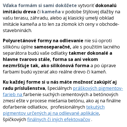
Vďaka formám si sami dokôžete
vytvoriť
dokonalú
imitáciu dreva
či
kameňa
v podobe štýlovej dlažby na
vašu terasu, záhradu, alebo aj klasický umelý obklad
imitácie kameňa a to len za zlomok ich ceny v obchode-
stavebninách.
Polyuretánové formy na odlievanie
nie sú oproti
silikónu úplne
samoseparačné,
ale s použitím lacného
separátora budú vaše odliatky
takmer dokonalé a
hlavne tvarovo stále, forma sa ani vekom
nezmršťuje tak, ako silikónová forma
a po úprave
farbami budú vyzerať ako reálne drevo či kameň.
Ku každej forme si u nás máte možnosť zakúpiť aj
radu príslušenstva
, špeciálnych
práškových pigmentov-
farieb na
farbenie suchých cementových a betónových
zmesí ešte v procese miešania betónu, ako aj na finálne
dofarbenie odliatkov, profesionálnych
tekutých
pigmentov určených aj na odlievané aplikácie
,
špičkových
finálnych či iných efektovačov
.