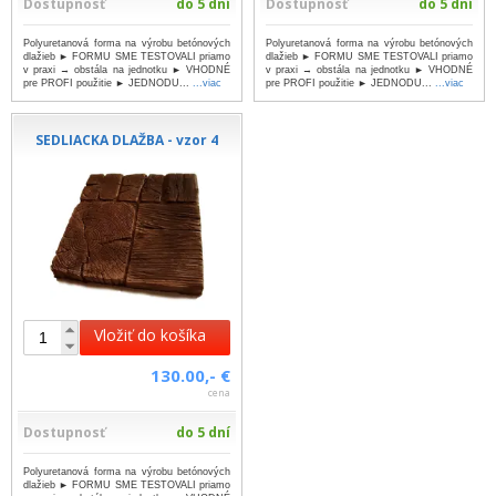
Dostupnosť
do 5 dní
Dostupnosť
do 5 dní
Polyuretanová forma na výrobu betónových
Polyuretanová forma na výrobu betónových
dlažieb ► FORMU SME TESTOVALI priamo
dlažieb ► FORMU SME TESTOVALI priamo
v praxi → obstála na jednotku ► VHODNÉ
v praxi → obstála na jednotku ► VHODNÉ
pre PROFI použitie ► JEDNODU...
...viac
pre PROFI použitie ► JEDNODU...
...viac
SEDLIACKA DLAŽBA - vzor 4
Vložiť do košíka
130.00,- €
cena
Dostupnosť
do 5 dní
Polyuretanová forma na výrobu betónových
dlažieb ► FORMU SME TESTOVALI priamo