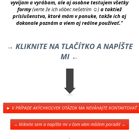
vyvíjam a vyrábam, ale aj osobne testujem všetky
formy
(verte že ich vôbec nešetrím ☺)
a taktiež
príslušenstvo, ktoré mám v ponuke, takže ich aj
dokonale poznám a viem aj reálne používať."
→ KLIKNITE NA TLAČÍTKO A NAPÍŠTE
MI ←
► V PRÍPADE AKÝCHKOĽVEK OTÁZOK MA NEVÁHAJTE KONTAKTOVAŤ
→ kliknite sem a napíšte mi v čom vám môžem poradiť ←