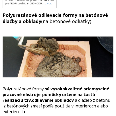
v praxi → obstála na jednotku ► VHODNÉ
pre PROFI použitie ► JEDNODU...
...viac
Polyuretánové odlievacie formy na betónové
dlažby a obklady
(na betónové odliatky)
Polyuretánové formy
sú vysokokvalitné priemyselné
pracovné nástroje-pomôcky určené na častú
realizáciu tzv.odlievanie obkladov
a dlažieb z betónu
z betónových zmesí podľa použitia v interieroch alebo
exterieroch.