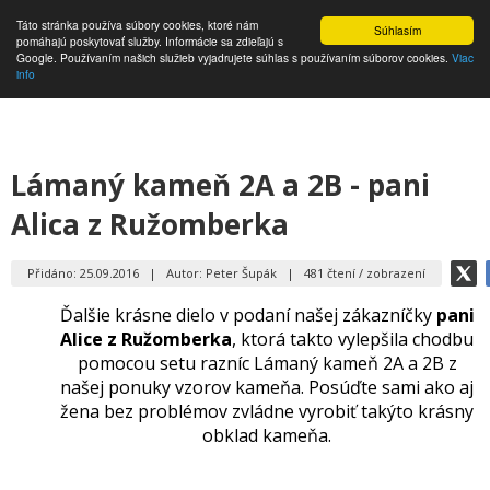
Táto stránka používa súbory cookies, ktoré nám
Súhlasím
pomáhajú poskytovať služby. Informácie sa zdieľajú s
Google. Používaním našich služieb vyjadrujete súhlas s používaním súborov cookies.
Viac
info
Lámaný kameň 2A a 2B - pani
Alica z Ružomberka
Přidáno: 25.09.2016
|
Autor: Peter Šupák
|
481 čtení / zobrazení
Ďalšie krásne dielo v podaní našej zákazníčky
pani
Alice z Ružomberka
, ktorá takto vylepšila chodbu
pomocou setu razníc Lámaný kameň 2A a 2B z
našej ponuky vzorov kameňa. Posúďte sami ako aj
žena bez problémov zvládne vyrobiť takýto krásny
obklad kameňa.