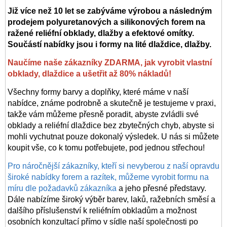
Již více než 10 let se zabýváme výrobou a následným
prodejem polyuretanových a silikonových forem na
ražené reliéfní obklady, dlažby a efektové omítky.
Součástí nabídky jsou i formy na lité dlaždice, dlažby.
Naučíme naše zákazníky ZDARMA, jak vyrobit vlastní
obklady, dlaždice a ušetřit až 80% nákladů!
Všechny formy barvy a doplňky, které máme v naší
nabídce, známe podrobně a skutečně je testujeme v praxi,
takže vám můžeme přesně poradit, abyste zvládli své
obklady a reliéfní dlaždice bez zbytečných chyb, abyste si
mohli vychutnat pouze dokonalý výsledek. U nás si můžete
koupit vše, co k tomu potřebujete, pod jednou střechou!
Pro náročnější zákazníky, kteří si nevyberou z naší opravdu
široké nabídky forem a razítek, můžeme vyrobit formu na
míru dle požadavků zákazníka
a jeho přesné představy.
Dále nabízíme široký výběr barev, laků, ražebních směsí a
dalšího příslušenství k reliéfním obkladům a možnost
osobních konzultací přímo v sídle naší společnosti po