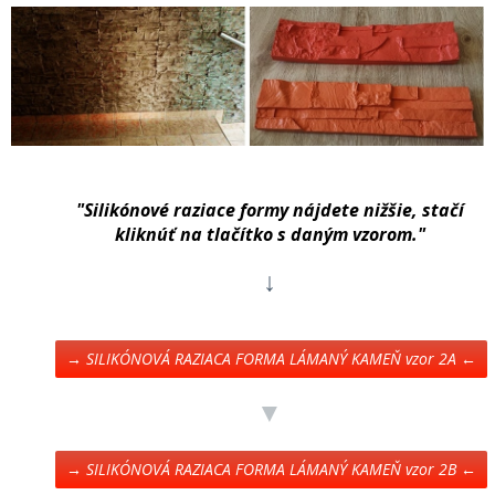
"Silikónové raziace formy nájdete nižšie, stačí
kliknúť na tlačítko s daným vzorom."
↓
→ SILIKÓNOVÁ RAZIACA FORMA LÁMANÝ KAMEŇ vzor 2A ←
▼
→ SILIKÓNOVÁ RAZIACA FORMA LÁMANÝ KAMEŇ vzor 2B ←